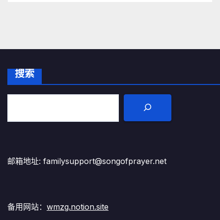
搜索
邮箱地址: familysupport@songofprayer.net
备用网站：
wmzg.notion.site