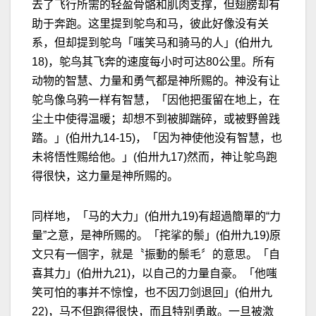
去了飞行所需的轻盈骨骼和肌肉支撑，但翅膀却有
助于奔跑。这里提到鸵鸟和马，彼此好像没有关
系，但却提到鸵鸟「嗤笑马和骑马的人」(伯卅九
18)，鸵鸟其飞奔的速度每小时可达80公里。所有
动物的智慧、力量和勇气都是神所赐的。神没有让
鸵鸟像乌鸦一样有智慧，「因他把蛋留在地上，在
尘土中使得温暖；却想不到被脚踹碎，或被野兽践
踏。」(伯卅九14-15)，「因为神使他没有智慧，也
未将悟性赐给他。」(伯卅九17)然而，神让鸵鸟跑
得很快，这力量是神所赐的。
同样地，「马的大力」(伯卅九19)有超過簡單的“力
量”之意，是神所赐的。「挓挲的鬃」(伯卅九19)原
文只有一個字，就是〝振動的鬃毛〞的意思。「自
喜其力」(伯卅九21)，以自己的力量自豪。「他嗤
笑可怕的事并不惊惶，也不因刀剑退回」(伯卅九
22)，马不但跑得很快，而且特别勇敢。一旦被激