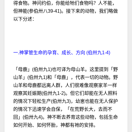
得食物。神问约伯，你能给牠们食物吗？人不能，
但神能(参伯卅八39-41)。接下来的动物，我们略做
以下分述：
一.神掌管生命的孕育、成长、方向 (伯卅九1-4)
「母鹿」(伯卅九1)也可译为母山羊。这里提到「野
山羊」(伯卅九1)和「母鹿」，代表一切的动物。野
山羊和母鹿都远离人群，人们很难像观察家羊一样
观察其妊娠期(伯卅九1-2)。但它们却能在无人照料
的情况下轻松生产(伯卅九3)，幼崽也能在无人保护
的情况下迅速学会自保，「在荒野长大，去而不
回」(伯卅九4)。神不断去养育这些动物，包括生命
如何开始、如何怀胎，神都有祂的安排。