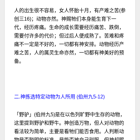
人的出生很不容易，女人怀胎十月，有产难之苦(参
创三16)；动物亦然。神赐牠们本身能生育下一
代，经历疼痛。生命的成长需要经历痛苦、跌倒，
需要付许多的代价；但过后人便成熟了。苦难和疼
痛不一定是不好的，一切都有神安排。动物经历产
难之苦，人的属灵生命亦然，一切都有神美好的预
备。
二.神拣选特定动物为人所用 (伯卅九5-12)
「野驴」(伯卅九5)是在以色列旷野中生存的动物，
这里提到野驴和野牛。神创造万物，但人对动物的
看法较为简单，主要是看牠们能否食用。人判断动
物是否聪明的标准，是能否被自己驯服。但神却赐