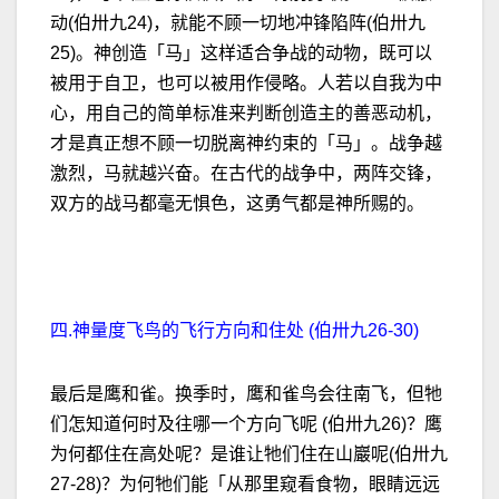
动(伯卅九24)，就能不顾一切地冲锋陷阵(伯卅九
25)。神创造「马」这样适合争战的动物，既可以
被用于自卫，也可以被用作侵略。人若以自我为中
心，用自己的简单标准来判断创造主的善恶动机，
才是真正想不顾一切脱离神约束的「马」。战争越
激烈，马就越兴奋。在古代的战争中，两阵交锋，
双方的战马都毫无惧色，这勇气都是神所赐的。
四.神量度飞鸟的飞行方向和住处 (伯卅九26-30)
最后是鹰和雀。换季时，鹰和雀鸟会往南飞，但牠
们怎知道何时及往哪一个方向飞呢 (伯卅九26)？鹰
为何都住在高处呢？是谁让牠们住在山巖呢(伯卅九
27-28)？为何牠们能「从那里窥看食物，眼睛远远