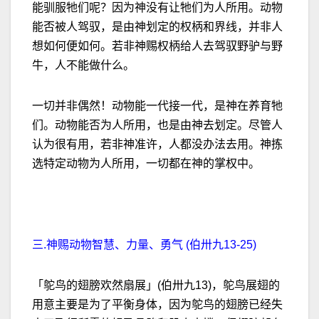
能驯服牠们呢？因为神没有让牠们为人所用。动物
能否被人驾驭，是由神划定的权柄和界线，并非人
想如何便如何。若非神赐权柄给人去驾驭野驴与野
牛，人不能做什么。
一切并非偶然！动物能一代接一代，是神在养育牠
们。动物能否为人所用，也是由神去划定。尽管人
认为很有用，若非神准许，人都没办法去用。神拣
选特定动物为人所用，一切都在神的掌权中。
三.神赐动物智慧、力量、勇气 (伯卅九13-25)
「鸵鸟的翅膀欢然扇展」(伯卅九13)，鸵鸟展翅的
用意主要是为了平衡身体，因为鸵鸟的翅膀已经失