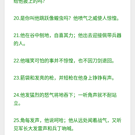
给他披上的吗？
20.是你叫他跳跃像蝗虫吗？他喷气之威使人惊惶。
21.他在谷中刨地，自喜其力；他出去迎接佩带兵器
的人。
22.他嗤笑可怕的事并不惊惶，也不因刀剑退回。
23.箭袋和发亮的枪，并短枪在他身上铮铮有声。
24.他发猛烈的怒气将地吞下；一听角声就不耐站
立。
25.角每发声，他说呵哈；他从远处闻着战气，又听
见军长大发雷声和兵丁吶喊。