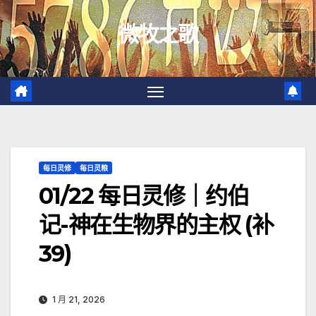
跳
微牧之歌
至
内
容
每日灵修
每日灵粮
01/22 每日灵修｜约伯
记-神在生物界的主权 (补
39)
1 月 21, 2026