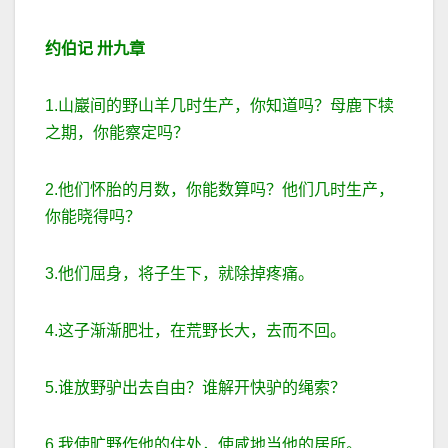
约伯记
卅
九
章
1.山巖间的野山羊几时生产，你知道吗？母鹿下犊
之期，你能察定吗？
2.他们怀胎的月数，你能数算吗？他们几时生产，
你能晓得吗？
3.他们屈身，将子生下，就除掉疼痛。
4.这子渐渐肥壮，在荒野长大，去而不回。
5.谁放野驴出去自由？谁解开快驴的绳索？
6.我使旷野作他的住处，使咸地当他的居所。