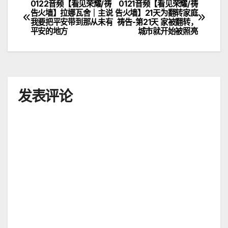
0122音频【看见荣耀/祷
0121音频【看见荣耀/祷
文
告火墙】拉娜瓦舍｜主说
告火墙】21天为翻转家庭
我要把平安带到那从未有
祷告-第21天 家被翻转，
章
平安的地方
城市就开始被照亮
导
航
发表评论