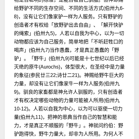
给野驴不同的生存空间、不同的生活方式(伯卅九6-
8)，没有让它们像家驴一样为人服务。只有野驴的
创造者才有权给「放野驴出去自由」、「解开快驴
的绳索」(伯卅九5)，人若以自我为中心，以为一切
动物都应该为自己服务，简单地把「不听赶牲口的
喝声」(伯卅九7)当作愚蠢，才是真正愚蠢的「野
驴」。「野牛」(伯卅九9)可能是十七世纪以后已经
灭绝的原牛(Aurochs)，体型很大，在圣经中是力量
的象征(参民廿三22;诗廿二21)。神赐给野牛巨大的
力量，却没有让它们像家牛一样为人服务(伯卅九
9)。驯良的家畜都是神允许人驯服的，只有创造者
才有权决定哪些动物的力量可能被人所用(伯卅九
10-12)。人若以自我为中心，以为可以驱使一切力
量(伯卅九11)，把神的恩典当作自己的智慧和能
力，才是真正不顺服的「野牛」。神就问约伯：野
驴跑得快，野牛力量大，却非为人所用。为何人不