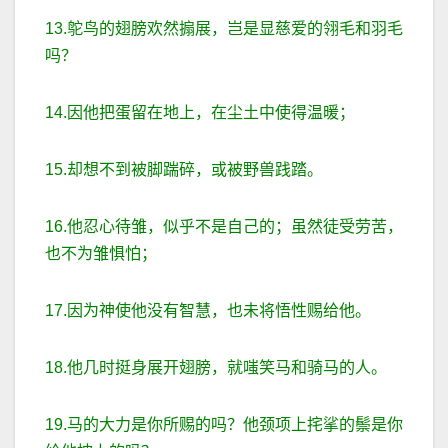
13.鸵鸟的翅膀欢然搧展，岂是显慈爱的翎毛和羽毛
吗？
14.因他把蛋留在地上，在尘土中使得温暖；
15.却想不到被脚踹碎，或被野兽践踏。
16.他忍心待雏，似乎不是自己的；虽然徒受劳苦，
也不为雏惧怕；
17.因为神使他没有智慧，也未将悟性赐给他。
18.他几时挺身展开翅膀，就嗤笑马和骑马的人。
19.马的大力是你所赐的吗？他颈项上挓挲的鬃是你