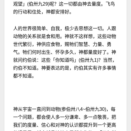
观望」(伯卅九29)呢？这一切都由神去量度。飞鸟
的行动和住处，神都安排好。
人的世界很简单、自我，极少去思想这一切。人跟
动物的关系就是食和用。神就不这样想，这些动物
世代繁衍，神供应食物，赐牠们智慧、力量、勇
气。牠们何时出生、怀孕多久，神都量度好了。神
就问约伯说：这些「你知道吗」(伯卅九1)？当然，
约伯不知道。神要表达的是，约伯其实有许多事情
都不知道。
神从宇宙一直问到动物(参伯卅八4~伯卅九30)，每
一个问题，都会使人多一分谦卑、多一点敬畏，把
我们的度量、信心和对神的认识都提升到一个更高