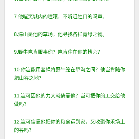
7.他嗤笑城内的喧嚷，不听赶牲口的喝声。
8.遍山是他的草场；他寻找各样青绿之物。
9.野牛岂肯服事你？岂肯住在你的槽旁？
10.你岂能用套绳将野牛笼在犁沟之间？他岂肯随你
耙山谷之地？
11.岂可因他的力大就倚靠他？岂可把你的工交给他
做吗？
12.岂可信靠他把你的粮食运到家，又收聚你禾场上
的谷吗？