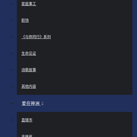
家庭事工
职场
《与祢同行》系列
生命见证
诗歌故事
其他内容
爱在神洲
直辖市
吉林省