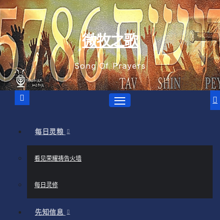
跳
至
内
微牧之歌
容
Song Of Prayers
每日灵粮
看见荣耀祷告火墙
每日灵修
先知信息