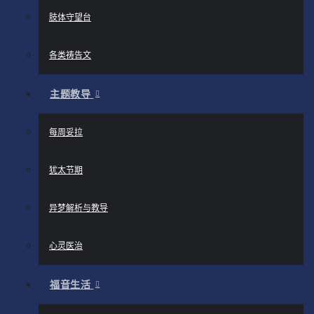
肢体守望台
各类祷告文
主题教导
每周妥拉
犹太节期
异梦解析与教导
心灵医治
福音生活