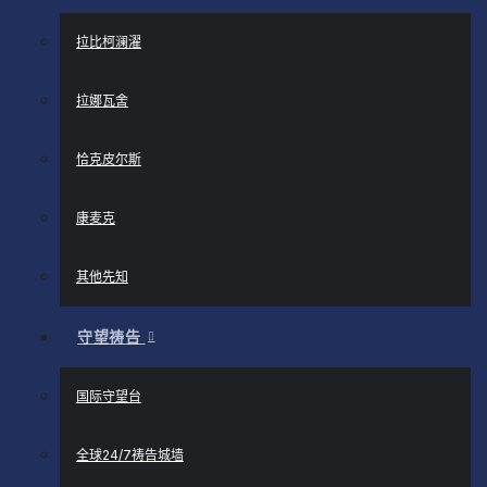
拉比柯澜濯
拉娜瓦舍
恰克皮尔斯
康麦克
其他先知
守望祷告
国际守望台
全球24/7祷告城墙