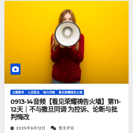
主题教导
心灵医治
每日灵粮
看见荣耀祷告火墙
0913-14音频【看见荣耀祷告火墙】第11-
12天｜不与撒旦同调 为控诉、论断与批
判悔改
2025年9月12日
暂无评论