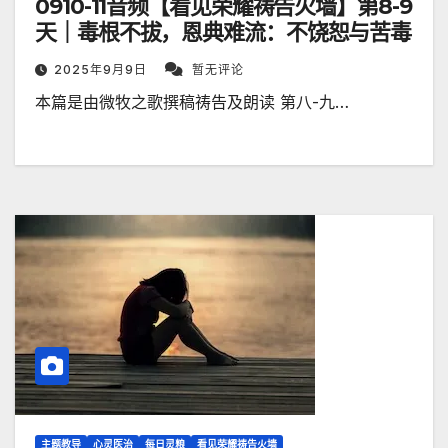
0910-11音频【看见荣耀祷告火墙】第8-9
天｜毒根不拔，恩典难流：不饶恕与苦毒
2025年9月9日
暂无评论
本篇是由微牧之歌撰稿祷告及朗读 第八-九…
主题教导
心灵医治
每日灵粮
看见荣耀祷告火墙