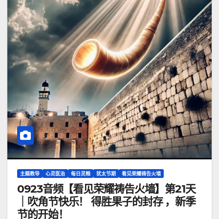
主题教导
心灵医治
每日灵粮
犹太节期
看见荣耀祷告火墙
0923音频【看见荣耀祷告火墙】第21天
｜吹角节快乐！ 得胜果子的封存 ，新季
节的开始！