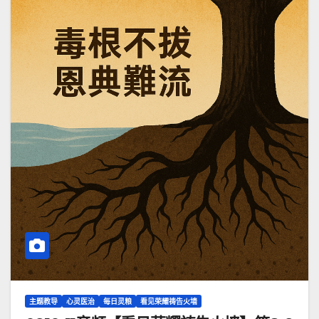
主题教导
心灵医治
每日灵粮
看见荣耀祷告火墙