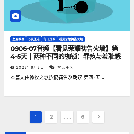
主题教导
心灵医治
每日灵粮
看见荣耀祷告火墙
0906-07音频【看见荣耀祷告火墙】第
4-5天｜两种不同的枷锁：罪疚与羞耻感
2025年9月5日
暂无评论
本篇是由微牧之歌撰稿祷告及朗读 第四-五…
文
1
2
……
6
章