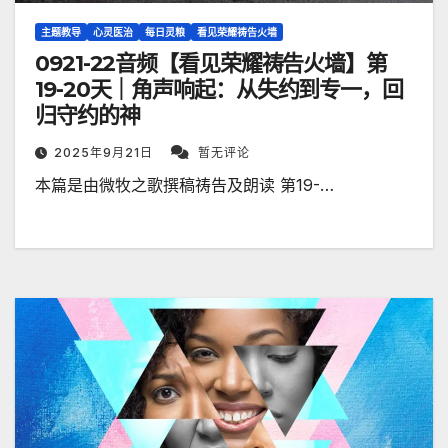
主题教导
心灵医治
每日灵粮
看见荣耀祷告火墙
0921-22音频【看见荣耀祷告火墙】第
19-20天｜角声响起：从失约到专一，回
归守约的神
2025年9月21日
暂无评论
本篇是由微牧之歌撰稿祷告及朗读 第19-…