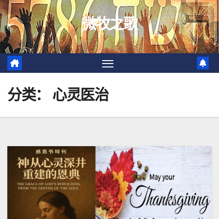
跳
微牧之歌
至
内
容
分类：
心灵医治