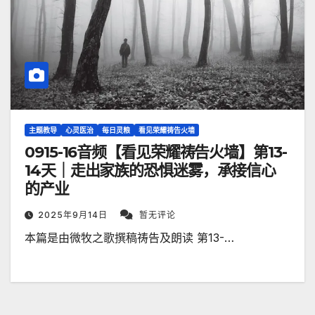
主题教导
心灵医治
每日灵粮
看见荣耀祷告火墙
0915-16音频【看见荣耀祷告火墙】第13-
14天｜走出家族的恐惧迷雾，承接信心
的产业
2025年9月14日
暂无评论
本篇是由微牧之歌撰稿祷告及朗读 第13-…