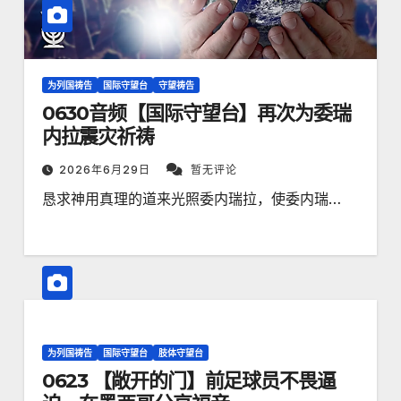
为列国祷告
国际守望台
守望祷告
0630音频【国际守望台】再次为委瑞
内拉震灾祈祷
2026年6月29日
暂无评论
恳求神用真理的道来光照委内瑞拉，使委内瑞…
为列国祷告
国际守望台
肢体守望台
0623 【敞开的门】前足球员不畏逼