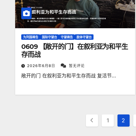
为列国祷告
国际守望台
守望祷告
肢体守望台
0609 【敞开的门】在叙利亚为和平生
存而战
2026年6月8日
暂无评论
敞开的门 在叙利亚为和平生存而战 复活节…
文
1
2
章