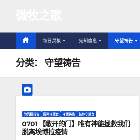
跳
微牧之歌
至
内
容
每日灵粮
先知信息
守望祷告
分类：
守望祷告
为列国祷告
国际守望台
守望祷告
肢体守望台
0701 【敞开的门】唯有神能拯救我们
脱离埃博拉疫情