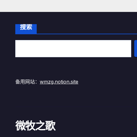
分
页
搜索
备用网站：
wmzg.notion.site
微牧之歌