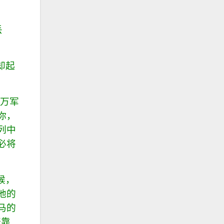
丢
却起
着万军
你，
列中
必将
候，
他的
马的
倚靠