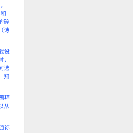
吧，
立和
的碎
（诗
武设
时，
何选
，知
国拜
以从
随祢