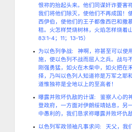
恨祢的抬起头来。他们同谋奸诈要害
我们将他们除灭，使他们不再成国！
西伊伯，使他们的王子都像西巴和撒
秸。火怎样焚烧树林，火焰怎样烧着
83:1-4；11；13-15）
为以色列争战: 神啊，祢甚至可以使
施，使以色列不战而屈人之兵。战与
刚强勇猛，如火在木柴中，如火把在
择，乃叫以色列人知道祢是万军之耶
道惟独祢是全地以上的至高者！
曝露并败坏仇敌的计谋: 鉴察人心的
登政府，一方面对伊朗绥靖姑息，另
中愚利的，我们恳求祢曝露并败坏仇
以色列军政领袖凡事求问: 天父，我