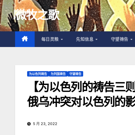
跳
微牧之歌
至
内
容
每日灵粮
先知信息
守望祷告
为以色列祷告
为列国祷告
守望祷告
【为以色列的祷告三则】
俄乌冲突对以色列的
5 月 23, 2022