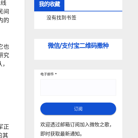
战线
我的收藏
民间
没有找到书签
内的
微信/支付宝
二维码撒种
它也
研究
队，
电子邮件
*
订阅
欢迎透过邮箱订阅加入微牧之歌，
军正
即时获取最新通知。
的其