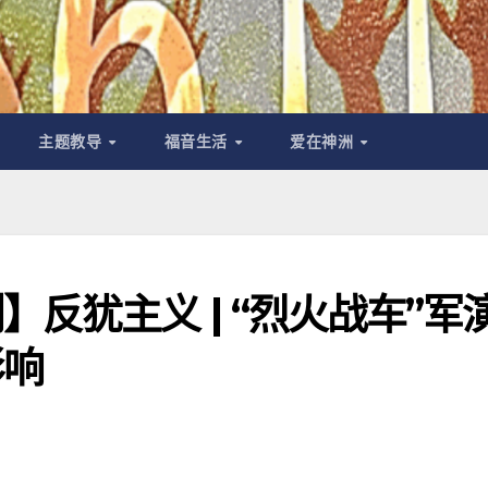
主题教导
福音生活
爱在神洲
反犹主义 | “烈火战车”军演
影响