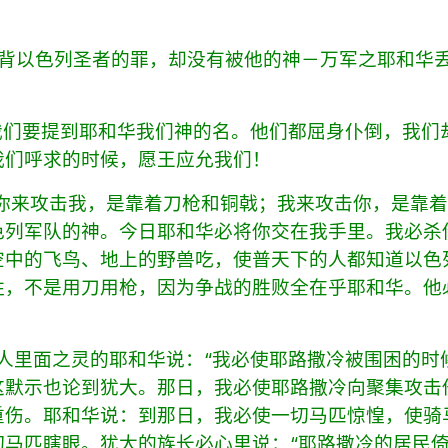
满违背以色列圣者的罪，却没有被他的神－万军之耶和华
，但我们要提到耶和华我们神的名。他们都屈身仆倒，我们
我们呼求的时候，愿王应允我们！
说：“你来攻击我，是靠着刀枪和铜戟；我来攻击你，是靠
色列军队的神。今日耶和华必将你交在我手里。我必杀
空中的飞鸟、地上的野兽吃，使普天下的人都知道以色
胜，不是用刀用枪，因为争战的胜败全在乎耶和华。他
基、造人里面之灵的耶和华说：“我必使耶路撒冷被围困的时
这默示也论到犹大。那日，我必使耶路撒冷向聚集攻击
重伤。耶和华说：到那日，我必使一切马匹惊惶，使骑
切马匹瞎眼。犹大的族长必心里说：“耶路撒冷的居民