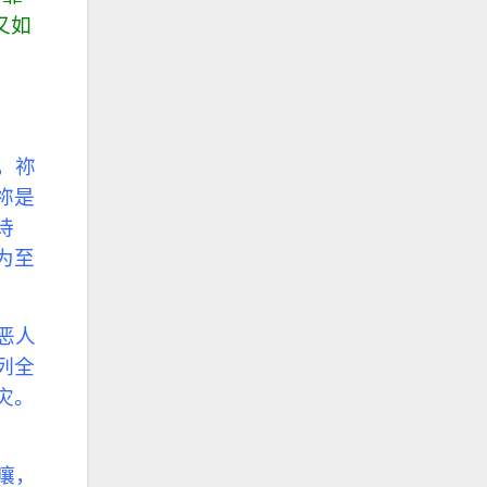
又如
，祢
祢是
诗
为至
恶人
列全
灾。
嚷，