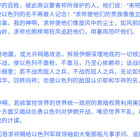
祢的百姓，彼此商议要害祢所保护的人。他们说：“来
使以色列的名不再被人记念！”求祢使他们的贵族像俄
慕拿。我的神啊，求祢使他们像旋风中的尘土，如风前
山岭，求祢也照样用狂风追赶他们，用暴雨恐吓他们。
用地震，或允许网路攻击，拆毁伊朗深埋地底的一切核
不战，使以色列不靠枪、不靠马，乃坚心依赖祢；该战
禾梱里；若不战而屈人之兵，不战而屈人之兵。无论如
和华，回转向祢；也使以色列的敌国认识耶和华祢的名
神啊，若欲掌控世界的世界统一政府的黑暗权势利用美
一方面又煽动怂勇以色列对伊朗开战，唯恐世界不乱，
敌的计谋。
们恳求祢赐给以色列军政领袖如大衞那般凡事求问、追