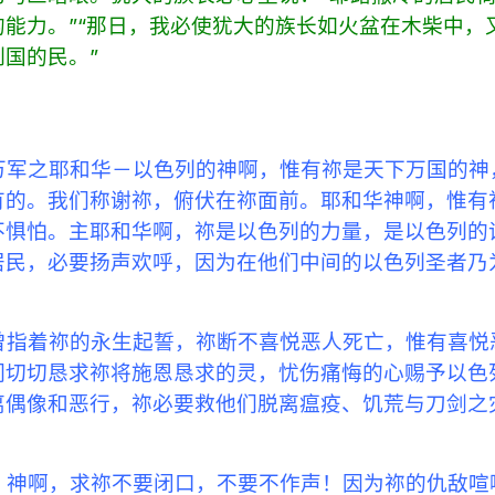
能力。”“那日，我必使犹大的族长如火盆在木柴中，
国的民。”
万军之耶和华－以色列的神啊，惟有祢是天下万国的神
有的。我们称谢祢，俯伏在祢面前。耶和华神啊，惟有
不惧怕。主耶和华啊，祢是以色列的力量，是以色列的
居民，必要扬声欢呼，因为在他们中间的以色列圣者乃
曾指着祢的永生起誓，祢断不喜悦恶人死亡，惟有喜悦
）我们切切恳求祢将施恩恳求的灵，忧伤痛悔的心赐予以色
离偶像和恶行，祢必要救他们脱离瘟疫、饥荒与刀剑之
！神啊，求祢不要闭口，不要不作声！因为祢的仇敌喧