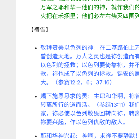
万军之耶和华－他们的神，就作我们的
火把在禾捆里；他们必左右烧灭四围列
【祷告】
敬拜赞美以色列的神: 在二基路伯上
曾创造天地。万人之灵也是祢创造而
以色列的拯救；以色列要倚靠祢，并
歌，祢也成了以色列的拯救。锡安的
大。（参赛12:2，6；37:16）
赐下施恩恳求的灵: 主耶和华啊，祢
转离所行的道而活。（参结13:11
家，祢必使以色列敬畏回转向祢，转
祢要兴起，作以色列仇敌的敌人。
耶和华神兴起: 神啊，求祢不要静默