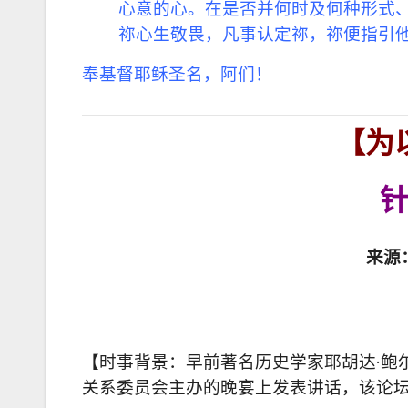
心意的心。在是否并何时及何种形式
祢心生敬畏，凡事认定祢，祢便指引
奉基督耶稣圣名，阿们！
【为
来源
【时事背景：早前著名历史学家耶胡达·鲍尔（
关系委员会主办的晚宴上发表讲话，该论