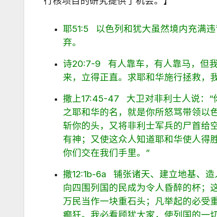
行核项目的研究提供了机会。】
耶51:5 以色列和犹大虽然境内充
弃。
诗20:7-9 有人靠车，有人靠马
来，立得正直。求耶和华施行拯救，
撒上17:45-47 大卫对非利士人
之耶和华的名，就是你所怒骂带领以
斩你的头，又将非利士军兵的尸首给
有神；又使这众人知道耶和华使人得
你们交在我们手里。”
撒12:1b-6a 铺张诸天、建立地
向四围列国的民成为令人昏醉的杯；
万民当作一块重石头；凡举起的必受
癫狂。我必看顾犹大家，使列国的一