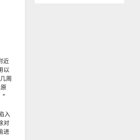
附近
用以
有几周
际原
”
陷入
除对
偷进