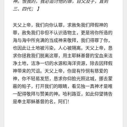
神。恨我的，我必追讨他的罪，自父及子，直到
三、四代； 】
天父上帝，我们向你认罪，求赦免我们拜假神的
罪，赦免我们非但不认识造物主，更是将你所造的
海与海中所充满的当成神来敬拜，我们得罪了你，
也因此让土地被污染，人心被隔离。天父上帝，恳
求你拯救我们脱离这罪，用主耶稣基督的宝血来洁
净土地，洁净一切的水源和海洋资源，除去因拜假
神带来的咒诅。天父上帝，你是有怜悯有慈爱的
神，你不轻易发怒，恳求你仰脸光照这城，挪去蒙
蔽的帕子，打开我们的眼睛，看见独一真神才是唯
一配得敬拜与赞美的神。哈利路亚，如此仰望祷告
是奉主耶稣基督的名，阿们！