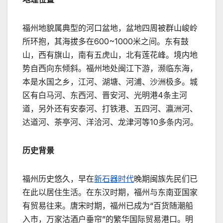
福州地貌属典型的河口盆地，盆地四周被群山峻岭
所环抱，其海拔多在600~1000米之间。东有鼓
山，西有旗山，南有五虎山，北有莲花峰。境内地
势自西向东倾斜。福州地处闽江下游，濒临东海，
本是水国之乡，江河、湖塘、河浦、沙洲极多。城
区有白马河、东西河、晋安河、光明港4条主河
道，另外还有安泰河、打铁港、五四河、瀛洲河、
达道河、茶亭河、洋洽河、龙津河等10多条内河。
历史背景
福州历史悠久，早在
新石器时代
晚期闽族先民们已
在此以居住生活。在东汉时期，福州与东南亚国家
有贸易往来。唐宋时期，福州已成为“百货随潮船
入市，万家沽酒户垂帘”的繁华国际贸易港口。明