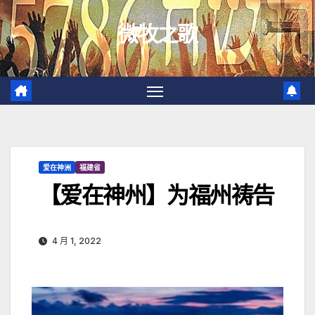
跳
微牧之歌
至
内
容
爱在神洲
福建省
【爱在神州】为福州祷告
4 月 1, 2022