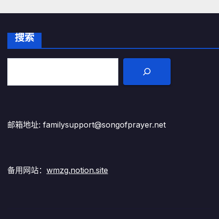
搜索
邮箱地址: familysupport@songofprayer.net
备用网站：
wmzg.notion.site