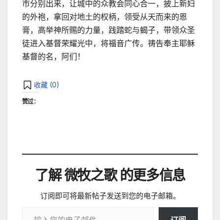
市分别出来，让城中的众教会同心合一，披上新妇
的外袍，拿回对地土的权柄，领受从天而来的恩
膏，高举神所赐的力量，践踏蛇与蝎子，带领众圣
徒进入基督荣耀光中，将福音广传。祷告奉主耶稣
基督的名，阿们！
收藏 (
0
)
赞过：
了解 微牧之歌 的更多信息
订阅即可将最新帖子发送到您的电子邮箱。
输入您的电子邮件…