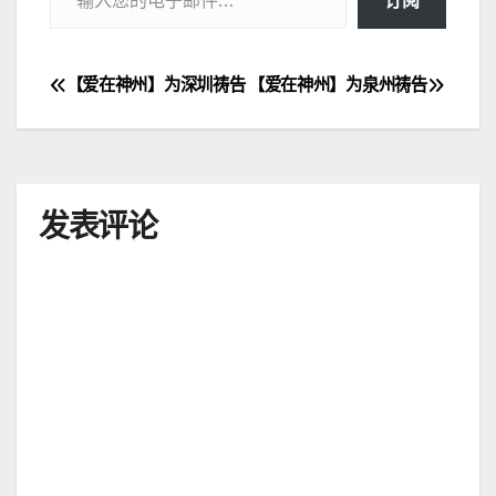
订阅
【爱在神州】为深圳祷告
【爱在神州】为泉州祷告
文
章
导
发表评论
航