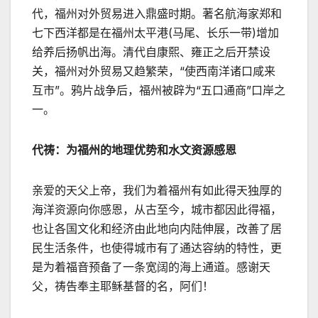
代，福州对外贸易进入鼎盛时期。著名航海家郑和
七下西洋都是在福州太平港(马尾、长乐一带)增加
给养后扬帆出海。清代自康熙、雍正之后开禁设
关，福州对外贸易又趋繁荣，“使西南洋诸口咸来
互市”。鸦片战争后，福州被辟为“五口通商”口岸之
一。
代祷：为福州的地理优势和水文资源感恩
亲爱的天父上帝，我们为着福州有如此得天独厚的
海洋资源向你感恩，从古至今，城市都因此得福，
也让各国文化和经济由此地向内陆伸展，改善了居
民生活条件，也使得城市有了通达容纳的特性，更
是为着福音预备了一条宽阔的海上通道。感谢天
父，祷告奉主耶稣基督的名，阿们！