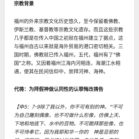
宗教背景
福州的外来宗教文化历史悠久，至今保留着佛教、
伊斯兰教、基督教等宗教文化遗存。而且这些宗教
几乎都是在传入中国之初就在福州建立了据点，这
与福州自古以来就是海外贸易的港口密切相关。三
国时期，佛教就已传入福州，五代，福州有了“佛
国”之称。又因着福州江海内河相连，海潮江水相
通，使其在民间信仰中，崇拜河神、海神。
代祷：为拜假神做认同性的认罪悔改祷告
【申
5
：
7-9
除了我以外，你不可有别的神。“‘不可
为自己雕刻偶像，也不可做什么形像，仿佛上天、
下地和地底下、水中的百物。不可跪拜那些像，也
不可侍奉它，因为我耶和华－你的 神是忌邪的