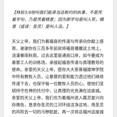
【林前
3:6
他叫我们能承当这新约的执事，不是凭
着字句，乃是凭着精意；因为那字句是叫人死，精
意（或译：圣灵）是叫人活。】
天父上帝，我们为着福音的传递与传承向你献上感
恩，谢谢你在三百多年前就将福音播撒这土地上，
浇灌春雨秋雨，过去这里是通商口岸，如今要成为
基督工人的训练场，承接起福音传递与真理教导的
使命。亲爱的天父上帝，愿你大大恩膏福建神学院
中所有教牧人员，让基督的爱和能力透过他们继续
传递下去，也保守每一位教牧人员的心，使他们坚
韧持守在神的托付中，让真理的光充满在这座城。
亲爱的天父上帝，我们也为着福州进入属灵复兴向
你祷告，恳求你圣灵的江河环绕洁净这地，用圣灵
的风吹去一切的污秽肮脏，再一次将这福州这座城