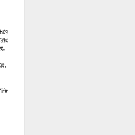
出的
向我
我。
满，
而倍