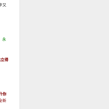
步又
，永
站立得
升你
全新