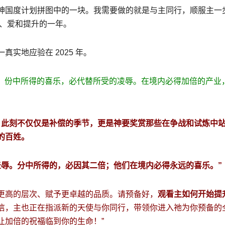
神国度计划拼图中的一块。我需要做的就是与主同行，顺服主一
治、爱和提升的一年。
实地应验在 2025 年。
辱；份中所得的喜乐，必代替所受的凌辱。在境内必得加倍的产业
。此刻不仅仅是补偿的季节，更是神要奖赏那些在争战和试炼中
的百姓。
羞辱。分中所得的，必因其二倍；他们在境内必得永远的喜乐。”
更高的层次、赋予更卓越的品质。请预备好，
观看主如何开始提
信，主也正在指派新的天使与你同行，带领你进入祂为你预备的
让加倍的祝福临到你的生命！”