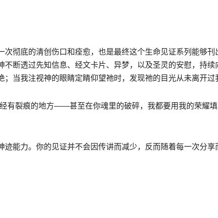
一次彻底的清创伤口和痊愈，也是最终这个生命见证系列能够刊
神不断透过先知信息、经文卡片、异梦，以及圣灵的安慰，持续
绝；当我注视神的眼睛定睛仰望祂时，发现祂的目光从未离开过
曾经有裂痕的地方——甚至在你魂里的破碎，我都要用我的荣耀填
神迹能力。你的见证并不会因传讲而减少，反而随着每一次分享