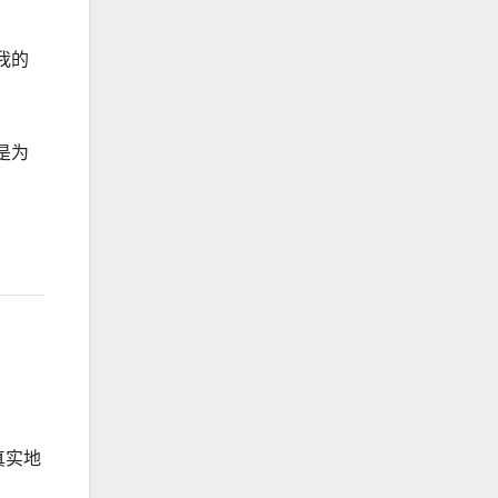
我的
是为
真实地