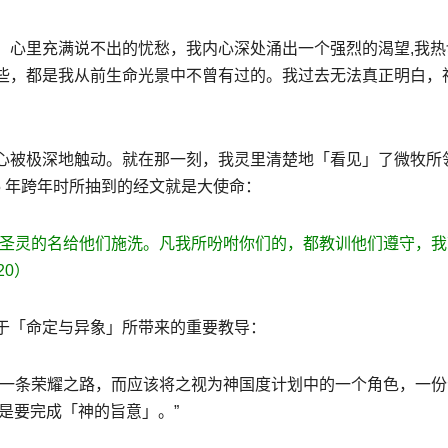
，心里充满说不出的忧愁，我内心深处涌出一个强烈的渴望,我热
些，都是我从前生命光景中不曾有过的。我过去无法真正明白，
心被极深地触动。就在那一刻，我灵里清楚地「看见」了微牧所
025 年跨年时所抽到的经文就是大使命：
、圣灵的名给他们施洗。凡我所吩咐你们的，都教训他们遵守，我
20）
于「命定与异象」所带来的重要教导：
的一条荣耀之路，而应该将之视为神国度计划中的一个角色，一份
是要完成「神的旨意」。”