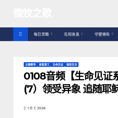
跳
微牧之歌
至
内
容
每日灵粮
先知信息
守望祷告
主题教导
家庭事工
生命见证
福音生活
0108音频【生命见
(7）领受异象 追随耶
1 月 7, 2026