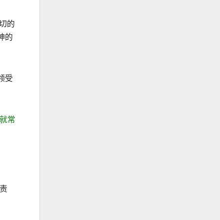
切的
神的
领受
就常
责