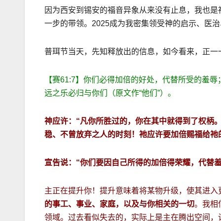
因为西安到锡安的福音异象从来没有止息，我也是
一步的带领。2025成为我密集领受神的启示、医
普珥节当天，先知释放出的信息，如今看来，正一一真
【赛61:7】你们必得加倍的好处，代替所受的羞
远之乐必归与你们（原文作“他们”）。
神应许：“凡你所胜过的，你在其中就得到了权柄
稳、不曾放弃之人的时刻！祂应许要加倍赐福给祂
宣告说：“你们要因自己所得的加倍得荣耀，代替
主正在提升你！提升意味着将某物升级，使其进入
的事工、事业、家庭，以及与你相关的一切
。我相
领域。过去看似失去的，实际上是主在腾出空间，