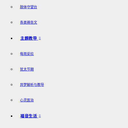
肢体守望台
各类祷告文
主题教导
每周妥拉
犹太节期
异梦解析与教导
心灵医治
福音生活