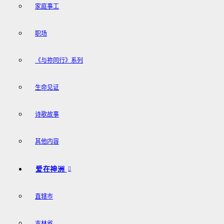
家庭事工
职场
《与祢同行》系列
生命见证
诗歌故事
其他内容
爱在神洲
直辖市
吉林省