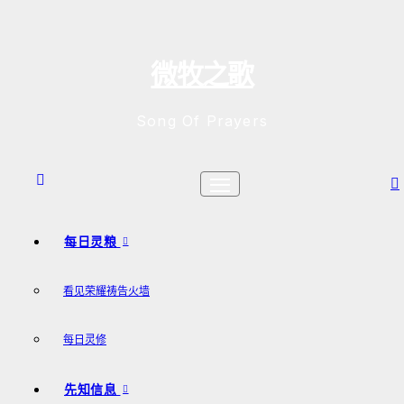
跳
至
内
微牧之歌
容
Song Of Prayers
每日灵粮
看见荣耀祷告火墙
每日灵修
先知信息