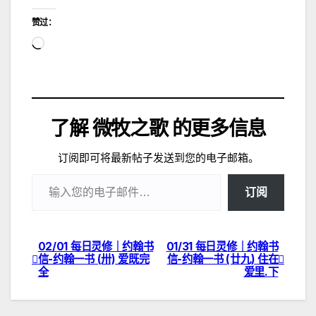
赞过：
正
在
加
载…
了解 微牧之歌 的更多信息
订阅即可将最新帖子发送到您的电子邮箱。
输入您的电子邮件…
订阅
02/01 每日灵修｜约翰书
01/31 每日灵修｜约翰书
文
信-约翰一书 (卅) 爱既完
信-约翰一书 (廿九) 住在
全
爱里.下
章
导