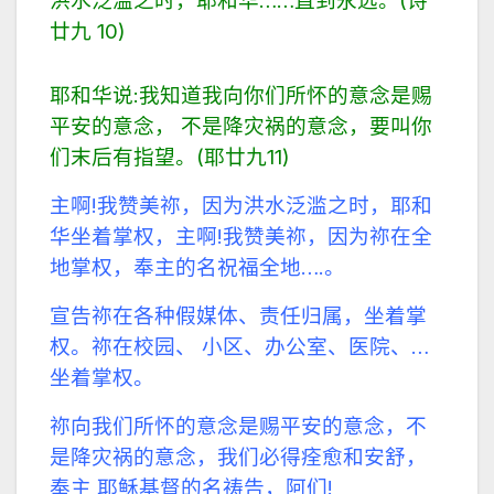
洪水泛滥之时，耶和华……直到永远。(诗
廿九 10)
耶和华说:我知道我向你们所怀的意念是赐
平安的意念， 不是降灾祸的意念，要叫你
们末后有指望。(耶廿九11)
主啊!我赞美祢，因为洪水泛滥之时，耶和
华坐着掌权，主啊!我赞美祢，因为祢在全
地掌权，奉主的名祝福全地….。
宣告祢在各种假媒体、责任归属，坐着掌
权。祢在校园、 小区、办公室、医院、…
坐着掌权。
祢向我们所怀的意念是赐平安的意念，不
是降灾祸的意念，我们必得痊愈和安舒，
奉主 耶稣基督的名祷告，阿们!