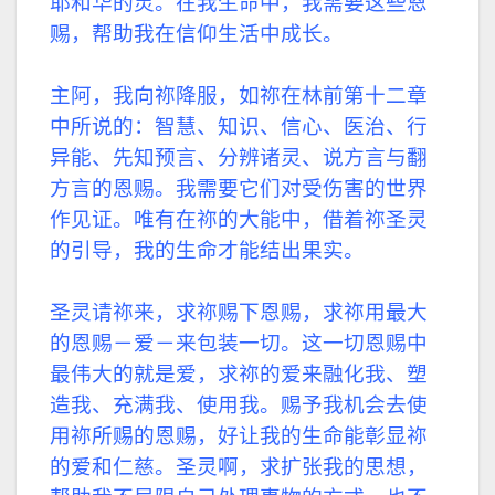
耶和华的灵。在我生命中，我需要这些恩
赐，帮助我在信仰生活中成长。
主阿，我向祢降服，如祢在林前第十二章
中所说的：智慧、知识、信心、医治、行
异能、先知预言、分辨诸灵、说方言与翻
方言的恩赐。我需要它们对受伤害的世界
作见证。唯有在祢的大能中，借着祢圣灵
的引导，我的生命才能结出果实。
圣灵请祢来，求祢赐下恩赐，求祢用最大
的恩赐－爱－来包装一切。这一切恩赐中
最伟大的就是爱，求祢的爱来融化我、塑
造我、充满我、使用我。赐予我机会去使
用祢所赐的恩赐，好让我的生命能彰显祢
的爱和仁慈。圣灵啊，求扩张我的思想，