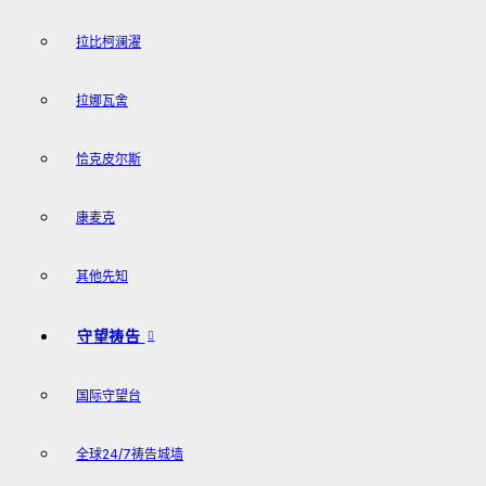
拉比柯澜濯
拉娜瓦舍
恰克皮尔斯
康麦克
其他先知
守望祷告
国际守望台
全球24/7祷告城墙