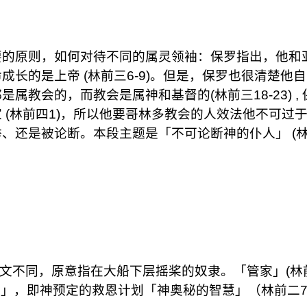
要的原则，如何对待不同的属灵领袖：保罗指出，他和
长的是上帝 (林前三6-9)。但是，保罗也很清楚他
教会的，而教会是属神和基督的(林前三18-23) , 
 (林前四1)，所以他要哥林多教会的人效法他不可过
、还是被论断。本段主题是「不可论断神的仆人」 (
原文不同，原意指在大船下层摇桨的奴隶。「管家」(林
事」，即神预定的救恩计划「神奥秘的智慧」（林前二