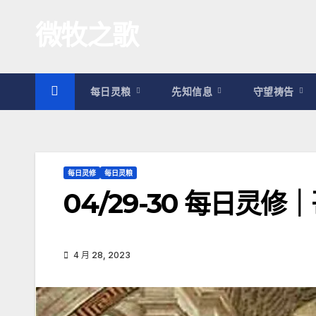
跳
微牧之歌
至
内
容
每日灵粮
先知信息
守望祷告
每日灵修
每日灵粮
04/29-30 每日灵
4 月 28, 2023