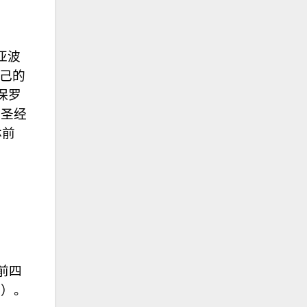
亚波
自己的
保罗
于圣经
林前
前四
7）。