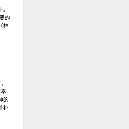
仆。
要的
（林
要，
事奉
神的
着称