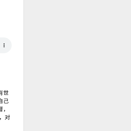
有世
自己
督，
，对