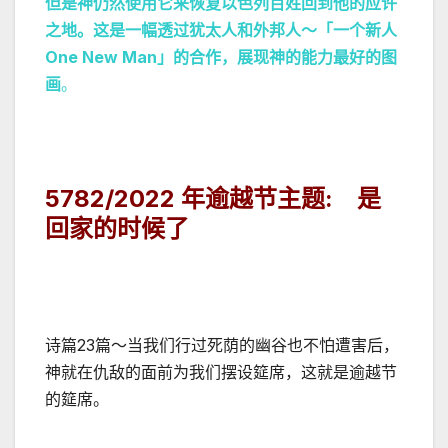
但是神仍然使用它来恢复以色列百姓回到他的应许
之地。这是一幅透过犹太人和外邦人～「一个新人
One New Man
」的合作，展现神的能力最好的图
画
。
5782/2022
年逾越节主题
:
是
回家的时候了
诗篇23篇～当我们行过死荫的幽谷也不怕遭害后，
神就在仇敌的面前为我们摆设筵席，这就是逾越节
的筵席。