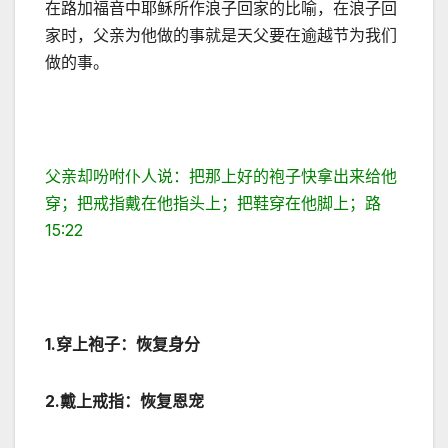
在路加福音中耶稣所作浪子回家的比喻，在浪子回
家时，父亲为他做的事就是天父要在逾越节为我们
做的事。
父亲却吩咐仆人说：把那上好的袍子快拿出来给他
穿；把戒指戴在他指头上；把鞋穿在他脚上；路
15:22
1.
穿上袍子：恢复身分
2.
戴上戒指：恢复恩宠