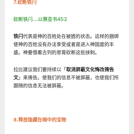
7.
砍断铁闩
砍断铁闩….以赛亚书45:2
铁闩
代表是神的百姓处在被掳的状态。这样的捆绑
使神的百姓没有办法享受或者是进入神国度的丰
盛。神要借着古列的恩膏砍断这些挟制。
拉比建议我们要持续以「
取消屏蔽文化悔改祷告
文
」来祷告。使我们的信息不被屏蔽，也使我们所
跟随的信息无法被屏蔽。
8.
释放隐藏在暗中的宝物