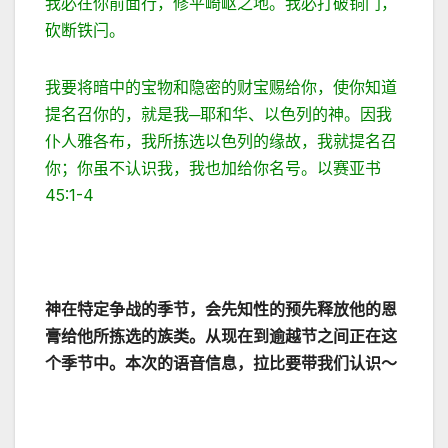
我必在你前面行，修平崎岖之地。我必打破铜门，
砍断铁闩。
我要将暗中的宝物和隐密的财宝赐给你，使你知道
提名召你的，就是我─耶和华、以色列的神。因我
仆人雅各布，我所拣选以色列的缘故，我就提名召
你；你虽不认识我，我也加给你名号。以赛亚书
45:1-4
神在特定争战的季节，会先知性的预先释放他的恩
膏给他所拣选的族类。从现在到逾越节之间正在这
个季节中。本次的语音信息，拉比要带我们认识～