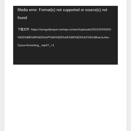
视
Media error: Format(s) not supported or source(s) not
频
found
播
下载文件: https://songofprayer.net/wp-content/uploads/2022/03/0402-
放
%E6%8B%89%E6%AF%94%E8%A6%96%E9%A2%91What-is-the-
器
Cyrus-Anointing_.mp4?_=1