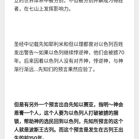
立的世界体系中被分别，不但被分别并解成为得胜
者，在七山上发挥影响力。
圣经中记载先知耶利米和但以理都曾对以色列百姓
发出警告～如果以色列继续悖逆神，他们会被掳70
年。后来因着以色列人没有对齐神，悖逆神，与神
渐行渐远…先知们的预言果然应验了。
但是有另外一个预言出自先知以赛亚，指明～神会
恩膏一个人，这个人要为以色列人打破被掳的捆
锁，帮助神的选民回到以色列，先知所预言的这个
人就是波斯王古列。而这个预言是发生在古列王出
生的前
150
年。