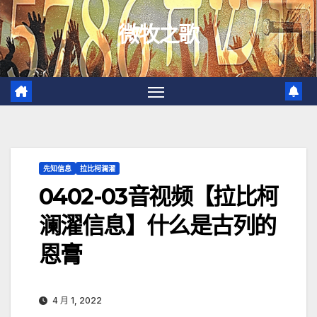
跳
微牧之歌
至
内
容
先知信息
拉比柯澜濯
0402-03音视频【拉比柯
澜濯信息】​什么是古列的
恩膏
4 月 1, 2022