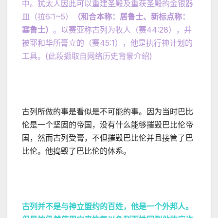
中。犹太人因此可以重建圣殿及重获圣殿的金银器
皿（拉6:1~5）
（和合本称：居鲁士、新标点称：
塞鲁士）
。以赛亚称古列为牧人（赛44:28），并
被耶和华所膏立的（赛45:1），他是执行神计划的
工具。(此段撷取自网络历史背景介绍)
古列所做的事是看似是不可能的事。因为当时巴比
伦是一个坚固的帝国，没有什么能够摧毁巴比伦帝
国，然而古列受膏，不但摧毁巴比伦并且接管了巴
比伦。他捣毁了巴比伦的体系。
古列并不是与神立盟约的百姓，他是一个外邦人。