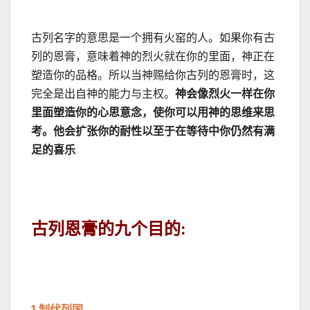
古列名字的意思是一个拥有火窑的人。如果你有古
列的恩膏，意味着神的烈火就在你的里面，神正在
塑造你的品格。所以当神赐给你古列的恩膏时，这
完全是出自神的能力与主权。
神会像烈火一样
在你
里面
塑造你的心思意念，使你可以用神的思维来思
考。他会扩张你的耐性以至于在等待中你仍然有满
足的喜乐
古列恩膏的九个目的
:
1.
制伏列国