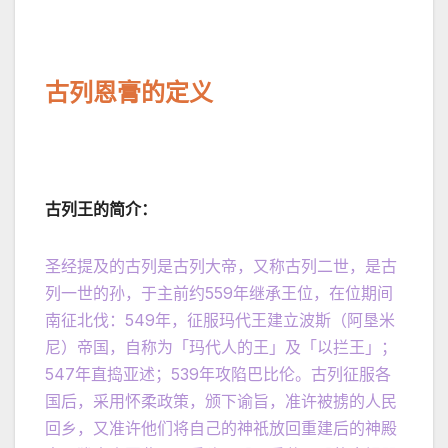
古列恩膏的定义
古列王的简介：
圣经提及的古列是古列大帝，又称古列二世，是古
列一世的孙，于主前约559年继承王位，在位期间
南征北伐：549年，征服玛代王建立波斯（阿垦米
尼）帝国，自称为「玛代人的王」及「以拦王」；
547年直捣亚述；539年攻陷巴比伦。古列征服各
国后，采用怀柔政策，颁下谕旨，准许被掳的人民
回乡，又准许他们将自己的神祇放回重建后的神殿