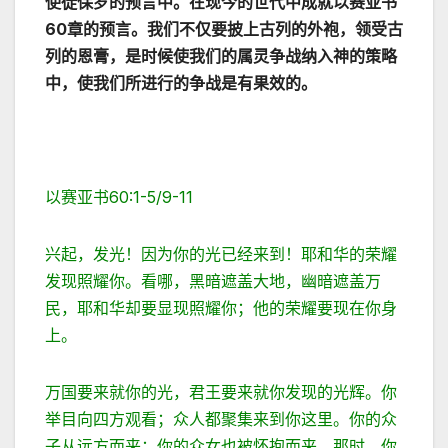
使徒保罗的预言中。在现今的世代中成就以赛亚书
60
章的预言。我们不仅要披上古列的外袍，领受古
列的恩膏，是时候使我们的属灵争战纳入神的策略
中，使我们所进行的争战是有果效的。
以赛亚书60:1-5/9-11
兴起，发光！因为你的光已经来到！耶和华的荣耀
发现照耀你。看哪，黑暗遮盖大地，幽暗遮盖万
民，耶和华却要显现照耀你；他的荣耀要现在你身
上。
万国要来就你的光，君王要来就你发现的光辉。你
举目向四方观看；众人都聚集来到你这里。你的众
子从远方而来；你的众女也被怀抱而来。那时，你