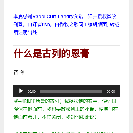
本篇感谢Rabbi Curt Landry允诺口译并授权微牧
刊登，口译者fish，由微牧之歌同工编辑版面, 转载
請注明出处
什么是古列的恩膏
音 频
音
00:00
00:00
频
我─耶和华所膏的古列；我搀扶他的右手，使列国
播
降伏在他面前。我也要放松列王的腰带，使城门在
放
他面前敞开，不得关闭。我对他如此说：
器