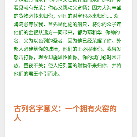
看见就有光荣；你心又跳动又宽畅；因为大海丰盛
的货物必转来归你；列国的财宝也必来归你…. 众
海岛必等候我，首先是他施的船只，将你的众子连
他们的金银从远方一同带来，都为耶和华─你神的
名，又为以色列的圣者，因为他已经荣耀了你。外
邦人必建筑你的城墙；他们的王必服事你。我曾发
怒击打你，现今却施恩怜恤你。你的城门必时常开
放，昼夜不关；使人把列国的财物带来归你，并将
他们的君王牵引而来。
古列名字意义：一个拥有火窑的
人