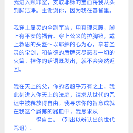
我进入赎罪室，支取耶稣的宝血将我从头
到脚洁净。主谢谢你，因为我在基督里。
我穿上属灵的全副军装，用真理束腰，脚
上有平安的福音。穿上公义的护胸镜，戴
上救恩的头盔～以耶稣的心为心，拿着圣
灵的宝剑，和信德的盾牌灭尽恶者一切的
火箭。神你的话语既发出，就不会突然返
回。
我在天上的父，你的名超乎万有之上，我
此刻进入你天上的法庭，请求从世代的咒
诅中被释放得自由。我寻求你的旨意成就
在我这个属第的器皿中，我恳求从＿＿＿
＿＿＿＿得自由。（列出以辨认出的世代
咒诅）。