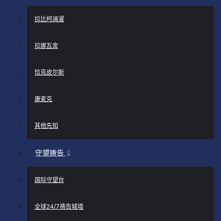
拉比柯澜濯
拉娜瓦舍
恰克皮尔斯
康麦克
其他先知
守望祷告
国际守望台
全球24/7祷告城墙