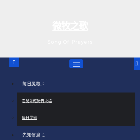
跳
至
内
微牧之歌
容
Song Of Prayers
每日灵粮
看见荣耀祷告火墙
每日灵修
先知信息