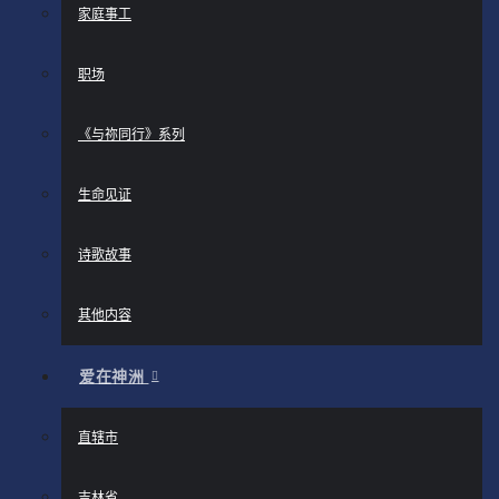
家庭事工
职场
《与祢同行》系列
生命见证
诗歌故事
其他内容
爱在神洲
直辖市
吉林省