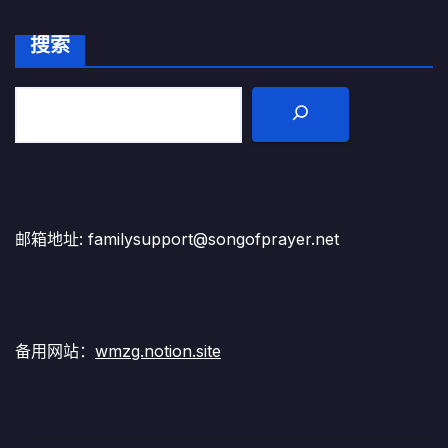
搜索
邮箱地址: familysupport@songofprayer.net
备用网站：
wmzg.notion.site