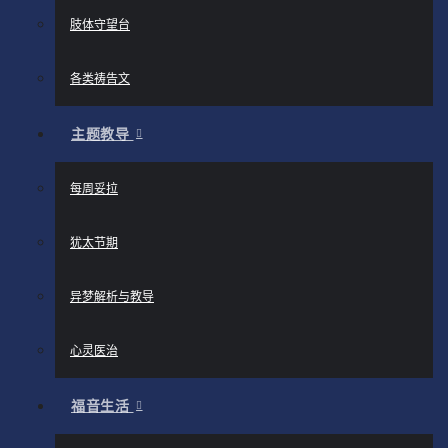
肢体守望台
各类祷告文
主题教导
每周妥拉
犹太节期
异梦解析与教导
心灵医治
福音生活