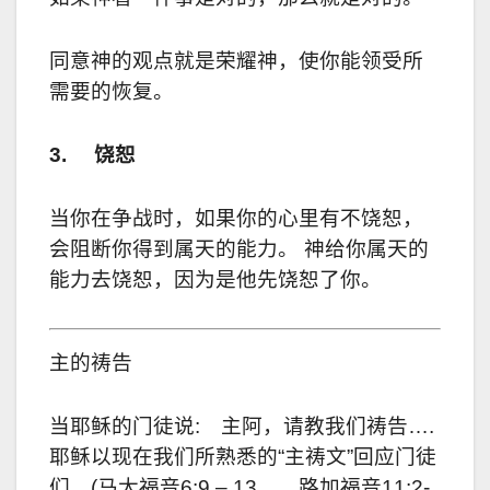
同意神的观点就是荣耀神，使你能领受所
需要的恢复。
3.
饶恕
当你在争战时，如果你的心里有不饶恕，
会阻断你得到属天的能力。 神给你属天的
能力去饶恕，因为是他先饶恕了你。
主的祷告
当耶稣的门徒说
:
主阿，请教我们祷告
….
耶稣以现在我们所熟悉的“主祷文”回应门徒
们。
(
马太福音
6:9 – 13
， 路加福音
11:2-