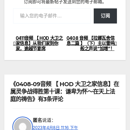
订阅即可将最新帖子发送到您的电子邮箱。
输入您的电子邮件…
订阅
0411音频 【 HOD 大卫之
0408 音频 【拉娜瓦舍信
文
家信息】从我们家到你
息二篇 】（下）主以雷鸣
家，逾越节宴席
般之声说“加增”！
章
导
航
《0408-09音频 【 HOD 大卫之家信息】在
属灵争战得胜第十课：谦卑为怀～在天上法
庭的祷告》有3条评论
匿名
说道：
2023年4月8日 11:16 下午