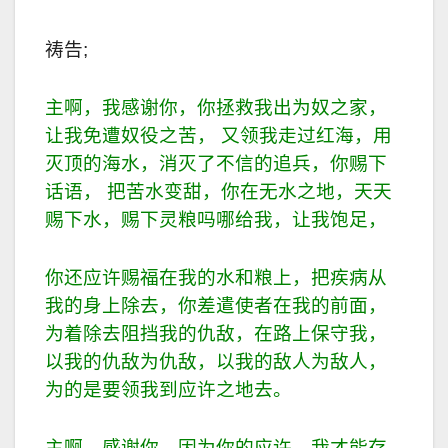
祷告;
主啊，我感谢你，你拯救我出为奴之家，
让我免遭奴役之苦， 又领我走过红海，用
灭顶的海水，消灭了不信的追兵，你赐下
话语， 把苦水变甜，你在无水之地，天天
赐下水，赐下灵粮吗哪给我，让我饱足，
你还应许赐福在我的水和粮上，把疾病从
我的身上除去，你差遣使者在我的前面，
为着除去阻挡我的仇
敌
，在路上保守我，
以我的仇
敌
为仇
敌
，以我的
敌
人为
敌
人，
为的是要领我到应许之地去。
主啊，感谢你，因为你的应许，我才能存