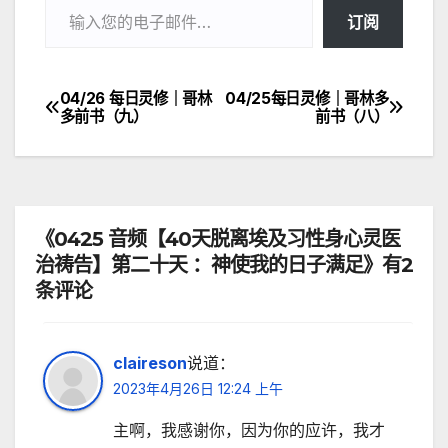
订阅
04/26 每日灵修｜哥林
04/25每日灵修｜哥林多
文
多前书（九）
前书（八）
章
导
航
《0425 音频【40天脱离埃及习性身心灵医
治祷告】第二十天 ：神使我的日子满足》有2
条评论
claireson
说道：
2023年4月26日 12:24 上午
主啊，我感谢你，因为你的应许，我才