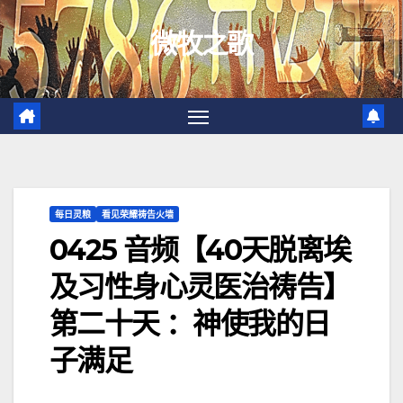
跳
微牧之歌
至
内
容
每日灵粮
看见荣耀祷告火墙
0425 音频【40天脱离埃
及习性身心灵医治祷告】
第二十天 ：神使我的日
子满足