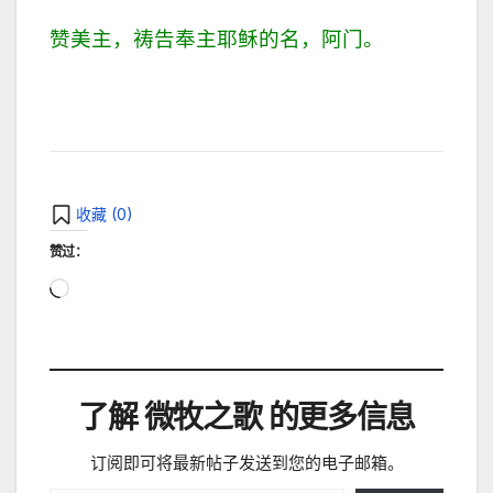
赞美主，祷告奉主耶稣的名，
阿门。
收藏 (
0
)
赞过：
正
在
加
载…
了解 微牧之歌 的更多信息
订阅即可将最新帖子发送到您的电子邮箱。
输入您的电子邮件…