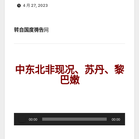
4 月 27, 2023
转自国度祷告
网
中东北非现况、苏丹、黎
巴嫩
音
00:00
00:00
频
播