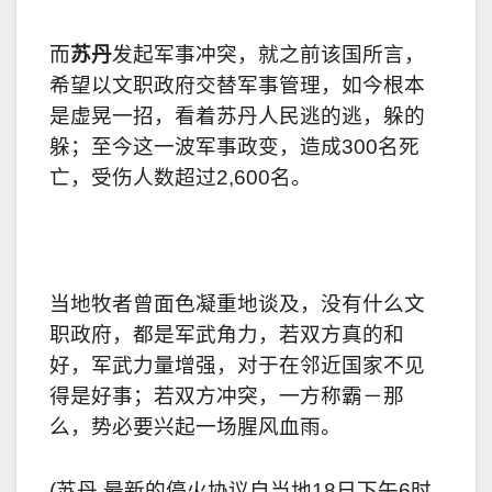
而
苏丹
发起军事冲突，就之前该国所言，
希望以文职政府交替军事管理，如今根本
是虚晃一招，看着苏丹人民逃的逃，躲的
躲；至今这一波军事政变，造成300名死
亡，受伤人数超过2,600名。
当地牧者曾面色凝重地谈及，没有什么文
职政府，都是军武角力，若双方真的和
好，军武力量增强，对于在邻近国家不见
得是好事；若双方冲突，一方称霸－那
么，势必要兴起一场腥风血雨。
(
苏丹
最新的停火协议自当地18日下午6时