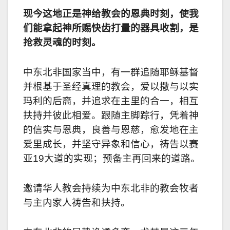
放
现今这地正是神给教会的恩典时刻，使我
器
们能拿起神所赐快齿打量的器具收割，是
抢救灵魂的时刻。
中东北非国家当中，有一群追随耶稣基督
并根基于圣经真理的教会，爱以撒与以实
玛利的后裔，并追求在主里的合一，相互
扶持并彼此相爱。跟随主脚踪行，凭着神
的信实与恩典，良善与恩慈，愈发地在主
爱里成长，并坚守异象和信心，祷告
以赛
亚19大道
的实现；预备主再回来的道路。
邀请华人教会持续为中东北非的教会牧者
与主内家人祷告和扶持。