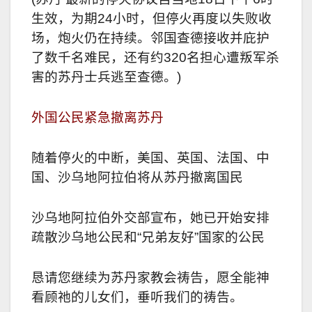
生效，为期24小时，但停火再度以失败收
场，炮火仍在持续。邻国查德接收并庇护
了数千名难民，还有约320名担心遭叛军
杀
害的苏丹士兵逃至查德。)
外国公民紧急撤离苏丹
随着停火的中断，美国、英国、法国、中
国、沙乌地阿拉伯将从苏丹撤离国民
沙乌地阿拉伯外交部宣布，她已开始安排
疏散沙乌地公民和“兄弟友好”国家的公民
恳请您继续为苏丹家教会祷告，愿全能神
看顾祂的儿女们，垂听我们的祷告。