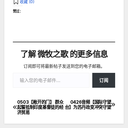
收藏 (
0
)
赞过：
了解 微牧之歌 的更多信息
订阅即可将最新帖子发送到您的电子邮箱。
输入您的电子邮件…
订阅
0503【敞开的门】 群众
0426音频【国际守望
文
起誓抵制印度基督徒的经
台】为苏丹政变冲突守望
济贸易
章