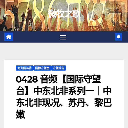
跳
微牧之歌
至
内
容
为列国祷告
国际守望台
守望祷告
0428 音频【国际守望
台】中东北非系列一｜中
东北非现况、苏丹、黎巴
嫩