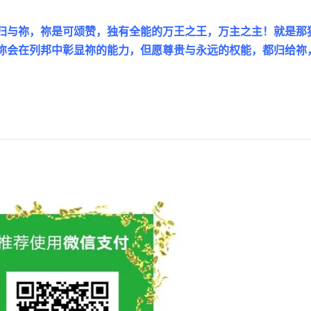
归与祢，祢是可颂赞，独有全能的万王之王，万主之主！就是那
祢会在列邦中彰显祢的能力，但愿尊贵与永远的权能，都归给祢