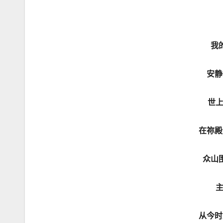
我
安静
世
在祢殿
众山
从今时