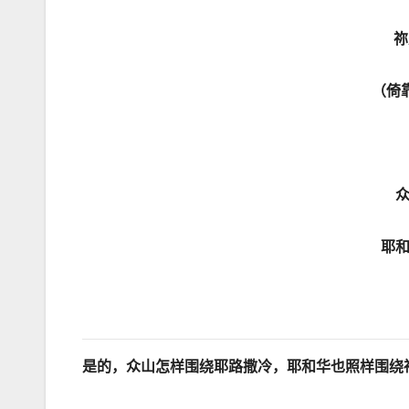
祢
（倚
耶
是的，众山怎样围绕耶路撒冷，耶和华也照样围绕