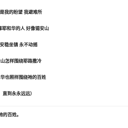
是我的盼望 我避难所
靠耶和华的人 好像锡安山
安稳坐镇 永不动摇
众山怎样围绕耶路撒冷
和华也照样围绕祂的百姓
直到永永远远）
祂的百姓。