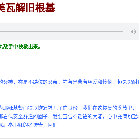
美瓦解旧根基
从仇敌手中被救出来。
的父神，祢是不缺位的父亲。祢有恩典有慈爱和怜悯，恒久忍耐
为耶稣基督而得以恢复神儿子的身份。我们在这恢复的季节里，
那看似安全舒适的圈子，我要宣告祢话语的大能，心中充满盼望
成。奉耶稣的名祷告，阿们！