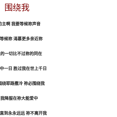
围绕我
的主啊 我要等候祢声音
等候祢 渴慕更多亲近祢
上的一切比不过祢的同在
中一日 胜过我在世上千日
围绕耶路撒冷 祢必围绕我
主我降服在祢大能爱中
直到永永远远 祢不离开我