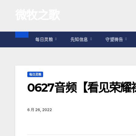
跳
微牧之歌
至
内
容
每日灵粮
先知信息
守望祷告
每日灵粮
0627音频【看见荣
6 月 26, 2022