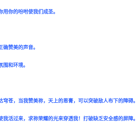
你用你的吩咐使我们成圣。
正确赞美的声音。
氛围和环境。
达穹苍，当我赞美祢，天上的恩膏，可以突破敌人布下的障碍。
使我活过来，求祢荣耀的光来穿透我！打破缺乏安全感的屏障。