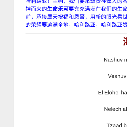
哈利路亚！主啊，我
们
要來頌赞祢偉大的名
神而来的
生命乐河
要充充满满在我们的生
前，承接属天祝福和恩膏，用新的眼光看
的荣耀要遍满全地，哈利路亚，哈利路亚
Nashuv
Veshu
El Elohe
Nelech
Tzaad