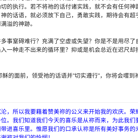
确切的执行。若不将祂的话付诸实践，就不会有任何神
了神的话语，就必须放下自己，勇敢实践，期待会有超
到满溢的神跡。
许多事窒碍难行？充满了空虚或失望？你是不是用尽了
陷入一种走不出来的循环里？抑或是机会总近在迟尺却
稣的面前，领受祂的话语并”切实遵行”，你将会嚐到
沉沦，所以我要藉着赞美祢的公义来开始我的欢庆。荣
一位。我
们
知道我
们
今天的喜乐是从祢而来，为此我
们
们
带进喜乐里。惟愿我
们
的口承认祢是所有美好事务的
感谢祢对我
们
的怜悯！