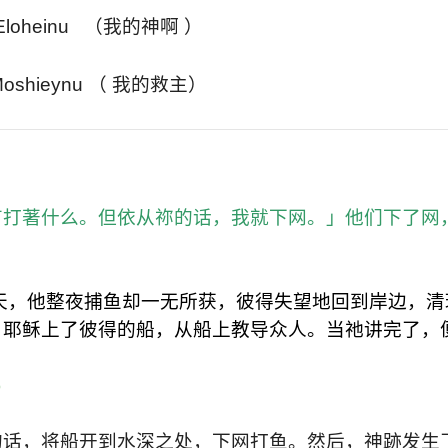
 Eloheinu （我的神啊 ）
 Moshieynu （ 我的救主）
有打著什么。但依从祢的话，我就下网。」他们下了网
天，他整夜捕鱼却一无所获，彼得失望地回到岸边，清
，耶稣上了彼得的船，从船上教导众人。当祂讲完了，
)
的话，将船开到水深之处，下网打鱼。然后，神跡发生