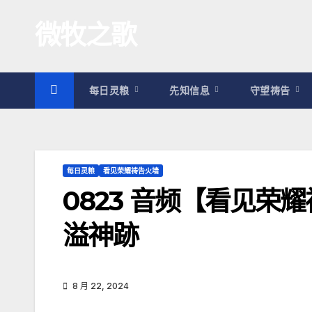
跳
微牧之歌
至
内
容
每日灵粮
先知信息
守望祷告
每日灵粮
看见荣耀祷告火墙
0823 音频【看见荣
溢神跡
8 月 22, 2024