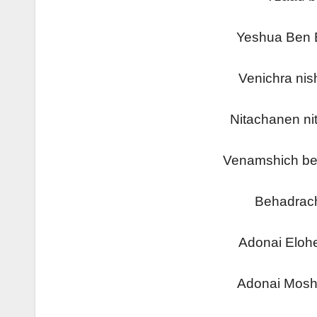
Yeshua Be
Venichra 
Nitachanen
Venamshich
Behadr
Adonai El
Adonai Mo