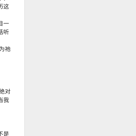
历这
目一
话听
为祂
绝对
当我
不是