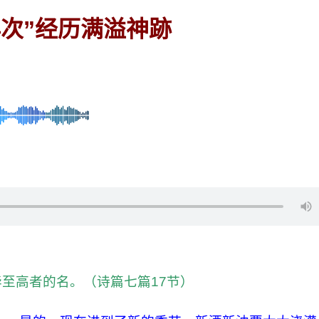
再次”经历
满溢
神跡
至高者的名。（诗篇七篇17节）