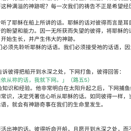
历这种满溢的神跡呢？每一次我们的祷告不正是希望经
聆听了耶稣在船上所讲的话。耶稣的话对彼得而言是耳
新的盼望和能力。因一无所获而失望的彼得，将耶稣的
，开始生长，并产生伟大的神跡。
们必须先聆听耶稣的话语。我们必须接受祂的话语，因
告诉彼得把船开到水深之处，下网打鱼，彼得回答：
依从祢的话，我就下网。」（路五5）
鱼知识和经验。他非常明白在太阳升起之后，下网捕鱼
和常识，决定凭著信心听从耶稣的话。如同彼得一样，
话语，就会有神跡奇事在我们的生命里发生。
须活出神的话。彼得听命开船，且愿开到水深之处，而