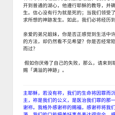
开到普通的湖心，他遵行耶稣的教导，并
生。信心没有行为就是死的；当我们领受
求所想的神跡发生。如此，我们必将经历
亲爱的弟兄姐妹，你是否正感觉到生活中
的方法，却仍然看不见希望？你是否经常
而过？
假如你厌倦了自己的失败，那么，请来到耶
赐「满溢的神跡」。
主耶稣，若没有祢，我
们
的生命将因罪而
主，祢是我
们
的公义，是医治我
们
罪的那
谢祢。我格外感谢祢的赐福，感谢祢将我
源，我
们
的口能把美好事务表达得完全。