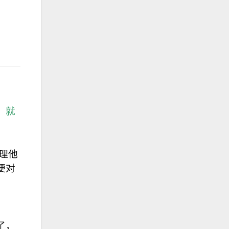
，就
理他
便对
了，