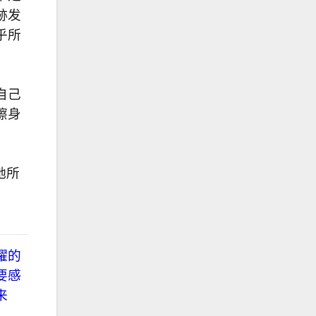
跡发
乎所
自己
擦身
祂所
耀的
要感
来