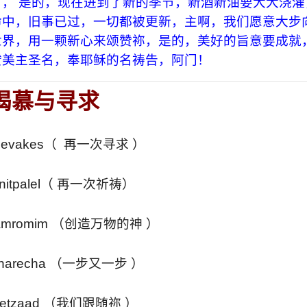
， 是的，现在进到了新的季节，新酒新油要大大浇灌
命中，旧事已过，一切都被更新，主啊，我们愿意大步
世界，用一颗新心来颂赞祢，是的，美好的旨意要成就
赞美主圣名，奉耶稣的名祷告，阿门！
渴慕与寻求
 nevakes（ 再一次寻求 ）
vnitpalel（ 再一次祈祷）
i hamromim （创造万物的神 ）
 aharecha （一步又一步 ）
 betzaad （我们跟随祢 ）