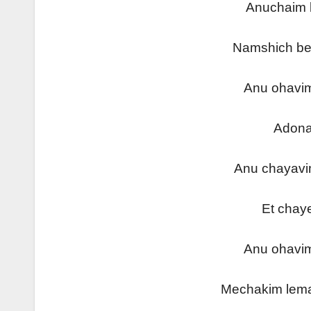
Anuchai
Namshich
Anu ohav
Adon
Anu chay
Et cha
Anu ohav
Mechakim l