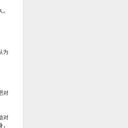
久。
认为
把对
励对
身，