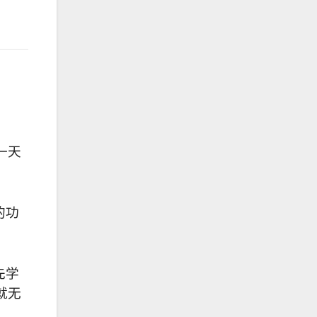
一天
的功
先学
就无