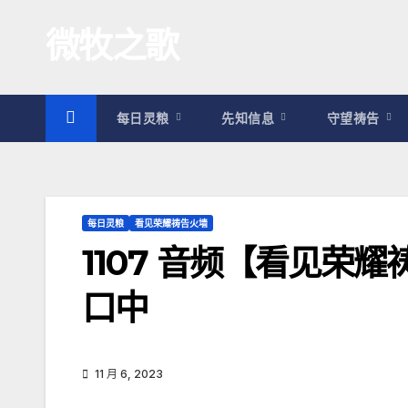
跳
微牧之歌
至
内
容
每日灵粮
先知信息
守望祷告
每日灵粮
看见荣耀祷告火墙
1107 音频【看见荣
口中
11 月 6, 2023