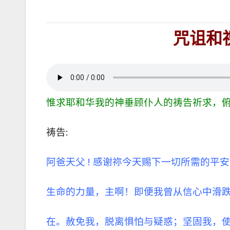
咒诅和
惟求耶和华我的神垂顾仆人的祷告祈求，俯听
祷告:
阿爸天父 ! 感谢祢今天赐下一切所需的平
生命的力量，主啊！即便我曾从信心中滑
在。赦免我，脱离惧怕与疑惑；坚固我，