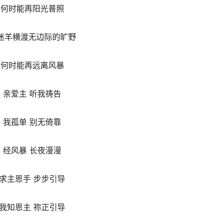
何时能再阳光普照
迷羊横渡无边际的旷野
何时能再远离风暴
亲爱主 听我祷告
我孤单 别无倚靠
经风暴 长夜漫漫
求主恩手 步步引导
我知恩主 祢正引导