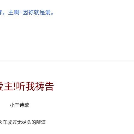
，主啊! 因祢就是爱。
爱主!听我祷告
小羊诗歌
火车驶过无尽头的隧道