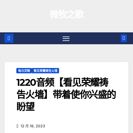
跳
微牧之歌
至
内
容
每日灵粮
看见荣耀祷告火墙
1220音频【看见荣耀祷
告火墙】带着使你兴盛的
盼望
12 月 19, 2023