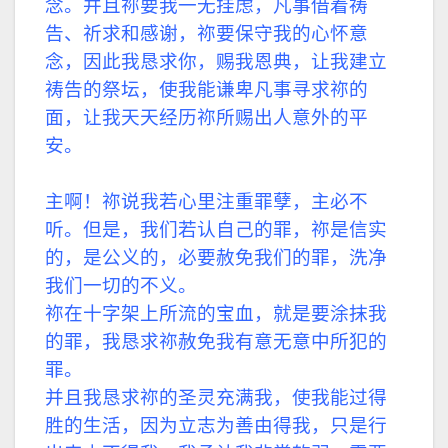
念。并且祢要我一无挂虑，凡事借着祷
告、祈求和感谢，祢要保守我的心怀意
念，因此我恳求你，赐我恩典，让我建立
祷告的祭坛，使我能谦卑凡事寻求祢的
面，让我天天经历祢所赐出人意外的平
安。
主啊！祢说我若心里注重罪孽，主必不
听。但是，我们若认自己的罪，祢是信实
的，是公义的，必要赦免我们的罪，洗净
我们一切的不义。
祢在十字架上所流的宝血，就是要涂抹我
的罪，我恳求祢赦免我有意无意中所犯的
罪。
并且我恳求祢的圣灵充满我，使我能过得
胜的生活，因为立志为善由得我，只是行