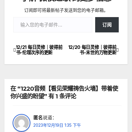
订阅即可将最新帖子发送到您的电子邮箱。
输入您的电子邮件…
订阅
12/21 每日灵修｜彼得前
12/20 每日灵修｜彼得前
文
书-伦理次序的更新
书-末世的万物更新
章
导
航
在 “1220音频【看见荣耀祷告火墙】带着使
你兴盛的盼望” 有 1 条评论
匿名
说道：
2023年12月19日 1:35 下午