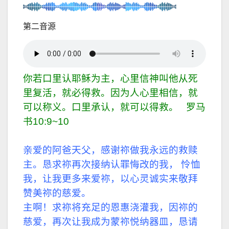
第二音源
你若口里认耶稣为主，心里信神叫他从死
里复活，就必得救。因为人心里相信，就
可以称义。口里承认，就可以得救。 罗马
书10:9~10
亲爱的阿爸天父，感谢祢做我永远的救赎
主。
恳求祢再次接纳认罪悔改的我，
怜恤
我，让我更多来爱祢，以心灵诚实来敬拜
赞美祢的慈爱。
主啊！求祢将充足的恩惠浇灌我，
因祢的
慈爱，再次让我成为蒙祢悦纳器皿，
恳请