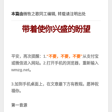
本篇由
微牧之歌同工编辑, 转载请注明出处
带着
使你兴盛
的
盼望
平安，再次提醒：
1.
“不要，不要，不要”
从支付宝
或微信进入网站。
2.
打开手机的浏览器，重新输入
wmzg.net。
3.
加到手机桌面上，在文章最下方有教程。
愿神祝
福你。
第一音源