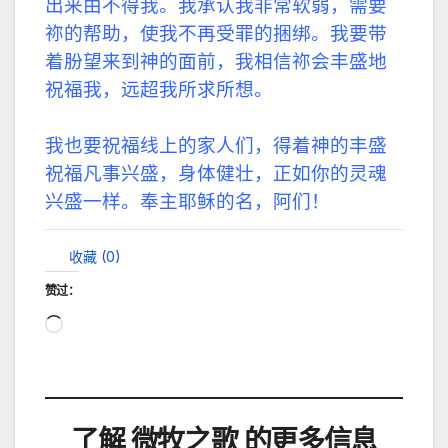
出来由不得我。我承认我非常软弱，需要
祢的帮助，使我不再受罪的捆绑。我要带
着朌望来到神的面前，我相信祢会丰盛地
祝福我，远超我所求所想。
我也要祝福线上的家人们，得着神的丰盛
祝福凡事兴盛，身体健壮，正如你的灵魂
兴盛一样。奉主耶稣的名，阿们！
收藏 (
0
)
赞过：
正
在
加
载…
了解 微牧之歌 的更多信息