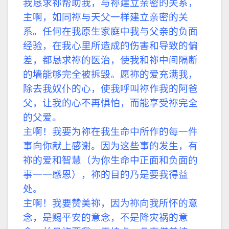
我恳求祢帮助我，与祢建立亲密的关系，
主啊，如同祢与天父一样建立亲密的关
系。任何在我原生家庭中我与父亲的负面
经验，在我心里所造成的伤害和导致的偏
差，都恳求祢的医治，使我和祢中间隔断
的墙能够完全被拆毁。愿祢的爱充满我，
除去我奴仆的心，使我呼叫祢作我的阿爸
父，让我的心不再惧怕，而能享受祢完全
的父爱。
主啊！我要为祢在我生命中所作的每一件
事向你献上感谢。因为这些事的发生，有
祢的爱和智慧（为你生命中正面和负面的
事一一感恩），祢的目的乃是要我得益
处。
主啊！我要赞美祢，因为祢向我所怀的意
念，是赐平安的意念，不是降灾祸的意