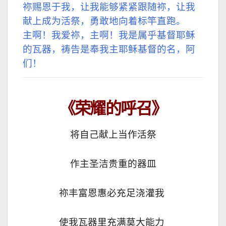
祢赐恩于我，让我能够紧紧跟随祢，
让我
献上成为活祭，勇敢地向着标竿直跑。
主啊！我爱祢，主啊！我是属乎基督耶稣
的瓦器，
祷告是奉我主耶稣基督的名，阿
们！
《荣耀的呼召》
将自己献上当作活祭
作主圣洁贵重的器皿
祢丰富恩惠必充足浇灌我
使我瓦器里充满莫大能力