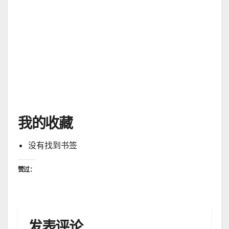
我愿意同工
于
0302-3音频【看见荣耀祷告火墙】普珥节前21 天禁食祷告邀
请
我的收藏
没有找到书签
赞过：
发表评论