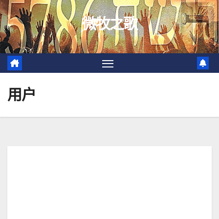
跳
微牧之歌
至
内
容
用户
sun