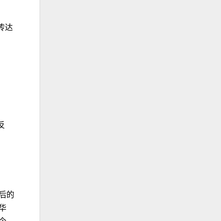
传达
反
后的
华