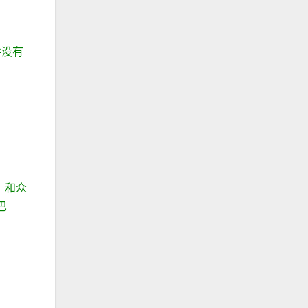
并没有
，和众
巴