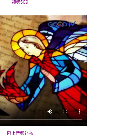
视频509
附上音频补充