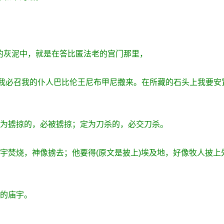
的灰泥中，就是在答比匿法老的宫门那里，
：我必召我的仆人巴比伦王尼布甲尼撒来。在所藏的石头上我要安
定为掳掠的，必被掳掠；定为刀杀的，必交刀杀。
庙宇焚烧，神像掳去；他要得(原文是披上)埃及地，好像牧人披上
神的庙宇。