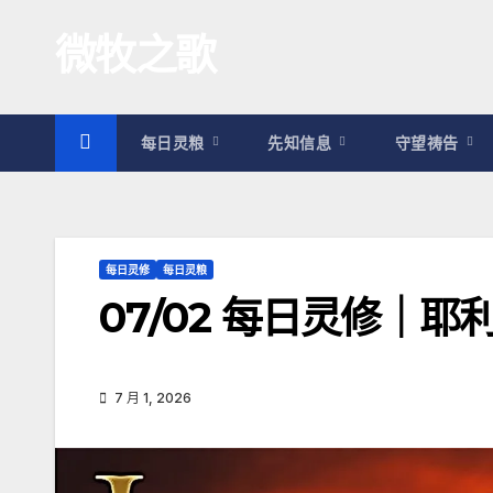
跳
微牧之歌
至
内
容
每日灵粮
先知信息
守望祷告
每日灵修
每日灵粮
07/02 每日灵修｜
7 月 1, 2026