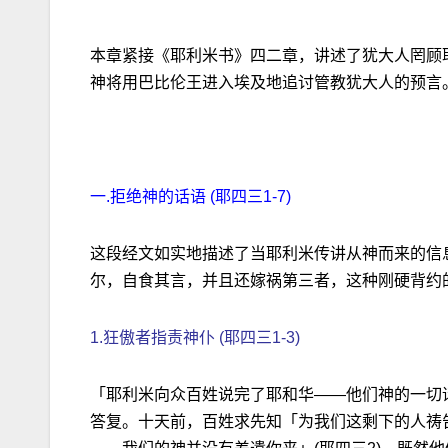
本章紧接《耶利米书》四二章，讲述了犹大人罔顾
神将用巴比伦王进入埃及地追讨管教犹大人的预言
一.拒绝神的话语 (耶四三1-7)
这段经文如实地描述了当耶利米传讲从神而来的信
尔，自食其言，并且还嫁祸第三者，这种刚硬背约
1.狂傲者指责神仆 (耶四三1-3)
「耶利米向众百姓说完了耶和华——他们神的一切话」
答复。十天前，百姓求先知「为我们这剩下的人祷告