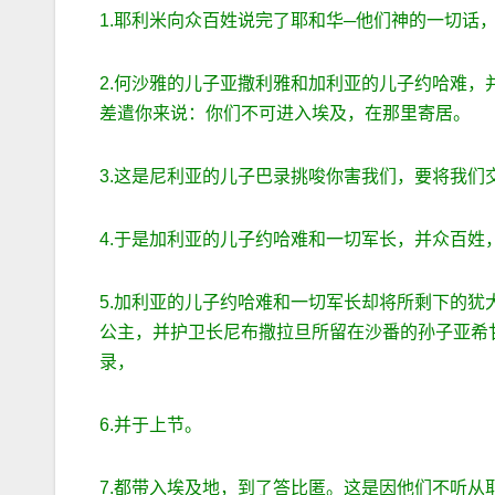
1.耶利米向众百姓说完了耶和华─他们神的一切话
2.何沙雅的儿子亚撒利雅和加利亚的儿子约哈难，
差遣你来说：你们不可进入埃及，在那里寄居。
3.这是尼利亚的儿子巴录挑唆你害我们，要将我
4.于是加利亚的儿子约哈难和一切军长，并众百姓
5.加利亚的儿子约哈难和一切军长却将所剩下的
公主，并护卫长尼布撒拉旦所留在沙番的孙子亚希
录，
6.并于上节。
7.都带入埃及地，到了答比匿。这是因他们不听从