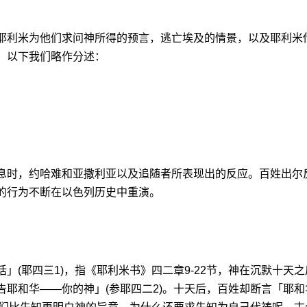
耶利米为他们求问神所得的预言，逃亡埃及的情景，以及耶利米
。以下我们略作分述：
息时，约哈难和亚撒利亚以及追随者所表现出的反应。百姓出尔
的行为不断在以色列历史中重演。
(耶四三1)，指《耶利米书》四二章9-22节，神在沉默十天之
耶和华——你的神」(参耶四二2)。十天后，百姓却断言「耶和