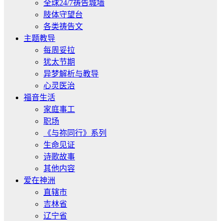
全球24/7祷告城墙
肢体守望台
各类祷告文
主题教导
每周妥拉
犹太节期
异梦解析与教导
心灵医治
福音生活
家庭事工
职场
《与祢同行》系列
生命见证
诗歌故事
其他内容
爱在神洲
直辖市
吉林省
辽宁省