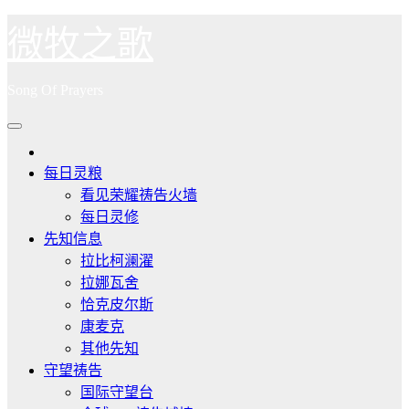
跳
微牧之歌
至
内
Song Of Prayers
容
每日灵粮
看见荣耀祷告火墙
每日灵修
先知信息
拉比柯澜濯
拉娜瓦舍
恰克皮尔斯
康麦克
其他先知
守望祷告
国际守望台