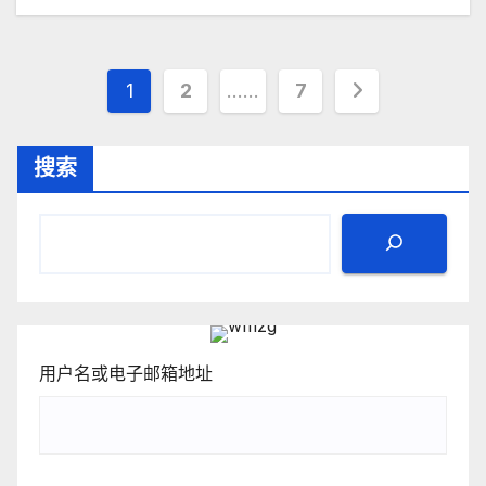
文
1
2
……
7
章
搜索
分
页
用户名或电子邮箱地址