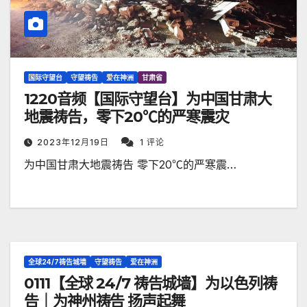
国际守望台
守望祷告
爱在神洲
甘肃省
1220音频【国际守望台】为中国甘肃大
地震祷告，零下20℃的严寒震灾
2023年12月19日
1 评论
为中国甘肃大地震祷告 零下20℃的严寒震…
全球24/7祷告城墙
守望祷告
爱在神洲
0111【全球 24/7 祷告城墙】为以色列祷
告｜为神州祷告 扬声起舞