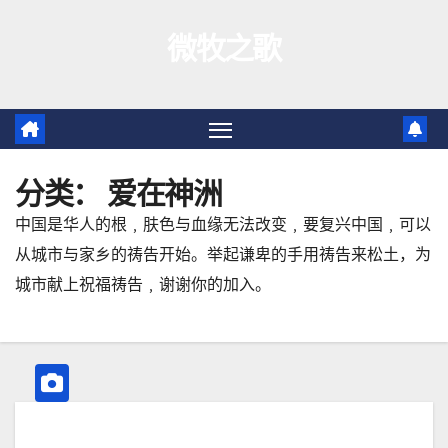
跳
微牧之歌
至
内
容
分类：
爱在神洲
中国是华人的根﹐肤色与血缘无法改变﹐要复兴中国﹐可以
从城市与家乡的祷告开始。举起谦卑的手用祷告来松土，为
城市献上祝福祷告﹐谢谢你的加入。