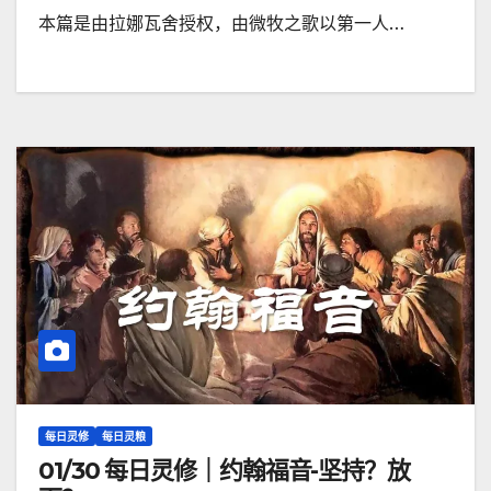
本篇是由拉娜瓦舍授权，由微牧之歌以第一人…
每日灵修
每日灵粮
01/30 每日灵修｜约翰福音-坚持？放