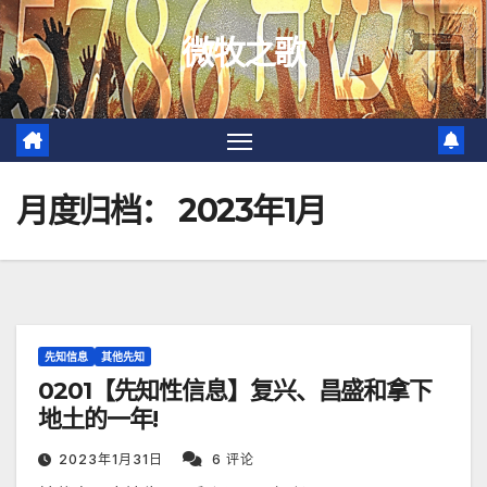
跳
微牧之歌
至
内
容
月度归档：
2023年1月
先知信息
其他先知
0201【先知性信息】复兴、昌盛和拿下
地土的一年!
2023年1月31日
6 评论