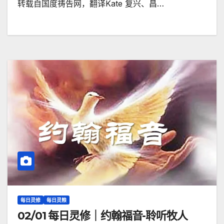
转载自国度祷告网，翻译Kate 复兴、昌…
每日灵修
每日灵粮
02/01 每日灵修｜约翰福音-聆听牧人