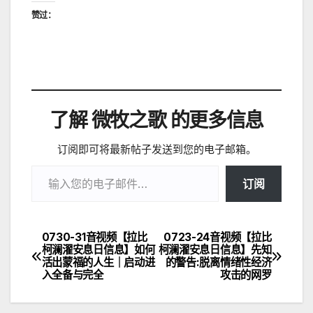
赞过：
了解 微牧之歌 的更多信息
订阅即可将最新帖子发送到您的电子邮箱。
输入您的电子邮件…
订阅
0730-31音视频【拉比
0723-24音视频【拉比
文
柯澜濯安息日信息】如何
柯澜濯安息日信息】先知
活出蒙福的人生｜启动进
的警告:脱离情绪性经济
章
入全备与完全
攻击的网罗
导