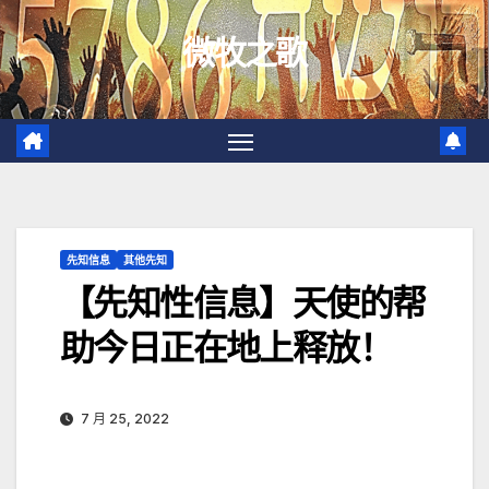
跳
微牧之歌
至
内
容
先知信息
其他先知
【先知性信息】天使的帮
助今日正在地上释放！
7 月 25, 2022