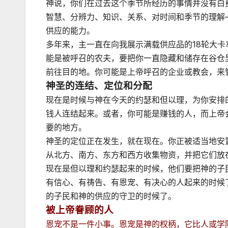
神说，你们在过去这个季节所经历的事情并没有白
智慧、分辨力、知识、关系、对时间和季节的理解
供应的能力。
多年来，主一直在向我展示满载供应品的18轮大
能是被呼召的农夫，要把你一直隐藏和储存在谷仓
前往目的地。你可能是上帝呼召的企业或教会，来
神圣的连结、定位和分配
现在是时候与神在今天的约瑟和但以理，为你安排的
钱人连结起来。或者，你可能是赚钱的人，而上帝
要的地方。
神圣的定位正在发生，就在现在。你正被适当地安
从北方、南方、东方和西方收集物资，并把它们放
现在是但以理和约瑟起来的时候，他们要把神的子
有信心、有祷告、有恩宠、有决心的人起来的时候
的子民和神的供应的守卫的时候了。
被上帝眷顾的人
恩宠不是一件小事。恩宠是神的权柄，它比人或学