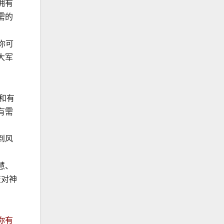
拥有
需的
你可
大军
和有
有需
到风
慧、
变对神
你有