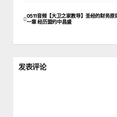
0511音频【大卫之家教导】圣经的财务原
文
一章 经历盟约中昌盛
章
导
航
发表评论