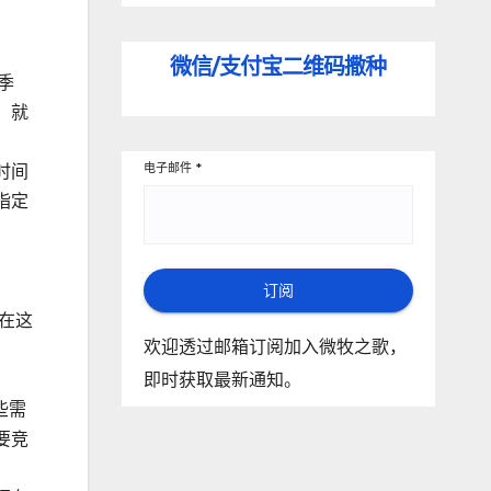
微信/支付宝
二维码撒种
季
，就
时间
电子邮件
*
指定
订阅
在这
欢迎透过邮箱订阅加入微牧之歌，
即时获取最新通知。
些需
要竞