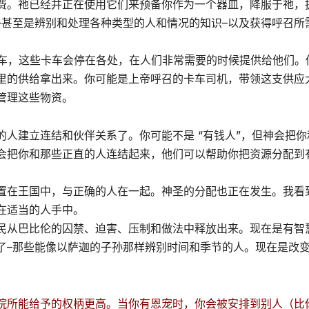
费。祂已经并正在使用它们来预备你作为一个器皿，降服于祂，
–甚至是辨别和处理各种类型的人和情况的知识–以及获得呼召所
卡车，这些卡车会停在各处，在人们非常需要的时候提供给他们。
里的供给拿出来。你可能是上帝呼召的卡车司机，带领这支供应
管理这些物资。
人建立连结和伙伴关系了。你可能不是 “有钱人”，但神会把你
会把你和那些正直的人连结起来，他们可以帮助你把资源分配到
置在王国中，与正确的人在一起。神圣的分配也正在发生。我看
在适当的人手中。
民从巴比伦的囚禁、迫害、压制和做法中释放出来。现在是有智
了–那些能像以萨迦的子孙那样辨别时间和季节的人。现在是改
院所能给予的权柄更高。当你有恩宠时，你会被安排到别人（比