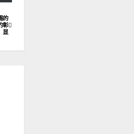
赐的
的彰
显