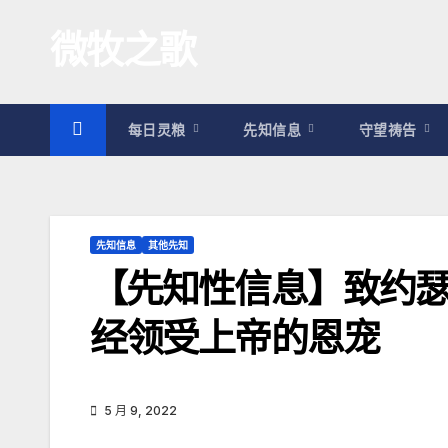
跳
微牧之歌
至
内
容
每日灵粮
先知信息
守望祷告
先知信息
其他先知
【先知性信息】致约
经领受上帝的恩宠
5 月 9, 2022