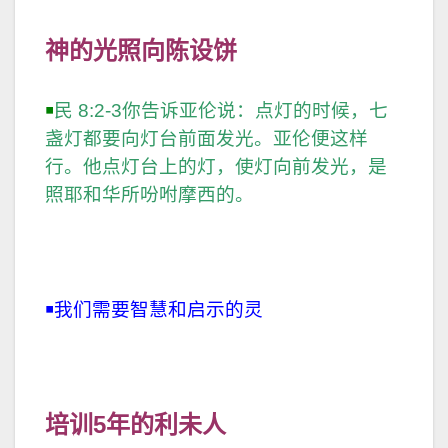
照耶和华所吩咐摩西的。
￭我们需要智慧和启示的灵
培训
5
年的利未人
￭民数记4:3 清楚地指出：「从三十岁直到
五十岁，凡前来任职在会幕里办事的， 全
都计算。」利未人必须到达三十岁，才可
参与会幕的事奉，包括协助祭司搬运 及保
养会幕里的设备及器物。