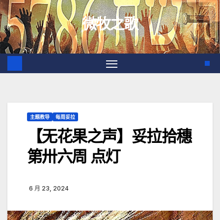
跳
微牧之歌
至
内
容
主题教导
每周妥拉
【无花果之声】妥拉拾穗
第卅六周 点灯
6 月 23, 2024