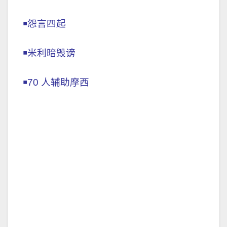
￭怨言四起
￭米利暗毁谤
￭70 人辅助摩西
神的光照向陈设饼
￭
民 8:2-3你告诉亚伦说：点灯的时候，七
盏灯都要向灯台前面发光。亚伦便这样
行。他点灯台上的灯，使灯向前发光，是