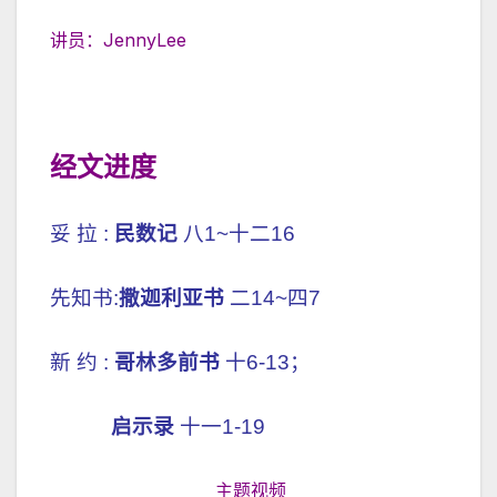
讲员：JennyLee
经文进度
妥 拉 :
民数记
八1~十二16
先知书:
撒迦利亚书
二14~四7
新 约 :
哥林多前书
十6-13；
启示录
十一1-19
主题视频