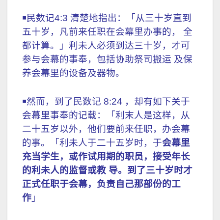
￭然而，到了民数记 8:24 ，却有如下关于
会幕里事奉的记载：「利末人是这样，从
二十五岁以外，他们要前来任职，办会幕
的事。「利未人于二十五岁时，于
会幕里
充当学生，或作试用期的职员，接受年长
的利未人的监督或教 导。到了三十岁时才
正式任职于会幕，负责自己那部份的工
作
」
￭在受训的五年内，年轻的利未人有机会观
察正式任职的利未人工作，得知移动灯
台、陈设饼桌及祭坛的正确方法，亦可学
习会幕中各种器具应置于何处。此外， 尚
有其他杂务，诸如清楚会幕的地面，还有
协助在祭坛上献祭的崇拜者。