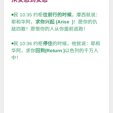
给神，让神做主
从安息到安息
￭
民 10:35 约柜
往前行的时候
，摩西就说：
耶和华阿，
求你兴起
(Arise )
！愿你的仇
敌四散！愿恨你的人从你面前逃跑！
￭
民 10:36 约柜
停住
的时候，他就说：耶和
华阿，求你
回到
(Return )
以色列的千万人
中！