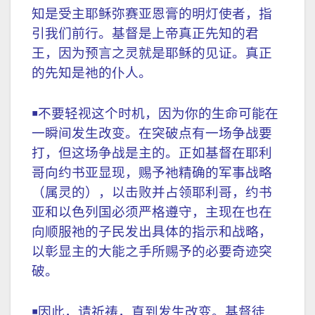
知是受主耶稣弥赛亚恩膏的明灯使者，指
引我们前行。基督是上帝真正先知的君
王，因为预言之灵就是耶稣的见证。真正
的先知是祂的仆人。
￭不要轻视这个时机，因为你的生命可能在
一瞬间发生改变。在突破点有一场争战要
打，但这场争战是主的。正如基督在耶利
哥向约书亚显现，赐予祂精确的军事战略
（属灵的），以击败并占领耶利哥，约书
亚和以色列国必须严格遵守，主现在也在
向顺服祂的子民发出具体的指示和战略，
以彰显主的大能之手所赐予的必要奇迹突
破。
￭因此，请祈祷，直到发生改变。基督徒