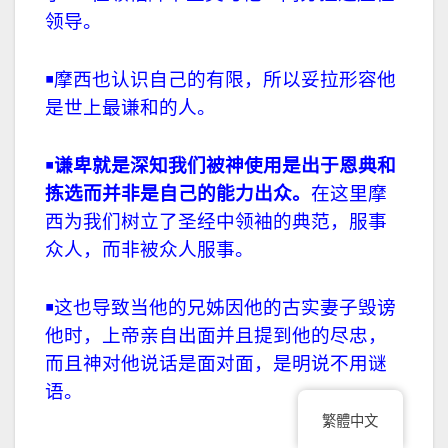
摩西的领导 我们不忘位领袖祷告
￭摩西是孤单的领导人，所以当他甚至求死
时，神并没有责怪他，反而安慰他，兴起
了70 位领袖降下圣灵与他一同分担适应性
领导。
￭摩西也认识自己的有限，所以妥拉形容他
是世上最谦和的人。
￭
谦卑就是深知我们被神使用是出于恩典和
拣选而并非是自己的能力出众。
在这里摩
西为我们树立了圣经中领袖的典范，服事
繁體中文
众人，而非被众人服事。