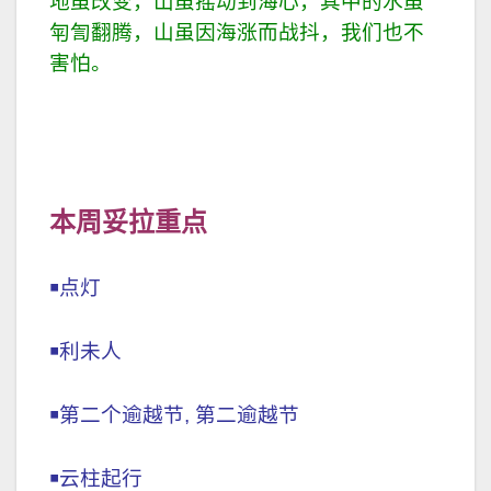
地虽改变，山虽摇动到海心，其中的水虽
匉訇翻腾，山虽因海涨而战抖，我们也不
害怕。
本周妥拉重点
￭点灯
￭利未人
￭第二个逾越节, 第二逾越节
￭云柱起行