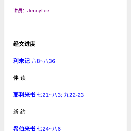
讲员：JennyLee
经文进度
利未记
六8~八36
伴 读
耶利米书
七21~八3; 九22-23
新 约
希伯来书
七24~八6