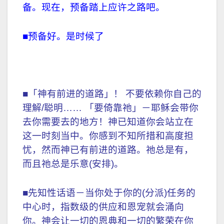
备。现在，预备踏上应许之路吧。
■预备好。是时候了
■「神有前进的道路」！ 不要依赖你自己的
理解/聪明…… 「要倚靠祂」－耶稣会带你
去你需要去的地方！神已知道你会站立在
这一时刻当中。你感到不知所措和高度担
忧，然而神已有前进的道路。祂总是有，
而且祂总是乐意(安排)。
■先知性话语－当你处于你的(分派)任务的
中心时，指数级的供应和恩宠就会涌向
你。神会让一切的恩典和一切的繁荣在你