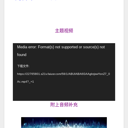
主题视频
视
Media error: Format(s) not supported or source(s) not
频
found
播
下载文件:
放
https://22765801.s21v.faiusr.com/58/1/ABUIABA6GAAglrzjswYonZ7_0
器
Ac.mp4?_=1
附上音频补充