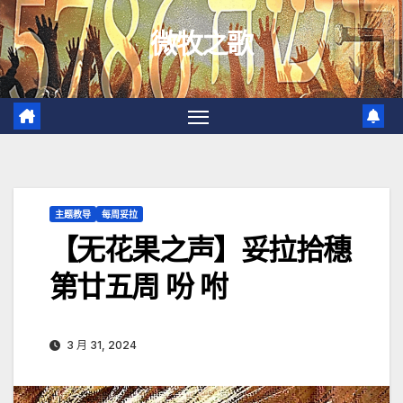
跳
微牧之歌
至
内
容
主题教导
每周妥拉
【无花果之声】妥拉拾穗
第廿五周 吩 咐
3 月 31, 2024