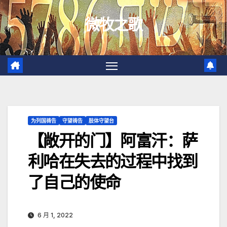
跳
微牧之歌
至
内
容
为列国祷告
守望祷告
肢体守望台
【敞开的门】阿富汗：萨
利哈在失去的过程中找到
了自己的使命
6 月 1, 2022