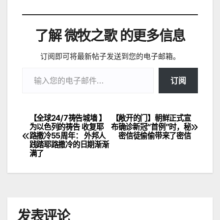
了解 微牧之歌 的更多信息
订阅即可将最新帖子发送到您的电子邮箱。
输入您的电子邮件…
订阅
【全球24/7祷告城墙 】
【敞开的门】朝鲜正式宣
文
为以色列的祷告 收复耶
布确诊新冠“首例”时，秘
路撒冷55周年： 外邦人
密信徒偷偷带来了密信
章
践踏耶路撒冷的日期渐渐
满了
导
航
发表评论