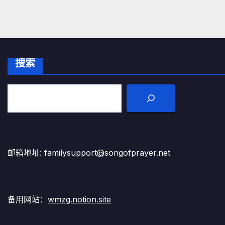
搜索
邮箱地址: familysupport@songofprayer.net
备用网站：
wmzg.notion.site