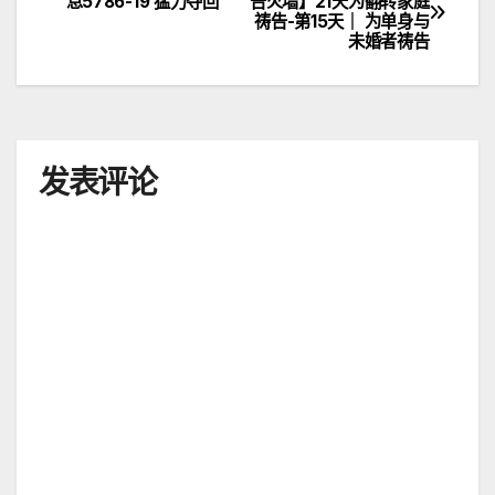
息5786-19 猛力夺回
告火墙】21天为翻转家庭
祷告-第15天｜ 为单身与
章
未婚者祷告
导
航
发表评论