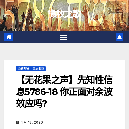
跳
微牧之歌
至
内
容
主题教导
每周妥拉
【无花果之声】先知性信
息5786-18 你正面对余波
效应吗?
1 月 18, 2026