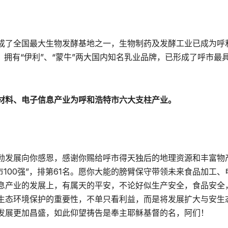
成了全国最大生物发酵基地之一，生物制药及发酵工业已成为呼
，拥有“伊利”、“蒙牛”两大国内知名乳业品牌，已形成了呼市最
材料、电子信息产业为呼和浩特市六大支柱产业。
勃发展向你感恩，感谢你赐给呼市得天独后的地理资源和丰富物
康城市100强”，排第61名。愿你大能的膀臂保守带领未来食品加工、
息产业的发展上，有属天的平安，不论好似生产安全，食品安全
生态环境保护的重要性，不单只看利益，而是将发展扩大与安生
发展更加昌盛，如此仰望祷告是奉主耶稣基督的名，阿们！