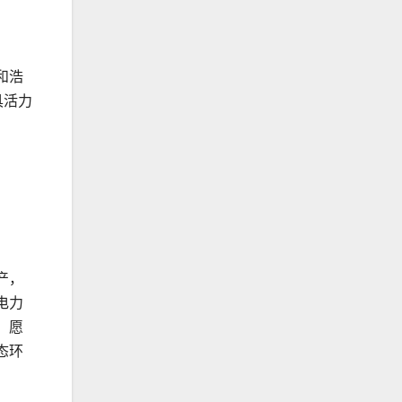
和浩
具活力
产，
电力
，愿
态环