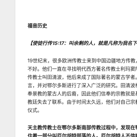
福音历史
【使徒行传
15:17
：叫余剩的人，就是凡称为我名
19世纪末，很多欧洲传教士来到中国边疆地方传
不好。他们一直在寻找明代西方著名传教士利玛窦
传教士叫田清波，他后来成了国际著名的蒙古学者
言，并对鄂尔多斯进行了深入广泛的研究。田清波
奉景教的蒙古人的后裔，因此他们信奉的宗教就是
教廷失去了联系。由于时间太久远，他们对自己宗
仪式。
天主教传教士在鄂尔多斯南部传教过程中，发现在
住着一部分叫厄尔胡特部落的人。厄尔胡特人不信