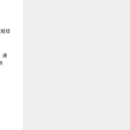
流枢纽
，通
济