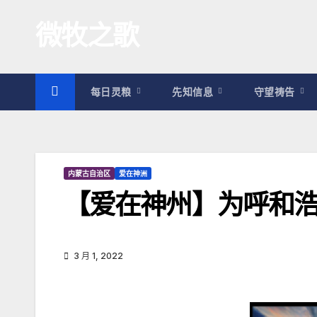
跳
微牧之歌
至
内
容
每日灵粮
先知信息
守望祷告
内蒙古自治区
爱在神洲
【爱在神州】为呼和
3 月 1, 2022