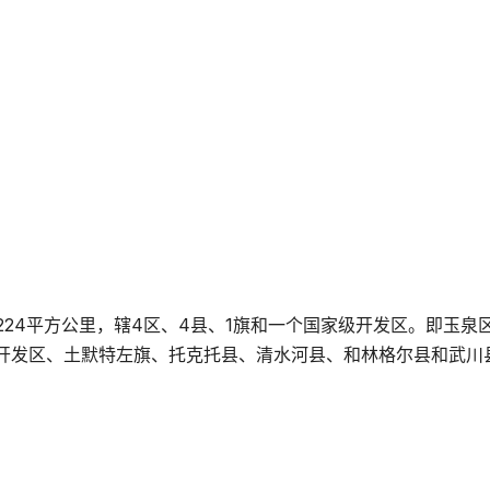
224平方公里，辖4区、4县、1旗和一个国家级开发区。即玉泉
开发区、土默特左旗、托克托县、清水河县、和林格尔县和武川