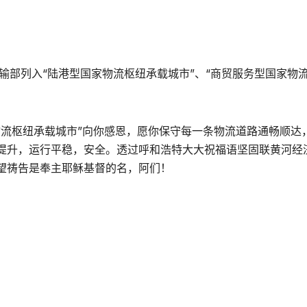
通运输部列入“陆港型国家物流枢纽承载城市”、“商贸服务型国家物
物流枢纽承载城市”向你感恩，愿你保守每一条物流道路通畅顺达
提升，运行平稳，安全。透过呼和浩特大大祝福语坚固联黄河经
望祷告是奉主耶稣基督的名，阿们！