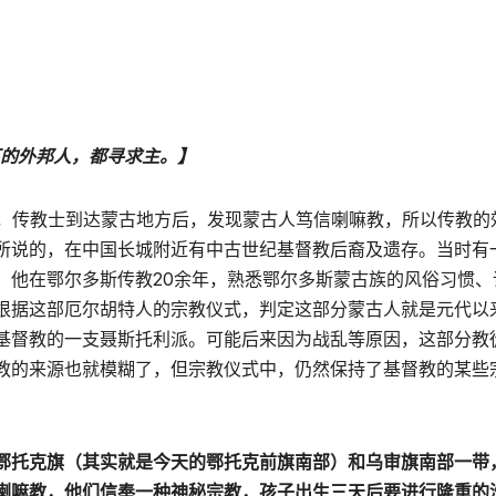
下的外邦人，都寻求主。】
教，传教士到达蒙古地方后，发现蒙古人笃信喇嘛教，所以传教的
所说的，在中国长城附近有中古世纪基督教后裔及遗存。当时有
。他在鄂尔多斯传教20余年，熟悉鄂尔多斯蒙古族的风俗习惯、
根据这部厄尔胡特人的宗教仪式，判定这部分蒙古人就是元代以
基督教的一支聂斯托利派。可能后来因为战乱等原因，这部分教
教的来源也就模糊了，但宗教仪式中，仍然保持了基督教的某些
鄂托克旗（其实就是今天的鄂托克前旗南部）和乌审旗南部一带
喇嘛教，他们信奉一种神秘宗教，孩子出生三天后要进行隆重的