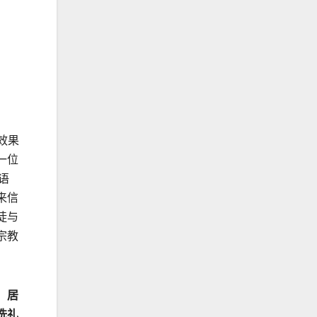
效果
一位
语
来信
徒与
宗教
，居
洗礼