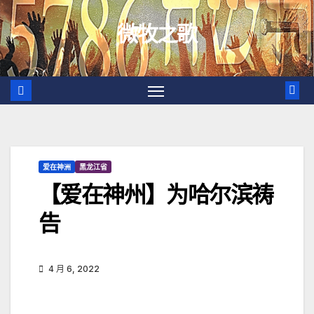
跳
微牧之歌
至
内
容
爱在神洲
黑龙江省
【爱在神州】为哈尔滨祷
告
4 月 6, 2022