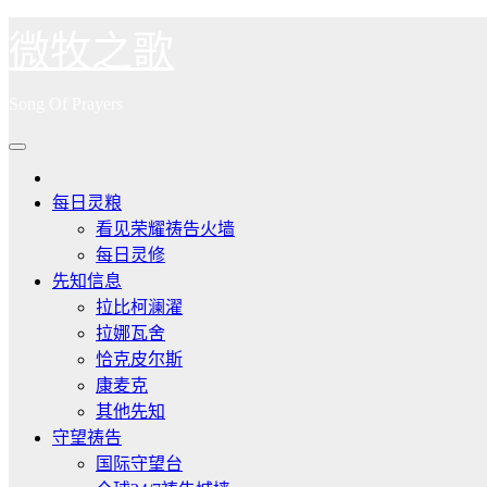
跳
微牧之歌
至
内
Song Of Prayers
容
每日灵粮
看见荣耀祷告火墙
每日灵修
先知信息
拉比柯澜濯
拉娜瓦舍
恰克皮尔斯
康麦克
其他先知
守望祷告
国际守望台