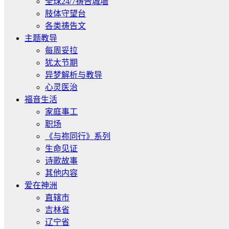
全球24/7祷告城墙
肢体守望台
各类祷告文
主题教导
每周妥拉
犹太节期
异梦解析与教导
心灵医治
福音生活
家庭事工
职场
《与祢同行》系列
生命见证
诗歌故事
其他内容
爱在神洲
直辖市
吉林省
辽宁省