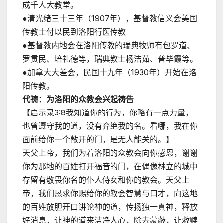
成千人大教堂。
●清光绪三十三年（1907年），基督教信义会美国
传教士付以民到洛阳行医传教
●基督教内地会在洛阳传教的瑞典牧师有包罗道、
罗贯民、培礼德等，瑞典教士杨洁茹、普毕霞等。
●加拿大大差会，民国十九年（1930年）开始在洛
阳传教。
代祷：为洛阳的众教会兴起祷告
【启示录3:8我知道你的行为，你略有一点力量，
也曾遵守我的道，没有弃绝我的名。看哪，我在你
面前给你一个敞开的门，是无人能关的。】
天父上帝，我们为着洛阳的众教会向你感恩，谢谢
你为那地的百姓打开福音的门，在偶像林立的城中
存留有敬畏你名的仆人侍女和你的教会。天父上
帝，我们恳求你赐给你的教会智慧与口才，向这地
的百姓放胆开口讲论神的道，传扬独一真神，释放
好消息，让神的道来洁净人心，除去蒙蔽，让救赎