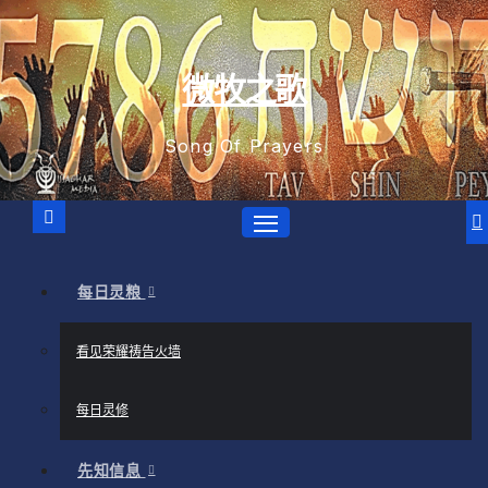
跳
至
内
微牧之歌
容
Song Of Prayers
每日灵粮
看见荣耀祷告火墙
每日灵修
先知信息