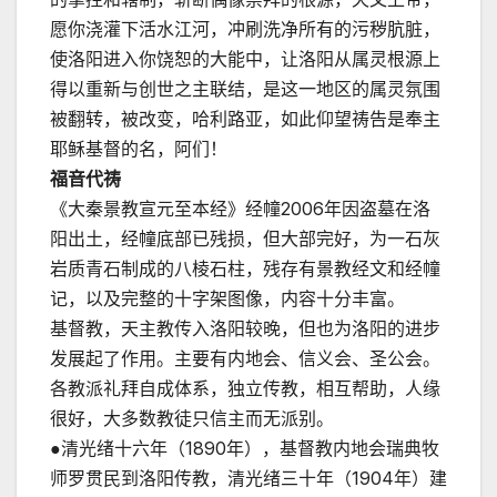
愿你浇灌下活水江河，冲刷洗净所有的污秽肮脏，
使洛阳进入你饶恕的大能中，让洛阳从属灵根源上
得以重新与创世之主联结，是这一地区的属灵氛围
被翻转，被改变，哈利路亚，如此仰望祷告是奉主
耶稣基督的名，阿们！
福音代祷
《大秦景教宣元至本经》经幢2006年因盗墓在洛
阳出土，经幢底部已残损，但大部完好，为一石灰
岩质青石制成的八棱石柱，残存有景教经文和经幢
记，以及完整的十字架图像，内容十分丰富。
基督教，天主教传入洛阳较晚，但也为洛阳的进步
发展起了作用。主要有内地会、信义会、圣公会。
各教派礼拜自成体系，独立传教，相互帮助，人缘
很好，大多数教徒只信主而无派别。
●清光绪十六年（1890年），基督教内地会瑞典牧
师罗贯民到洛阳传教，清光绪三十年（1904年）建