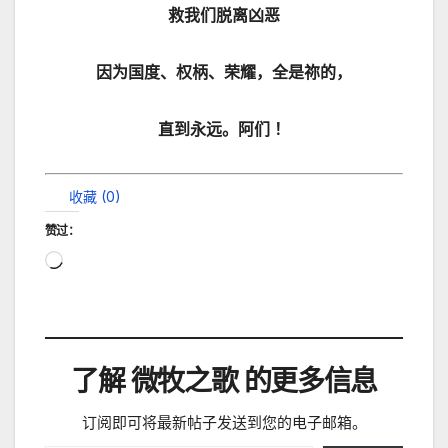
救我们脱离凶恶
因为国度、权柄、荣耀，全是祢的，
直到永远。阿们 ！
收藏 (
0
)
赞过：
正
在
加
载…
了解 微牧之歌 的更多信息
订阅即可将最新帖子发送到您的电子邮箱。
输入您的电子邮件…