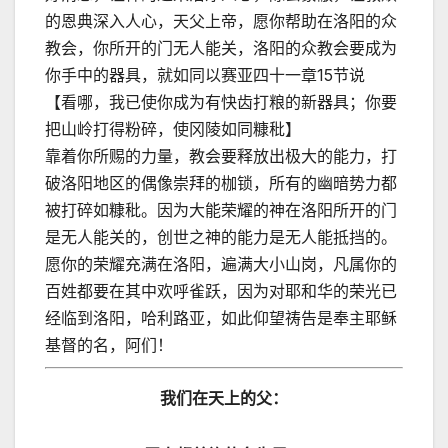
的恩典深入人心，天父上帝，愿你帮助在洛阳的众
教会，你所开的门无人能关，洛阳的众教会要成为
你手中的器具，就如同以赛亚四十一章15节说
【看哪，我已使你成为有快齿打粮的新器具；你要
把山岭打得粉碎，使冈陵如同糠秕】
靠着你所赐的力量，教会要释放出极大的能力，打
破洛阳地区的偶像崇拜的枷锁，所有的幽暗势力都
被打碎如糠秕。因为大能荣耀的神在洛阳所开的门
是无人能关的，创世之神的能力是无人能抵挡的。
愿你的荣耀充满在洛阳，遍满大小山岗，凡属你的
百姓都要在其中欢呼雀跃，因为对耶和华的荣光已
经临到洛阳，哈利路亚，如此仰望祷告是奉主耶稣
基督的名，阿们！
我们在天上的父：