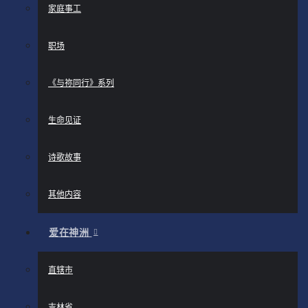
家庭事工
职场
《与祢同行》系列
生命见证
诗歌故事
其他内容
爱在神洲
直辖市
吉林省