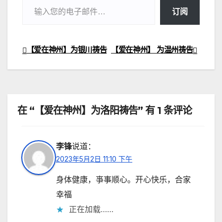
订阅
【爱在神州】为银川祷告
【爱在神州】 为温州祷告
文
章
导
在 “【爱在神州】为洛阳祷告” 有 1 条评论
航
李锋
说道：
2023年5月2日 11:10 下午
身体健康，亊事顺心。开心快乐，合家
幸福
正在加载……