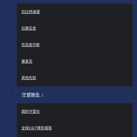
拉比柯澜濯
拉娜瓦舍
恰克皮尔斯
康麦克
其他先知
守望祷告
国际守望台
全球24/7祷告城墙