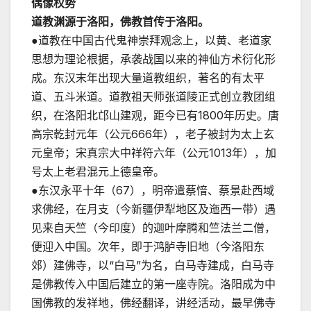
偶像权势
道教渊源于洛阳，佛教首传于洛阳。
●道教在中国古代鬼神崇拜观念上，以黄、老道家
思想为理论根据，承袭战国以来的神仙方术衍化形
成。东汉末年出现大量道教组织，著名的有太平
道、五斗米道。道教祖天师张道陵正式创立教团组
织，在洛阳北邙山建观，距今已有1800年历史。唐
高宗乾封元年（公元666年），老子被封为太上玄
元皇帝；宋真宗大中祥符六年（公元1013年），加
号太上老君混元上德皇帝。
●东汉永平十年（67），明帝遣蔡愔、蔡景赴西域
求佛经，在月支（今新疆伊犁地区及迤西一带）遇
见来自天竺（今印度）的迦叶摩腾和竺法兰二僧，
便迎入中国。次年，即于鸿胪寺旧地（今洛阳东
郊）建佛寺，以“白马”为名，白马寺建成，白马寺
是佛教传入中国后建立的第一座寺院。洛阳成为中
国佛教的发祥地，佛经翻译，讲经活动，最早佛寺