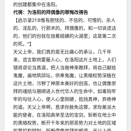
的创建都集中在洛阳。
代祷：为洛阳的拜偶像的罪悔改祷告
【启示录21:8惟有胆怯的、不信的、可憎的、杀人
的、淫乱的、行邪术的、拜偶像的，和一切说谎话
的，他们的份就在烧着硫磺的火湖里；这是第二次
的死。”】
天父上帝，我们真的是无比痛心的承认，几千年
来，谎言欺哄蒙蔽人心，在洛阳这片土地上，人们
错将谬论当真道，把人当做神来跪拜，将自己献给
鬼魔，遍地筑邱坛，供奉鬼魔，让黑暗权势深植在
这片土地，污秽了神原本美好的创造，也让偶像崇
拜的魂结与捆绑进入世代华人的生命中，如毒钩牢
牢的勾住人心，使人心里刚硬，抵挡真神，弃绝神
的道。天父上帝啊，恳求你赦免这罪，求你差派大
能的使者，在洛阳高举圣洁的宝剑，斩断在地土中
的黑暗权势，断开千年来的邪恶势力对土地的区域
的掌控和辖制，斩断偶像崇拜的根源，天父上帝，