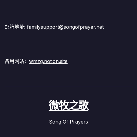
邮箱地址: familysupport@songofprayer.net
备用网站：
wmzg.notion.site
微牧之歌
Song Of Prayers