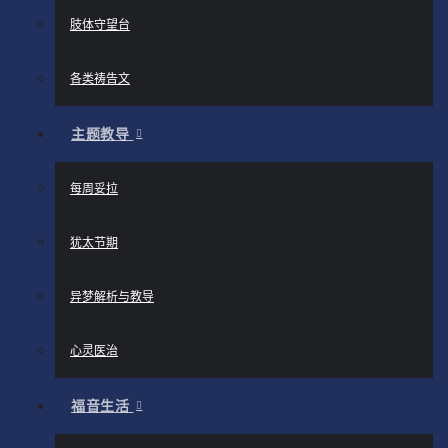
肢体守望台
各类祷告文
主题教导
每周妥拉
犹太节期
异梦解析与教导
心灵医治
福音生活