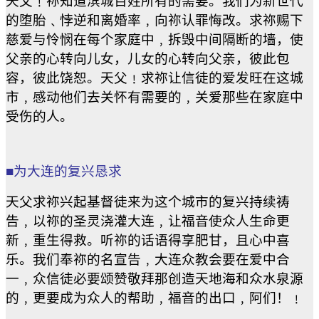
天父﹗祢知道滨城百姓所有的需要。我们为新世代
的堕胎﹑悖逆和离婚率﹐向祢认罪悔改。求祢赐下
慈爱与怜悯在每个家庭中﹐拆毁中间隔断的墙，使
父亲的心转向儿女，儿女的心转向父亲，彼此包
容，彼此饶恕。天父﹗求祢让信徒的爱发旺在这城
市﹐感动他们去关怀有需要的﹐关爱那些在家庭中
受伤的人。
■为大连的复兴恳求
天父求祢兴起基督徒来为这个城市的复兴持续祷
告﹐以祢的圣灵浇灌大连﹐让福音使众人生命更
新﹐重生得救。听祢的话语得享肥甘，且心中喜
乐。我们奉祢的名宣告﹐大连众教会要在爱中合
一﹐众信徒必要颂赞敬拜那创造天地海和众水泉源
的﹐更要成为众人的帮助﹐福音的出口﹐阿们！﹗