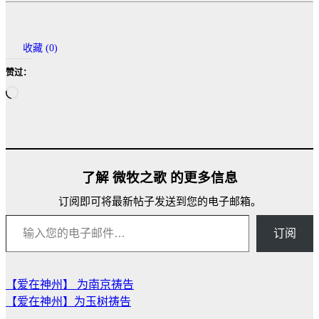
收藏 (
0
)
赞过：
正
在
加
载…
了解 微牧之歌 的更多信息
订阅即可将最新帖子发送到您的电子邮箱。
输入您的电子邮件…
订阅
【爱在神州】 为南京祷告
文
【爱在神州】为玉树祷告
章