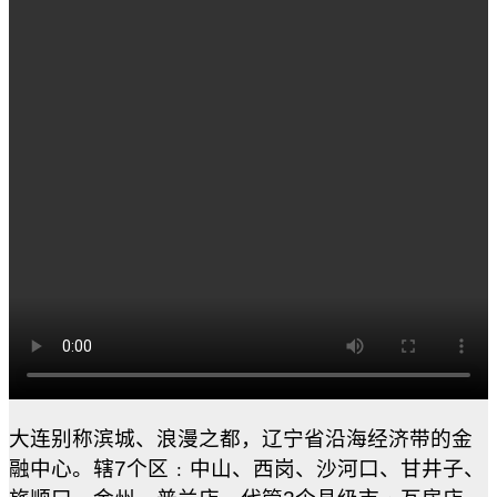
大连别称滨城、浪漫之都，辽宁省沿海经济带的金
融中心。辖7个区﹕中山、西岗、沙河口、甘井子、