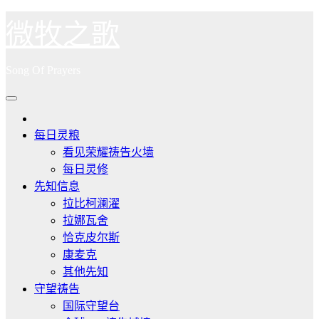
跳
微牧之歌
至
内
Song Of Prayers
容
每日灵粮
看见荣耀祷告火墙
每日灵修
先知信息
拉比柯澜濯
拉娜瓦舍
恰克皮尔斯
康麦克
其他先知
守望祷告
国际守望台