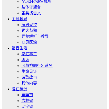
全球24/7祷告城墙
肢体守望台
各类祷告文
主题教导
每周妥拉
犹太节期
异梦解析与教导
心灵医治
福音生活
家庭事工
职场
《与祢同行》系列
生命见证
诗歌故事
其他内容
爱在神洲
直辖市
吉林省
辽宁省