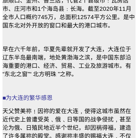
旅顺口、金州、普兰店，代管2个县级市﹕瓦房店
市、庄河市和1个海岛县﹕长海。截至2020年11月
全市人口概约745万，总面积12574平方公里。是中
国东北对外开放的窗口和最大的港口城市。
早在六千年前，华夏先辈就开发了大连，大连位于
辽东半岛最南端，地处黄渤海之滨，是中国东部沿
海重要的港口、经济、贸易、工业及旅游城市。有
“东北之窗”“ 北方明珠 ”之称。
■为大连的繁华感恩
天父赞美祢﹗因祢的爱在大连﹐使得这城市虽然在
近代史上曾遭受英﹑俄﹑日等国的战争侵扰﹐甚至
沦为俄、日殖民地近半个世纪，却因祸得福，建造
了许多属祢的殿堂。感谢祢丰盛的赐福大连﹐不仅