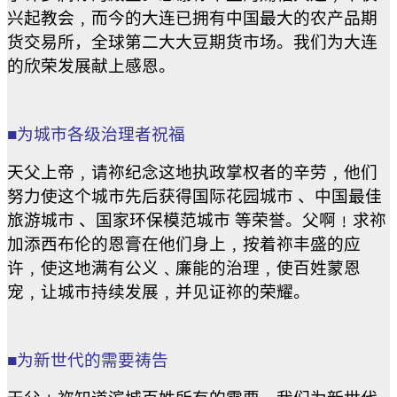
兴起教会﹐而今的大连已拥有中国最大的农产品期
货交易所，全球第二大大豆期货市场。我们为大连
的欣荣发展献上感恩。
■为城市各级治理者祝福
天父上帝﹐请祢纪念这地执政掌权者的辛劳﹐他们
努力使这个城市先后获得国际花园城市 、中国最佳
旅游城市 、国家环保模范城市 等荣誉。父啊﹗求祢
加添西布伦的恩膏在他们身上﹐按着祢丰盛的应
许﹐使这地满有公义﹑廉能的治理﹐使百姓蒙恩
宠﹐让城市持续发展﹐并见证祢的荣耀。
■为新世代的需要祷告