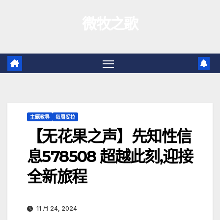
跳
微牧之歌
至
内
容
主题教导
每周妥拉
【无花果之声】先知性信
息578508 超越此刻,迎接
全新旅程
11 月 24, 2024