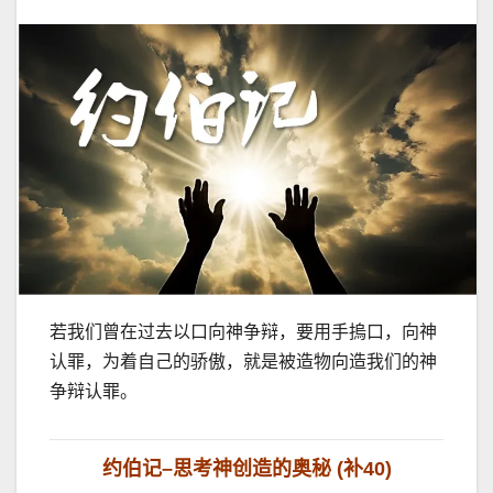
若我们曾在过去以口向神争辩，要用手摀口，向神
认罪，为着自己的骄傲，就是被造物向造我们的神
争辩认罪。
约伯记
–
思考神创造的奥秘
(
补
40)