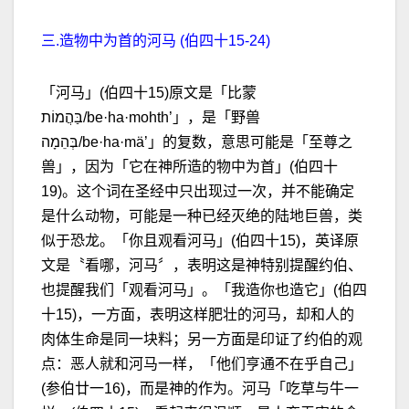
三.造物中为首的河马 (伯四十15-24)
「河马」(伯四十15)原文是「比蒙
בַּהֲמוֹת/be·ha·mohth’」，是「野兽
בְּהֵמָה/be·ha·mä’」的复数，意思可能是「至尊之
兽」，因为「它在神所造的物中为首」(伯四十
19)。这个词在圣经中只出现过一次，并不能确定
是什么动物，可能是一种已经灭绝的陆地巨兽，类
似于恐龙。「你且观看河马」(伯四十15)，英译原
文是〝看哪，河马〞，表明这是神特别提醒约伯、
也提醒我们「观看河马」。「我造你也造它」(伯四
十15)，一方面，表明这样肥壮的河马，却和人的
肉体生命是同一块料；另一方面是印证了约伯的观
点：恶人就和河马一样，「他们亨通不在乎自己」
(参伯廿一16)，而是神的作为。河马「吃草与牛一