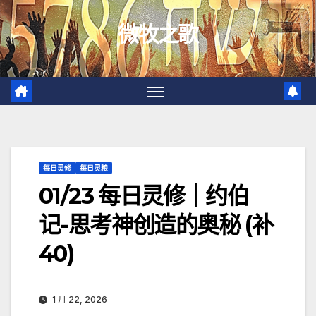
跳
微牧之歌
至
内
容
每日灵修
每日灵粮
01/23 每日灵修｜约伯
记-思考神创造的奥秘 (补
40)
1 月 22, 2026