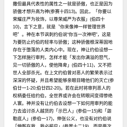
撒但最具代表性的属性之一就是骄傲，也正是因为
骄傲才想升高为神(参赛十四13)。因此，「你要以
荣耀庄严为妆饰，以尊荣威严为衣服」(伯四十
10)，言下之意，就是〝你来像神一样管理世界
吧〞。神在本节讽刺约伯说“你当一次神吧”，这是
为要防止约伯的轻率与骄傲；这种骄傲根深蒂固地
存在于堕落的人类内心中。现在，神让约伯设想一
下怎样施行审判，怎样才能「发出你满溢的怒气，
见一切骄傲的人，使他降卑」(伯四十11)，又不把
世人全部杀光。在上文约伯曾对恶人的繁荣表示过
深深的怀疑，并且希望能够亲眼目睹他们的灭亡(参
伯廿一1-20;伯廿四2-20)。若在此时将审判恶人的
权柄委任给约伯，全世界或许会在转眼间变得惨绝
人寰。神并没有让约伯去设想一下如何用审判的能
力去追讨杀人越货的「示巴人」(参伯一15)和「迦
勒底人」(参伯一17)，伸张公义，也没有对约伯说
「伸冤在我，我必报应」(参罗十二19)，而是两次