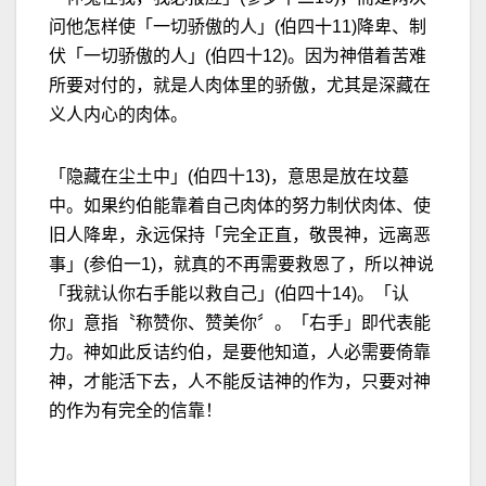
问他怎样使「一切骄傲的人」(伯四十11)降卑、制
伏「一切骄傲的人」(伯四十12)。因为神借着苦难
所要对付的，就是人肉体里的骄傲，尤其是深藏在
义人内心的肉体。
「隐藏在尘土中」(伯四十13)，意思是放在坟墓
中。如果约伯能靠着自己肉体的努力制伏肉体、使
旧人降卑，永远保持「完全正直，敬畏神，远离恶
事」(参伯一1)，就真的不再需要救恩了，所以神说
「我就认你右手能以救自己」(伯四十14)。「认
你」意指〝称赞你、赞美你〞。「右手」即代表能
力。神如此反诘约伯，是要他知道，人必需要倚靠
神，才能活下去，人不能反诘神的作为，只要对神
的作为有完全的信靠！