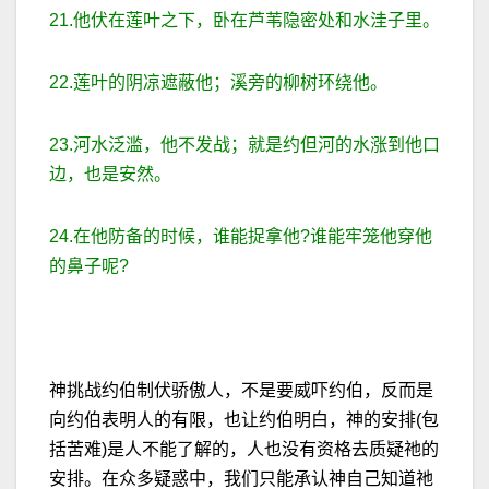
21.他伏在莲叶之下，卧在芦苇隐密处和水洼子里。
22.莲叶的阴凉遮蔽他；溪旁的柳树环绕他。
23.河水泛滥，他不发战；就是约但河的水涨到他口
边，也是安然。
24.在他防备的时候，谁能捉拿他?谁能牢笼他穿他
的鼻子呢?
神挑战约伯制伏骄傲人，不是要威吓约伯，反而是
向约伯表明人的有限，也让约伯明白，神的安排(包
括苦难)是人不能了解的，人也没有资格去质疑祂的
安排。在众多疑惑中，我们只能承认神自己知道祂