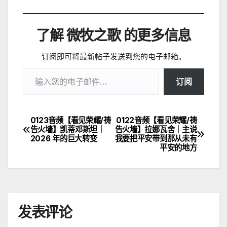
了解 微牧之歌 的更多信息
订阅即可将最新帖子发送到您的电子邮箱。
输入您的电子邮件…
订阅
0123音频【看见荣耀/祷
0122音频【看见荣耀/祷
文
告火墙】凯蒂邓斯坦｜
告火墙】拉娜瓦舍｜主说
2026 年的巨大转变
我要把平安带到那从未有
章
平安的地方
导
航
发表评论