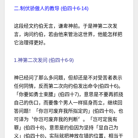
二.制伏骄傲人的教导 (伯四十6-14)
这段经文约伯无言，谦卑神前。于是神第二次发
言，询问约伯，若由他来管治这世界，他能怎样把
它治理得更好。
1.神第二次发问 (伯四十6-9)
神已经问了那么多问题，但却还是不对受苦者表示
任何同情，反而第二次向约伯发出命令(伯四十6)。
「你要如勇士束腰」(伯四十7)，意思是不要再抓挠
自己的伤口，而要像个男人一样挺身而立，继续回
答问题！「你岂可废弃我所拟定的」(伯四十8)，也
可译为〝你岂可废弃我的判断〞。「岂可定我有
罪」(伯四十8)，意思是约伯因为坚持「显自己为
义」(伯四十8)，实际就把神放在错的位置，相当于