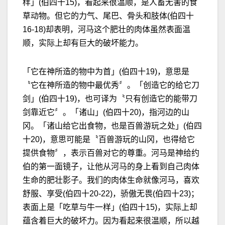
样」(伯四十15)，看起来很温顺，是人畜无害的食
草动物。但它的力气、尾巴、骨头和肢体(伯四十
16-18)却表明，河马这个肥壮的肉体虽然表面温
顺，实际上却有巨大的破坏能力。
「它在神所造的物中为首」(伯四十19)，意思是
〝它在神所造的物中最优秀〞。
「创造它的给它刀
剑」(伯四十19)，也可译为〝只有创造它的能带刀
剑靠近它〞。「诸山」(伯四十20)，指河边的山
冈。「诸山给它出食物，也是百兽游玩之处」(伯四
十20)，意思可能是〝百兽游玩的山冈，也得给它
提供食物〞，表示百兽对它的尊重。河马是神给约
伯的第一面镜子，让他从河马的身上看到自己肉体
生命的肥壮影子。我们的肉体生命就像河马，喜欢
舒服、享受(伯四十20-22)，骄傲无畏(伯四十23)；
表面上是「吃草与牛一样」(伯四十15)，实际上却
蕴含着巨大的破坏力。因为看起来很温顺，所以越