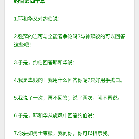
约伯记
四十章
1.耶和华又对约伯说：
2.强辩的岂可与全能者争论吗?与神辩驳的可以回答
这些吧！
3.于是，约伯回答耶和华说：
4.我是卑贱的！我用什么回答你呢?只好用手摀口。
5.我说了一次，再不回答；说了两次，就不再说。
6.于是，耶和华从旋风中回答约伯说：
7.你要如勇士束腰；我问你，你可以指示我。