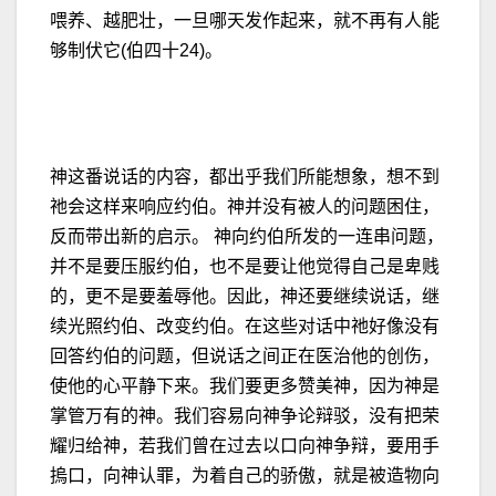
喂养、越肥壮，一旦哪天发作起来，就不再有人能
够制伏它(伯四十24)。
神这番说话的内容，都出乎我们所能想象，想不到
祂会这样来响应约伯。神并没有被人的问题困住，
反而带出新的启示。 神向约伯所发的一连串问题，
并不是要压服约伯，也不是要让他觉得自己是卑贱
的，更不是要羞辱他。因此，神还要继续说话，继
续光照约伯、改变约伯。在这些对话中祂好像没有
回答约伯的问题，但说话之间正在医治他的创伤，
使他的心平静下来。我们要更多赞美神，因为神是
掌管万有的神。我们容易向神争论辩驳，没有把荣
耀归给神，若我们曾在过去以口向神争辩，要用手
摀口，向神认罪，为着自己的骄傲，就是被造物向