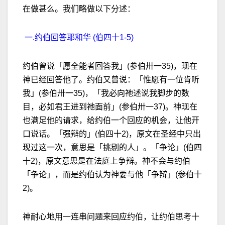
在做甚么。我们略做以下分述：
一.约伯回答耶和华 (伯四十1-5)
约伯曾说「愿全能者回答我」(参伯卅一35)，现在
神已经回答他了。约伯又曾说：「惟愿有一位肯听
我」(参伯卅一35)，「我必向祂述说我脚步的数
目，必如君王进到祂面前」(参伯卅一37)。神现在
也满足他的请求，给约伯一个回应的机会，让他开
口说话。「强辩的」(伯四十2)，原文在圣经中只出
现过这一次，意思是「挑剔的人」。「争论」(伯四
十2)，原文意思是在法庭上争辩。神不会与约伯
「争论」，而是约伯认为神要与他「争辩」(参伯十
2)。
神耐心地用一连串问题来回应约伯，让约伯思考十