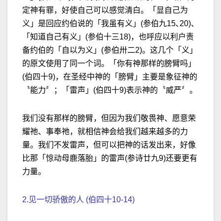
定神有罪，好使自己可以感觉清白。「显自己为
义」是回应约伯说的「我虽有义」(参伯九15､20)、
「知道自己有义」(参伯十三18)，也呼应以利户责
备约伯的「自以为义」(参伯卅二2)。这几个「义」
的原文使用了同一个词。「你有神那样的膀臂吗」
(伯四十9)，在圣经中神的「膀臂」主要是象征神的
〝能力〞；「雷声」(伯四十9)表示神的〝威严〞。
我们没有那样的膀臂，但因为我们敬畏神、愿意荣
耀祂、事奉祂，就相信神会给我们越来越多的力
量。我们不发雷声，但可以把神的话发出来，好像
比那「惊动母鹿落胎」的雷声(参诗廿九9)还要更有
力量。
2.见一切骄傲的人 (伯四十10-14)