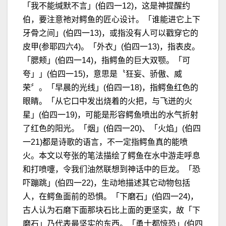
「我不能缄默不言」(伯四一12)，这是神提醒约
伯，要注意祂对鳄鱼的匠心设计。「谁能进它上下
牙骨之间」(伯四一13)，或指没有人可以戳穿它的
皮甲(参耶四六4)。「外衣」(伯四一13)，指表皮。
「腮颊」(伯四一14)，指鳄鱼的巨大双颚。「可
夸」」(伯四一15)，意思是〝狂妄、骄傲、威
荣〞。「早晨的光线」(伯四一18)，指鳄鱼红色的
眼睛。「从它口中发出烧着的火把，与飞迸的火
星」(伯四一19)，可能是形容鳄鱼喷出的水气折射
了红色的阳光。「烟」(伯四一20)、「火焰」(伯四
一21)都是诗歌的语言，不一定指鳄鱼真的能喷
火。本文以夸张的笔法描绘了鳄鱼在水中游走呼息
和打喷嚏，令我们油然联想到神话中的巨龙。「恐
吓蹦跳」(伯四一22)，生动地描述其它动物包括
人，在鳄鱼面前的恐惧。「下磨石」(伯四一24)，
古人认为石磨下面那块石比上面的更坚实，故「下
磨石」乃代表最坚实的东西。「勇士都惊恐」(伯四