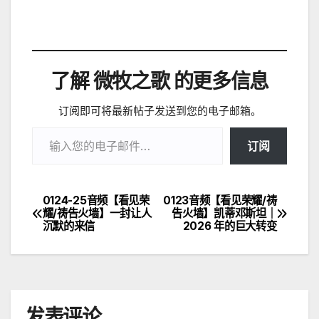
了解 微牧之歌 的更多信息
订阅即可将最新帖子发送到您的电子邮箱。
输入您的电子邮件…
订阅
0124-25音频【看见荣
0123音频【看见荣耀/祷
文
耀/祷告火墙】一封让人
告火墙】凯蒂邓斯坦｜
沉默的来信
2026 年的巨大转变
章
导
航
发表评论