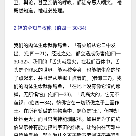
卫、舆论，甚至亲情的呼唤，都徒令恶人嘲笑。 祂
既然知道，祂就必处理。
2.神的全知与权能（伯四一 30-34)
我们的肉体生命就像鳄鱼，「有火焰从它口中发
出」(伯四一21)，经过之处，都会造成伤害(伯四一
30-32)。我们的「舌头就是火，在我们百体中，舌
头是个罪恶的世界，能污秽全身，也能把生命的轮
子点起来，并且是从地狱里点着的」(参雅三7)。我
们的肉体生命就像鳄鱼，「在地上没有像它造的那
样，无所惧怕」(伯四一33)，「凡高大的，它无不
藐视」(伯四一34)，彷佛它在一切骄傲之子上面作
王。在所有骄傲的生物当中，鳄鱼是“王”，但神却
比牠更大；而且只有神能驯服牠。如果是为了向约
伯显示神有能力控制宇宙的混乱，让约伯在苦难中
只管信靠神，那么为什么不干脆不要创造带来混乱