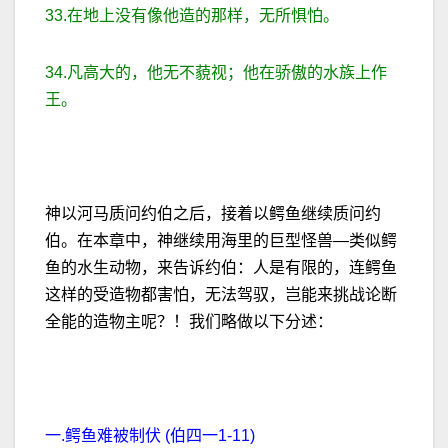
33.在地上没有像他造的那样，无所惧怕。
34.凡高大的，他无不藐视；他在骄傲的水族上作
王。
神以河马质问约伯之后，接着以鳄鱼继续质问约
伯。在本章中，神继续用海里的巨型怪兽—类似鳄
鱼的水生动物，来告诉约伯：人是有限的，连鳄鱼
这样的受造物都害怕，无法驾驭，岂能来挑战论断
全能的造物主呢？！我们略做以下分述：
一.鳄鱼难被制伏 (伯四一1-11)