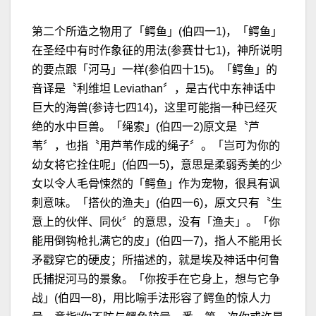
第二个所造之物用了「鳄鱼」(伯四一1)，「鳄鱼」
在圣经中有时作象征的用法(参赛廿七1)，神所说明
的要点跟「河马」一样(参伯四十15)。「鳄鱼」的
音译是〝利维坦 Leviathan〞，是古代中东神话中
巨大的海兽(参诗七四14)，这里可能指一种已经灭
绝的水中巨兽。「绳索」(伯四一2)原文是〝芦
苇〞，也指〝用芦苇作成的绳子〞。「岂可为你的
幼女将它拴住呢」(伯四一5)，意思是柔弱秀美的少
女以令人毛骨悚然的「鳄鱼」作为宠物，很具有讽
刺意味。「搭伙的渔夫」(伯四一6)，原文只有〝生
意上的伙伴、同伙〞的意思，没有「渔夫」。「你
能用倒钩枪扎满它的皮」(伯四一7)，指人不能用长
矛戳穿它的硬皮；所描述的，就是埃及神话中何鲁
氏捕捉河马的景象。「你按手在它身上，想与它争
战」(伯四一8)，用比喻手法形容了鳄鱼的惊人力