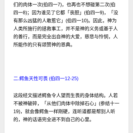
们的肉体一次(伯四一7)，也再也不想碰第二次(伯
四一8)；因为谁见了它都「丧胆」(伯四一9)，「没
有那么凶猛的人敢惹它」(伯四一10)。因此，神为
人类所施行的拯救事工，并不是神的义务或基于人
的善行，而是完全出自神的大爱，慈悲与怜悯，人
所能作的只有颂赞神的恩典。
二.鳄鱼天性可畏 (伯四一12-25)
这段经文描述鳄鱼令人望而生畏的身体结构。人若
不被神破碎，「从他们肉体中除掉石心」(参结十一
19)，就会像鳄鱼一样刚硬，连听道都是帮别人听
的，神的话语完全进不到自己的心里。