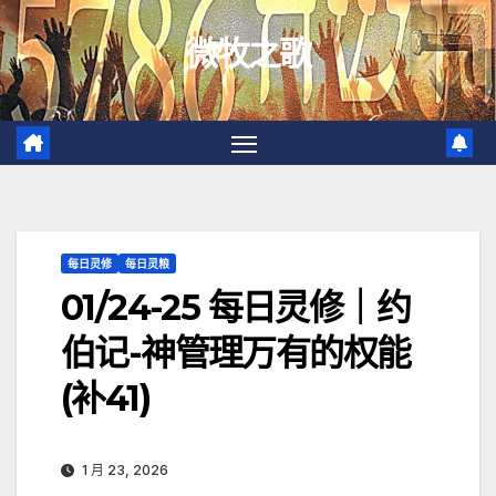
跳
微牧之歌
至
内
容
每日灵修
每日灵粮
01/24-25 每日灵修｜约
伯记-神管理万有的权能
(补41)
1 月 23, 2026