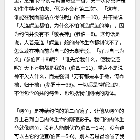
量，意指“你不防与鳄鱼较量一番。第一次你或许是
初生牛犊不怕虎，但决不会有第二次”。 「这样，
谁能在我面前站立得住呢」(伯四一10)，并不是说
「人连鳄鱼都怕，为什么不怕创造鳄鱼的神」，因
为约伯并没有不「敬畏神」(参伯一8)。这句话是
说，人若是连「鳄鱼」般的肉体生命都制伏不了，
怎么敢在神面前为自己的无辜辩驳、「好显自己为
义」(参伯四十8)呢？「谁先给我什么，使我偿还
呢？天下万物都是我的」(伯四一11)，重点不是说
神不欠人什么，而是强调「万有都是本于祂，倚靠
祂，归于祂」(参罗十一36)。一切都是神所造的，
不但包含凶猛的鳄鱼，也包括我们刚硬的肉体。
「鳄鱼」是神给约伯的第二面镜子，让他从鳄鱼的
身上看到自己肉体生命的刚硬影子。我们的肉体生
命就像鳄鱼，没有人能制伏它(伯四一1-4)，没有谁
可以占它的便宜(伯四一5-6)。别人若是冒险碰了我