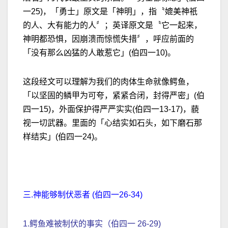
一25)，「勇士」原文是「神明」，指〝媲美神祇
的人、大有能力的人〞；英译原文是〝它一起来，
神明都恐惧，因崩溃而惊慌失措〞，呼应前面的
「没有那么凶猛的人敢惹它」(伯四一10)。
这段经文可以理解为我们的肉体生命就像鳄鱼，
「以坚固的鳞甲为可夸，紧紧合闭，封得严密」(伯
四一15)，外面保护得严严实实(伯四一13-17)，藐
视一切武器。里面的「心结实如石头，如下磨石那
样结实」(伯四一24)。
三.神能够制伏恶者 (伯四一26-34)
1.鳄鱼难被制伏的事实（伯四一 26-29)