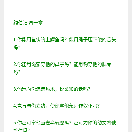
约伯记
四一章
1.你能用鱼钩钓上鳄鱼吗？能用绳子压下他的舌头
吗？
2.你能用绳索穿他的鼻子吗？能用钩穿他的腮骨
吗？
3.他岂向你连连恳求，说柔和的话吗？
4.岂肯与你立约，使你拿他永远作奴仆吗？
5.你岂可拿他当雀鸟玩耍吗？岂可为你的幼女将他
拴住吗？