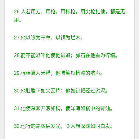
26.人若用刀，用枪，用标枪，用尖枪扎他，都是无
用。
27.他以铁为干草，以铜为烂木。
28.箭不能恐吓他使他逃避；弹石在他看为碎稓。
29.棍棒算为禾稓；他嗤笑短枪飕的响声。
30.他肚腹下如尖瓦片；他如钉耙经过淤泥。
31.他使深渊开滚如锅，使洋海如锅中的膏油。
32.他行的路随后发光，令人想深渊如同白发。