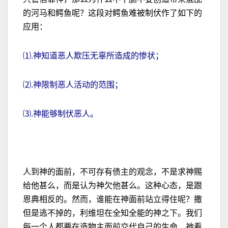
的河马和鳄鱼呢？这段对鳄鱼难被制伏作了如下的
应用：
⑴.神知道恶人欺压无辜所造成的惨状；
⑵.神限制恶人活动的范围；
⑶.神能够制伏恶人。
人到神的面前，不可存有债主的观念，不是求神赐
给他甚么，而是认为神欠他甚么。这种心态，是跟
恩典相反的。然而，谁能在神面前站立得住呢？撒
但是逃不掉的，利维坦在全知全能的神之下。我们
每一个人都要在造物主面前交代自己的生命，祂看