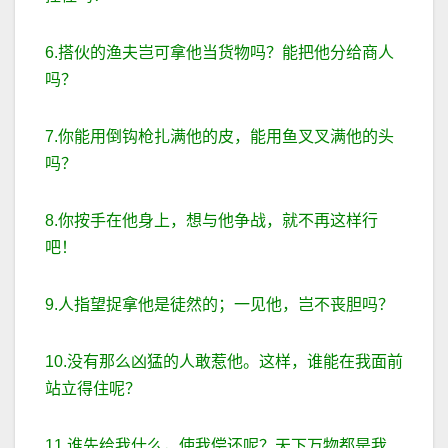
6.搭伙的渔夫岂可拿他当货物吗？能把他分给商人
吗？
7.你能用倒钩枪扎满他的皮，能用鱼叉叉满他的头
吗？
8.你按手在他身上，想与他争战，就不再这样行
吧！
9.人指望捉拿他是徒然的；一见他，岂不丧胆吗？
10.没有那么凶猛的人敢惹他。这样，谁能在我面前
站立得住呢？
11.谁先给我什么，使我偿还呢？天下万物都是我