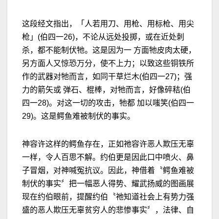
这段经文指出，「人若用刀、用枪、用标枪、用尖
枪」(伯四一26)，不论从远处投掷，或在近处刺
杀，都不能制伏牠。这是因为一 方面牠皮肉太硬，
另方面人又惊恐万分，使不上力；以致这些铜铁所
作的武器对牠而言，如同干草烂木(伯四一27)；强
力的箭矢或 弹石、棍棒，对牠而言，好像碎秸(伯
四一28)。对这一切的攻击，牠都 加以嗤笑(伯四一
29)。这是鳄鱼难被制伏的事实。
神容许这样的鳄鱼存在，正如祂容许恶人欺压无辜
一样，令人百思不解。约伯更是因此口中喷火、鼻
子冒烟，对神喊冤抗议。因此，神借着〝鳄鱼难被
制伏的事实〞把一幅恶人得势、耀武扬威的图画展
现在约伯眼前，提醒约伯〝祂知道社会上有势力强
盛的恶人欺压无辜贫穷人的悲惨事实〞，法律、自