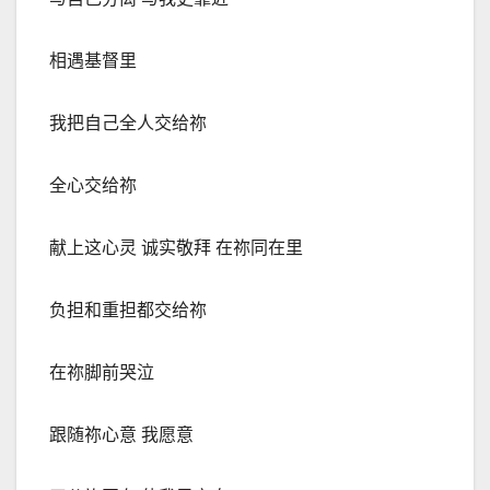
相遇基督里
我把自己全人交给祢
全心交给祢
献上这心灵 诚实敬拜 在祢同在里
负担和重担都交给祢
在祢脚前哭泣
跟随祢心意 我愿意