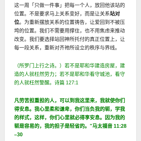
这一周「只做一件事」把每一个人，放回他该站的
位置。不是要求马上关系变好，而是让关系
站对
位
。为重新摆放关系的位置祷告，让爱回到不被压
垮的位置。我们不需要用撑住，也不用焦虑来推动
改变。我们要选择站回神所托付的真正位置上，让
每一段关系，重新对齐祂所设立的秩序与界线。
（所罗门上行之诗。）若不是耶和华建造房屋，建
造的人就枉然劳力；若不是耶和华看守城池，看守
的人就枉然警醒。诗篇
127:1
凡劳苦担重担的人，可以到我这里来，我就使你们
得安息。我心里柔和谦卑，你们当负我的轭，学我
的样式，这样，你们心里就必得享安息。因为我的
轭是容易的，我的担子是轻省的。
”
马太福音 11:28
–30