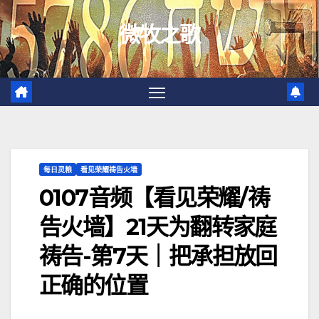
跳
微牧之歌
至
内
容
每日灵粮
看见荣耀祷告火墙
0107音频【看见荣耀/祷
告火墙】21天为翻转家庭
祷告-第7天｜把承担放回
正确的位置