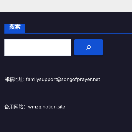
搜索
邮箱地址: familysupport@songofprayer.net
备用网站：
wmzg.notion.site