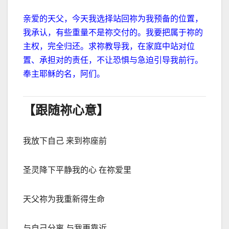
亲爱的天父，
今天我选择站回祢为我预备的位置，
我承认，有些重量不是祢交付的。我要把属于祢的
主权，完全归还。求祢教导我，在家庭中站对位
置、承担对的责任，不让恐惧与急迫引导我前行。
奉主耶稣的名，阿们。
【跟随祢心意】
我放下自己 来到祢座前
圣灵降下平静我的心 在祢爱里
天父祢为我重新得生命
与自己分离 与我更靠近