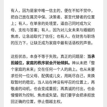
有人，因为是家中唯一信主的，便在不知不觉中，
把自己放在属灵中保、决策者、甚至代替者的位置
上；有人，在单亲的处境里，逼自己同时成为父
母、支柱与答案；有人，因为对儿女未来与婚姻的
焦虑，让急迫取代了信任；也有人，在财务与职场
的压力下，让缺乏成为家庭中最有话语权的声音。
这些状态，本身不等于失败。真正的问题是：
当承
担越位，家庭的秩序就会开始倾斜。
神从未把「整
个家庭的未来」交在任何一个人的肩上。也从未要
求任何一位父母、配偶或儿女，用耗尽自己，来换
取暂时的稳定。
当人站在神没有呼召的位置上，再
敬虔的动机，也会变成重担；再真诚的付出，也会
慢慢转为控制、焦虑或失望。我们要学会把承担放
回正确的位置，停止僭越主权。