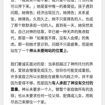
话：「我其实不是不累，我只是不知道，什么时候
可以停下来。」
她是家中唯一的基督徒。孩子遇到
问题，她祷告；经济出现压力，她祷告；关系紧
张，她祷告。久而久之，她不只是祷告的人，也成
了那个默默承担一切的人。
直到有一天，她突然发
现，自己对神的信靠，早已被一种无声的焦虑取
代，那是一种「如果我不撑，没有人会撑」的焦
虑。
那一刻她才意识到，问题不只是疲惫，而是她
站在了一个
神从未要她站的位置上
。
我们要诚实面对的是：当承担越过了神所托付的界
线，爱就会慢慢变成压力，信仰也可能变成重担。
许多家庭之所以长期处在疲惫与内耗之中，并不是
因为爱得不够，而是因为
有人承担了神没有交付的
重量
。神从未要求一个人，替整个家庭做所有的选
择；也从未要求任何一位父母、配偶或儿女，用耗
尽自己来撑住一个家。