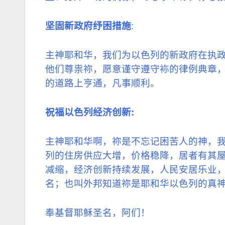
坚固新政府纾困措施
:
主神耶和华，我们为以色列的新政府在执
他们尊祟祢，愿意谨守遵守袮的律例典章
的道路上亨通，凡事顺利。
祝福以色列经济创新
:
主神耶和华啊，祢是不忘记困苦人的神，
列的住房供应大增，价格
稳
降，居者有其
减缩，经济创新持续发展，人民安居乐业
名；也叫外邦知道祢是耶和华以色列的真
奉基督耶稣圣名，阿们！