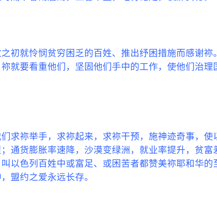
政之初就怜悯贫穷困乏的百姓、推出纾困措施而感谢祢
，祢就要看重他们，坚固他们手中的工作，使他们治理
我们求祢举手，求祢起来，求祢干预，施神迹奇事，使
屋；通货膨胀率速降，沙漠变绿洲，就业率提升，贫富
，叫以色列百姓中或富足、或困苦者都赞美祢耶和华的
神，盟约之爱永
远
长存。