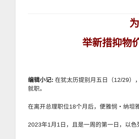
举新措抑物
编辑小记
:
在犹太历提别月五日（
12/29
）
就职。
在离开总理职位
18
个月后，便雅悯‧纳坦
2023
年
1
月
1
日，且是一周的第一日，以色