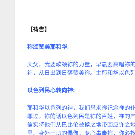
【祷告】
称颂赞美耶和华
:
天父，我要歌颂祢的力量，早晨要高唱祢
祢，从日出到日落赞美祢。主耶和华以色
以色列民心转向神
:
耶和华以色列的神，我们恳求祢记念祢的
罪过。祢的话以色列民是袮的百姓，祢的
信实将他们从巴比伦被掳之地带回应许之
里、身外一切的偶像，专心事奉祢，你必