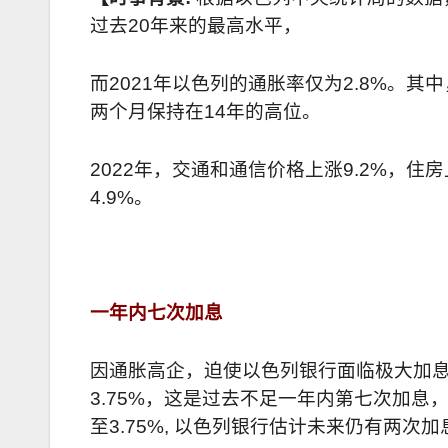
过去
20
年来的最高水平，
而
2021
年以色列的通胀率仅为
2.8%
。其中
两个月保持在
14
年的高位。
2022
年，交通和通信价格上涨
9.2%
，住房
4.9%
。
一年内七次加息
因通胀高企，迫使以色列银行面临极大加
3.75%
，这是过去不足一年内第七次加息
至
3.75%,
以色列银行估计未来仍有两次加