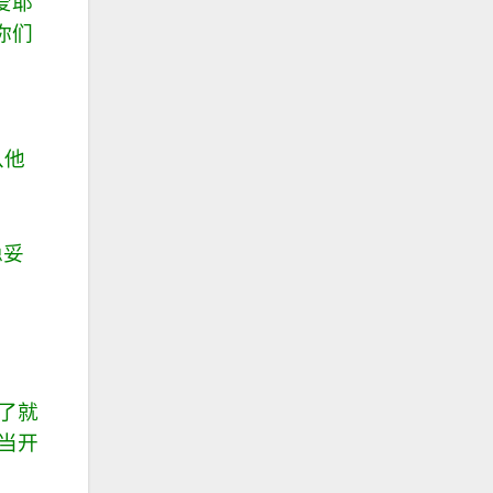
爱耶
你们
从他
稳
妥
了就
当开