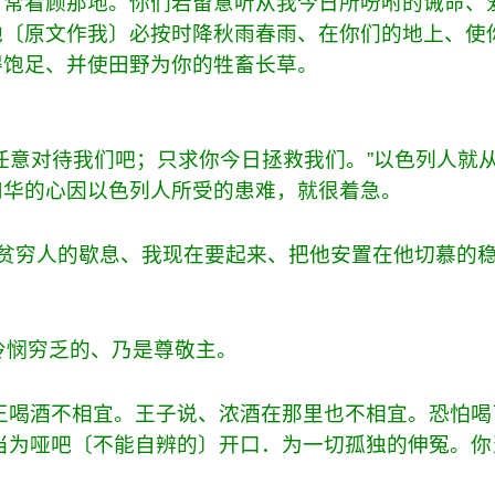
时常看顾那地。你们若留意听从我今日所吩咐的诫命、
他〔原文作我〕必按时降秋雨春雨、在你们的地上、使
得饱足、并使田野为你的牲畜长草。
任意对待我们吧；只求你今日拯救我们。”以色列人就
和华的心因以色列人所受的患难，就很着急。
贫穷人的歇息、我现在要起来、把他安置在他切慕的
怜悯穷乏的、乃是尊敬主。
王喝酒不相宜。王子说、浓酒在那里也不相宜。恐怕喝
当为哑吧〔不能自辨的〕开口．为一切孤独的伸冤。你