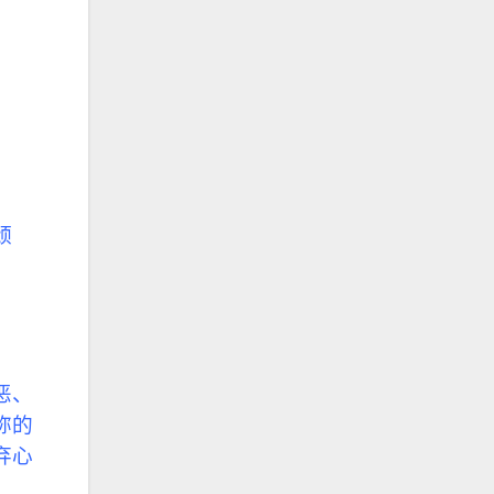
颂
恶、
祢的
弃心