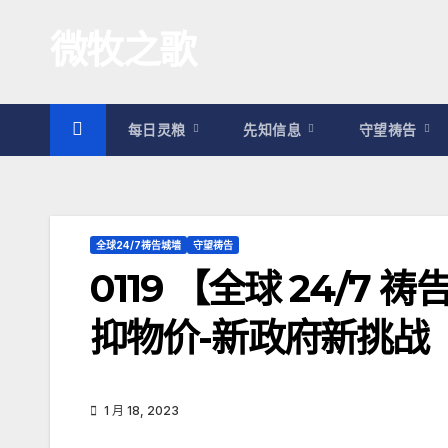
跳
微牧之歌
至
内
容
每日灵粮
先知信息
守望祷告
全球24/7祷告城墙
守望祷告
0119 【全球 24/
抑物价-新政府新挑战
1 月 18, 2023