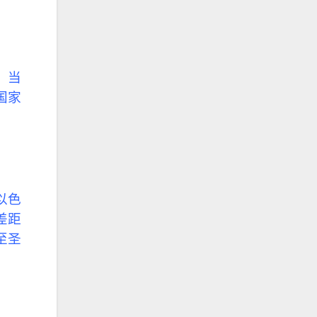
。当
国家
以色
差距
至圣