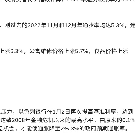
，刚过去的
2022
年
11
月和
12
月年通胀率均达
5.3%
，
上涨
6.3%
，公寓维修价格上涨
5.7%
，食品价格上涨
息压力，以色列银行在
1
月
2
日再次提高基准利率，达到
，达致
2008
年金融危机以来的最高水平。由原来的
0.1
息机会，才能使通胀降至
2%-3%
的政府预期通胀率。