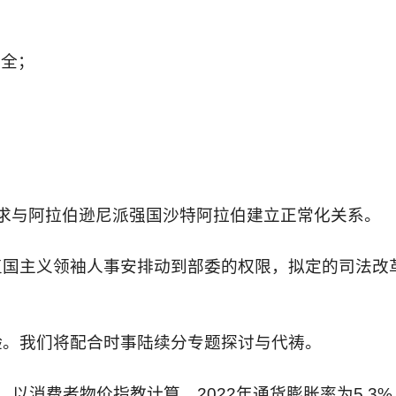
安全；
。
寻求与阿拉伯逊尼派强国沙特阿拉伯建立正常化关系。
复国主义领袖人事安排动到部委的权限，拟定的司法改
验。我们将配合时事陆续分专题探讨与代祷。
，以消费者物价指教计算，
2022
年通货膨胀率为
5.3%