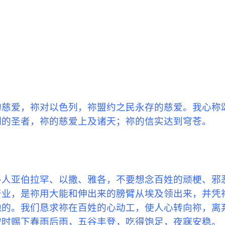
的慈爱，祢对以色列，祢盟约之民永存的慈爱。我心称
列的圣者，祢的慈爱上及诸天；祢的信实达到穹苍。
仆人亚伯拉罕、以撒、雅各，不要想念百姓的顽梗、邪
产业，是祢用大能和伸出来的膀臂从埃及领出来，并凭
地的。我们恳求祢在百姓的心动工，使人心转向祢，离
按时赐下春雨后雨，五谷丰登，吃得饱足，夜寐安
稳
。