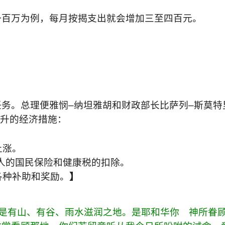
一百万为例，每月按揭支出就会增加三至四百元。
任务。总理便雅悯
–
纳坦雅胡和财政部长比萨列
–
斯莫特
升的经济措施：
上涨。
人的国民保险和健康税的扣除。
各种补助和奖励。
】
是有山、有谷、雨水滋润之地。是耶和华你 神所眷