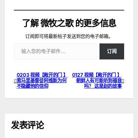
加
载…
了解 微牧之歌 的更多信息
订阅即可将最新帖子发送到您的电子邮箱。
输入您的电子邮件…
订阅
0203 视频【敞开的门 】
0127 视频【敞开的门 】
文
索马里基督徒阿维斯为何
朝鲜人有可能听到福音
不隐藏他的信仰
吗？ 这是赵的故事
章
导
航
发表评论