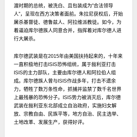
渡时期的总统，被洗白、且包装成为
”
合法领导
人
”
，呈现在西方决策者面前。朱拉尼获权后，开始
屠
杀
基督徒、德鲁兹人、阿拉维派教徒。如今，为
着逼迫库尔德族人同意合并，指挥着对库尔德人进
行大屠
杀
。
库尔德武装是在
2015
年由美国扶持起来的，十年来
一直积极地打击
ISIS
恐怖组统，属于敍利亚打击
ISIS
的主力部队，主要由库尔德人和阿拉伯人组
成。库尔德族人曾与
ISIS
作战多年，打击不遗余
力，牺牲了数万条性命，抓捕并监禁了数千名世界
上最残暴的恐怖分子。
ISIS
势力被消灭后，库尔德
武装在敍利亚东北部成立自治政府，实施妇女解
放、宗教自由、民族平等，地方自治、民主选举、
土地改革、发展生产，获得好评。