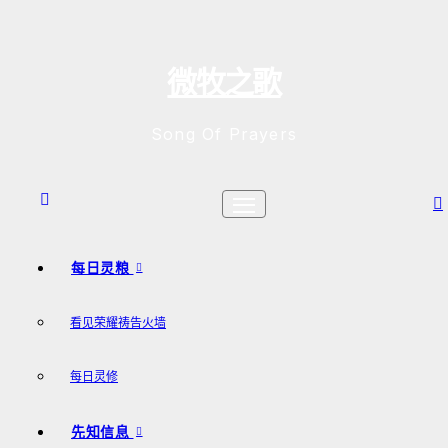
跳
至
内
微牧之歌
容
Song Of Prayers
每日灵粮
看见荣耀祷告火墙
每日灵修
先知信息