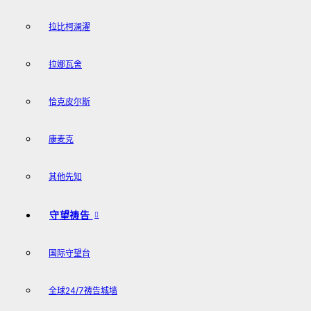
拉比柯澜濯
拉娜瓦舍
恰克皮尔斯
康麦克
其他先知
守望祷告
国际守望台
全球24/7祷告城墙