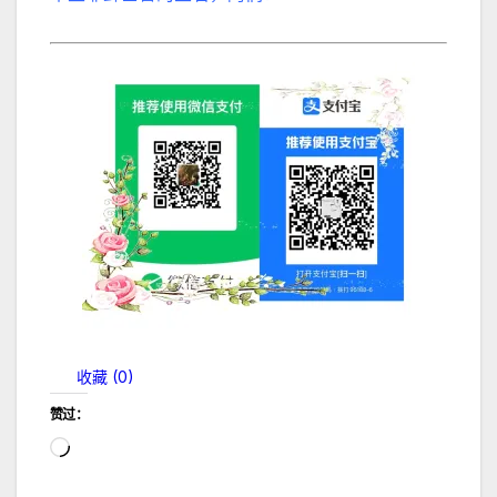
收藏 (
0
)
赞过：
正
在