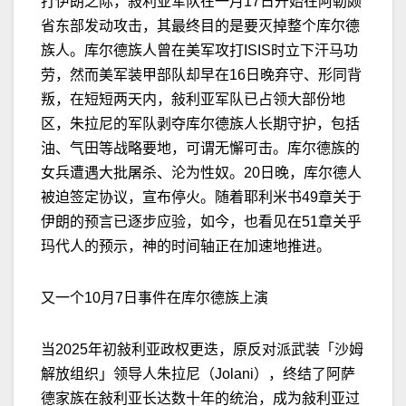
打伊朗之际，敍利亚军队在一月
17
日开始在阿勒颇
省东部发动攻击，其最终目的是要灭掉整个库尔德
族人。库尔德族人曾在美军攻打
ISIS
时立下汗马功
劳，然而美军装甲部队却早在
16
日晚弃守、形同背
叛，在短短两天内，敍利亚军队已占领大部份地
区，朱拉尼的军队剥夺库尔德族人长期守护，包括
油、气田等战略要地，可谓无懈可击。库尔德族的
女兵遭遇大批屠
杀
、沦为性奴。
20
日晚，库尔德人
被迫签定协议，宣布停火。随着
耶利米书
49
章
关于
伊朗的预言已逐步应验，如今，也看见在
51
章
关乎
玛代人的预示，神的时间轴正在加速地推进。
又一个
10
月
7
日事件在库尔德族上演
当
2025
年初敍利亚政权更迭，原反对派武装「沙姆
解放组织」领导人朱拉尼（
Jolani
），终结了阿萨
德家族在敍利亚长达数十年的统治，成为敍利亚过