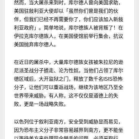
然而，当大屠
杀
来到时，库尔德人曾向美国求助，
美国驻敍利亚大使却以「虽然你们曾是我们的伙
伴，但我们已经不再需要你了，你们应该加入新敍
利亚政府」。简单地说，库尔德族人被背叛了！在
伊拉克库尔德族人，在美国使馆前举行集会，抗议
美国抛弃库尔德人。
在近日的屠
杀
中，大量库尔德族女孩被朱拉尼的逊
尼派圣战分子掳走、沦为性奴。当他们占领了库尔
德区域后，大开监狱之门，释放了数千名
ISIS
恐怖
分子，让他们可以重返战场，继续为该地区乃至全
世界带来威胁。有人称，这不仅仅是道德上的失
败，更是一场战略失败。
以色列位于叙利亚南方，安全受到威胁显而易见，
因为恐布主义分子非常容易越界到南方，更不能坐
以等待美方来处理现今棘手的问题，必须采取行