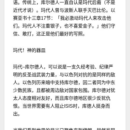
语。传统上，库尔德人一直自认是玛代后裔（不是
近代才说）。玛代人曾与波斯人联手灭巴比伦。
以
赛亚书十三章
17
节：「我必激动玛代人来攻击他
们。玛代人不注重银子，也不喜爱金子。」
他们守
信、敢打，这正是他们最好的写照。
玛代！神的器皿
玛代
–
库尔德人，可以说是一支久经考验、纪律严
明的反圣战武装力量，与以色列对抗的是同样的
敌
人。以色列历来暗中支持库尔德，因二者同为中东
少数民族，且都被周边
敌
对国家包围。库尔德对犹
太人态度相对友好，而且库尔德地区很少反犹仇
恨。当世界需要有人阻止
ISIS
时，库德人挺身而
出。