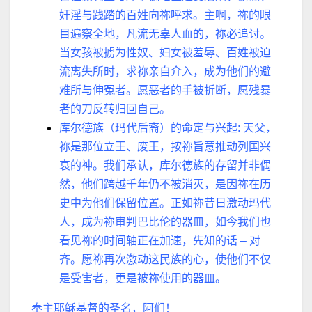
奸淫与践踏的百姓向祢呼求。主啊，祢的眼
目遍察全地，凡流无辜人血的，祢必追讨。
当女孩被掳为性奴、妇女被羞辱、百姓被迫
流离失所时，求祢亲自介入，成为他们的避
难所与伸冤者。愿恶者的手被折断，愿残暴
者的刀反转归回自己。
库尔德族（玛代后裔）的命定与兴起
:
天父，
祢是那位立王、废王，按祢旨意推动列国兴
衰的神。我们承认，库尔德族的存留并非偶
然，他们跨越千年仍不被消灭，是因祢在历
史中为他们保留位置。正如祢昔日激动玛代
人，成为祢审判巴比伦的器皿，如今我们也
看见祢的时间轴正在加速，先知的话
–
对
齐。愿祢再次激动这民族的心，使他们不仅
是受害者，更是被祢使用的器皿。
奉主耶稣基督的圣名，阿们！