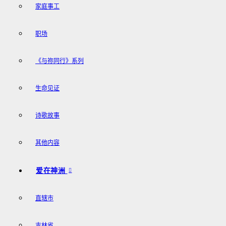
家庭事工
职场
《与祢同行》系列
生命见证
诗歌故事
其他内容
爱在神洲
直辖市
吉林省