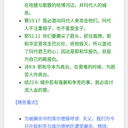
在哈腊与歌散的哈博河边，并玛代人的城
邑。
赛
13:17
我必激动玛代人来攻击他们。玛代
人不注重银子，也不喜爱金子。
耶
51:11
你们要磨尖了箭头，抓住盾牌。耶
和华定意攻击巴比伦，将他毁灭，所以激动
了玛代君王的心；因这是耶和华报仇，就是
为自己的殿报仇。
诗
9:9
耶和华本为高台，在患难的时候，为困
苦人作高台。
结
22:6
城中若有强暴和争竞的事，我必追讨
流人血的罪。
【祷告重点】
为被屠
杀
中的库尔德族呼求
:
天父，我们为今
日在叙利亚与库尔德地区遭受屠
杀
、掳掠、