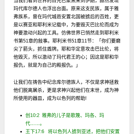
当我们看到世界的目光已聚焦来到伊朗，赫然发现
玛代库尔德人也浮出台面。原来这支民族，属于雅
弗族系，曾在玛代城邑安置北国被掳后的百姓，更
是以赛亚和耶利米记载中，为要毁灭巴比伦而成为
神要激动兴起的工具。仿佛世界已悄然走到耶利米
书第
51
章的敍事。
耶利米书
51
章
11
节：「你们要磨
尖了箭头，抓住盾牌。耶和华定意攻击巴比伦，将
他毁灭，所以激动了玛代君王的心；因这是耶和华
报仇，就是为自己的殿报仇。」
让我们在祷告中纪念库尔德族人，不仅是求神拯救
他们脱离屠
杀
，更是求神兴起他们在末世，成为神
所使用的器皿，成为以色列的帮助
!
创
10:2
雅弗的儿子是歌篾、玛各、玛
代……。
王下
17:6
将以色列人掳到亚述，把他们安置