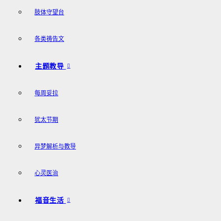
肢体守望台
各类祷告文
主题教导
每周妥拉
犹太节期
异梦解析与教导
心灵医治
福音生活