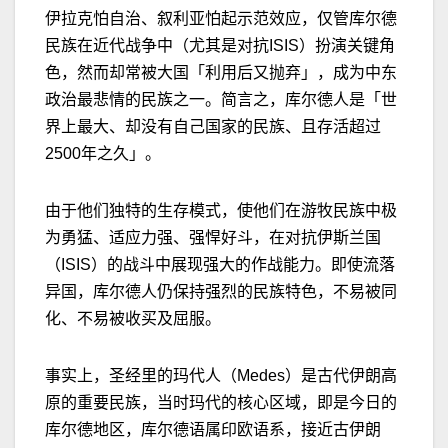
伊拉克怕自治、叙利亚怕起示范效应，仅管库尔德
民族在近代战争中（尤其是对抗
ISIS
）扮演关键角
色，然而却常被大国「利用后又抛弃」，成为中东
政治最悲情的民族之一。简言之，库尔德人是「世
界上最大、却没有自己国家的民族、且存活超过
2500
年之久」。
由于他们独特的生存模式，使他们在游牧民族中极
为勇猛、适应力强、强悍好斗，在对抗伊斯兰国
（
ISIS
）的战斗中展现强大的作战能力。即使流落
异国，库尔德人仍保持强烈的民族特色，不易被同
化、不易被收买及屈服。
事实上，圣经里的玛代人（
Medes
）是古代伊朗高
原的重要民族，当时玛代的核心区域，即是今日的
库尔德地区，库尔德语属印欧语系，接近古伊朗