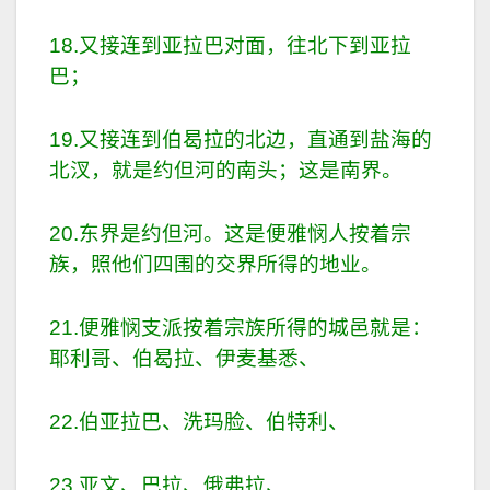
18.又接连到亚拉巴对面，往北下到亚拉
巴；
19.又接连到伯曷拉的北边，直通到盐海的
北汊，就是约但河的南头；这是南界。
20.东界是约但河。这是便雅悯人按着宗
族，照他们四围的交界所得的地业。
21.便雅悯支派按着宗族所得的城邑就是：
耶利哥、伯曷拉、伊麦基悉、
22.伯亚拉巴、洗玛脸、伯特利、
23.亚文、巴拉、俄弗拉、