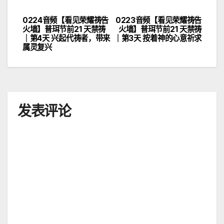
0224音频【看见荣耀祷告
0223音频【看见荣耀祷告
文
火墙】普珥节前21 天禁祷
火墙】普珥节前21 天禁祷
｜第4天 兴起代祷者，带来
｜第3天 按着神的心意祈求
章
属灵复兴
导
航
发表评论