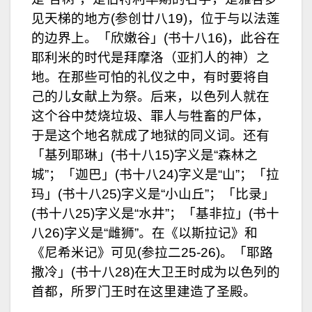
见天梯的地方(参创廿八19)，位于与以法莲
的边界上。「欣嫩谷」(书十八16)，此谷在
耶利米的时代是拜摩洛（亚扪人的神）之
地。在那些可怕的礼仪之中，有时要将自
己的儿女献上为祭。后来，以色列人就在
这个谷中焚烧垃圾、罪人与牲畜的尸体，
于是这个地名就成了地狱的同义词。还有
「基列耶琳」(书十八15)字义是“森林之
城”；「迦巴」(书十八24)字义是“山”；「拉
玛」(书十八25)字义是“小山丘”；「比录」
(书十八25)字义是“水井”；「基非拉」(书十
八26)字义是“雌狮”。在《以斯拉记》和
《尼希米记》可见(参拉二25-26)。「耶路
撒冷」(书十八28)在大卫王时成为以色列的
首都，所罗门王时在这里建造了圣殿。