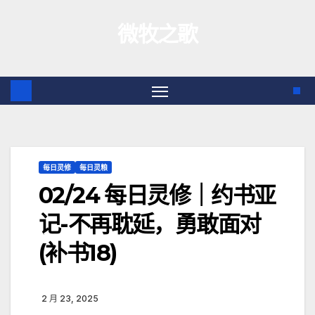
跳
微牧之歌
至
内
容
每日灵修
每日灵粮
02/24 每日灵修｜约书亚
记-不再耽延，勇敢面对
(补书18)
2 月 23, 2025