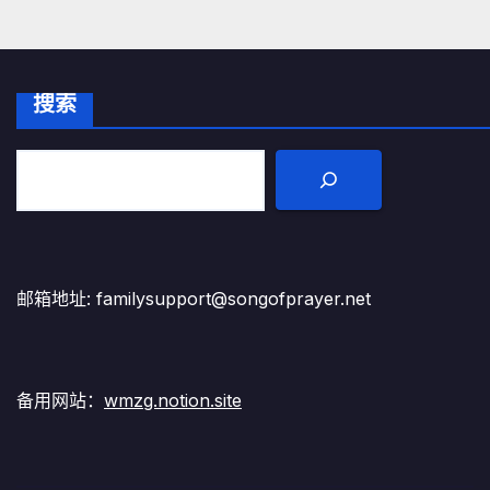
搜索
邮箱地址: familysupport@songofprayer.net
备用网站：
wmzg.notion.site