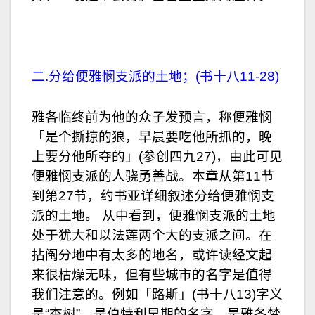
二.分给便雅悯支派的土地；(书十八11-28)
雅各临终前为他的众子发预言，称便雅悯
「是个撕掠的狼，早晨要吃他所抓的，晚
上要分他所夺的」(参创四九27)，由此可见
便雅悯支派的人骁勇善战。本章从第11节
到第27节，约书亚详细叙述分给便雅悯支
派的土地。 从中看到，便雅悯支派的土地
处于犹大和以法莲两个大的支派之间。在
拈阄分地中有太多的地名，或许读经文起
来很枯燥无味，但有些城市的名字是值得
我们注意的。例如「路斯」(书十八13)字义
是“杏树”，是伯特利早期的名字，是雅各梦