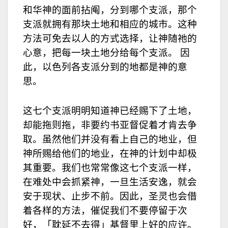
和华神的面前拈阄，分到哪个支派，那个
支派就拥有那块土地和相应的城市。这种
方法可免去以人的方式选择，让神随祂的
心意，把每一块土地分给每个支派。 因
此，以色列各支派分到的地都是神的意
思。
这七个支派明明知道神已经赐下了土地，
却能拖则拖，非要约书亚督促着才肯去争
取。虽然他们并没有看上自己的地业，但
神所赐给他们的地业，在神的计划中却极
其重要。我们也常常像这七个支派一样，
在难处中会抓紧神，一旦生活安逸，就会
安于现状、止步不前。因此，圣灵也会借
着各样的方法，催促我们不要停留于次
好，「耽延不去得」基督里上好的应许。