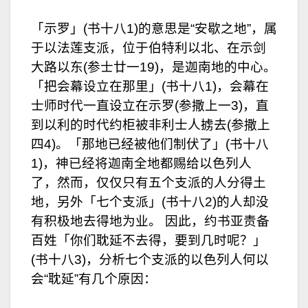
「示罗」(书十八1)的意思是“安歇之地”，属
于以法莲支派，位于伯特利以北、在示剑
大路以东(参士廿一19)，是迦南地的中心。
「把会幕设立在那里」(书十八1)，会幕在
士师时代一直设立在示罗(参撒上一3)，直
到以利的时代约柜被非利士人掳去(参撒上
四4)。「那地已经被他们制伏了」(书十八
1)，神已经将迦南全地都赐给以色列人
了，然而，仅仅只有五个支派的人分得土
地，另外「七个支派」(书十八2)的人却没
有积极地去得地为业。 因此，约书亚责备
百姓「你们耽延不去得，要到几时呢？」
(书十八3)，分析七个支派的以色列人何以
会“耽延”有几个原因：