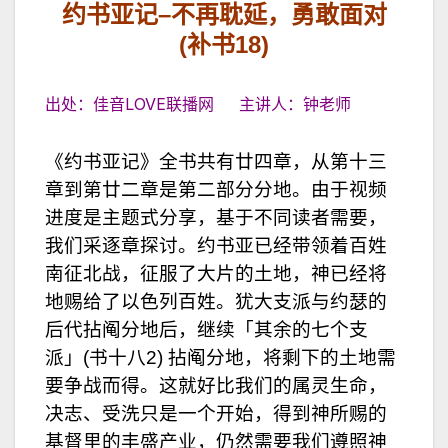
约书亚记
–
不再耽延，勇敢面对
(
补书
18)
出处：佳音LOVE联播网 主讲人：钟老师
《约书亚记》全书共有廿四章，从第十三
章到第廿二章是第二部分分地。由于视频
进度是主题式分享，基于不同读者需要，
我们采逐章探讨。约书亚已经带领着百姓
南征北战，征服了大片的土地，神已经将
地赐给了以色列百姓。犹大支派与约瑟的
后代拈阄分地后，继续「其余的七个支
派」(书十八2) 拈阄分地，将剩下的土地需
要争战而得。这就好比我们的属灵生命，
决志、受洗只是一个开始，得到神所赐的
基督里的丰盛产业，仍然需要我们遵照神