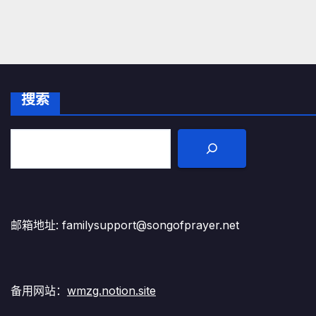
搜索
邮箱地址: familysupport@songofprayer.net
备用网站：
wmzg.notion.site