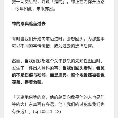
把一切交给祂，并说「是的」，神正在为你开道路
–
今年如此，未来亦然。
神的恩典遮盖过去
有时当我们开始向前
迈
进时，会想回头，为那些本
可以不同的事情惋惜，或为过去的选择后悔。
然而，当我们默想这个关于铁轨的先知性图画时，
发生了一件出人意料的事：
当我们回头看时，看见
的不是伤痕与残骸，而是恩典。整个地景都被银色
覆盖，得着救赎。
「天离地何等的高，他的慈爱向敬畏他的人也是何
等的大！东离西有多
远
，他叫我们的过犯离我们也
有多
远
！」
(
诗
103:11–12)