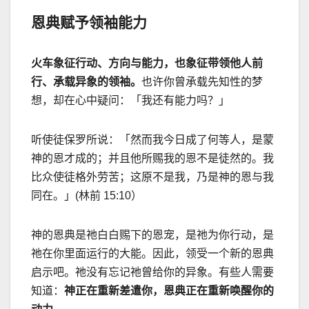
恩典赋予领袖能力
火车象征行动、方向与能力，也象征带领他人前
行、承载异象的领袖。
也许你曾承载先知性的梦
想，却在心中疑问：「我还有能力吗？」
听使徒保罗所说：「然而我今日成了何等人，是蒙
神的恩才成的；并且他所赐我的恩不是徒然的。我
比众使徒格外劳苦；这原不是我，乃是神的恩与我
同在。」
(
林前
15:10
）
神的恩典是祂白白赐下的恩宠，是祂为你行动，是
祂在你里面运行的大能。因此，领受一个新的恩典
启示吧。祂没有忘记祂曾给你的异象。有些人需要
知道：
神正在重新差遣你，恩典正在重新唤醒你的