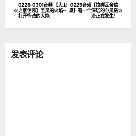
0228-0301音频 【大卫
0225音频【拉娜瓦舍信
文
之家信息】圣灵的火焰~
息】有一个深层的心灵医
打开悔改的大能
治正在发生！
章
导
航
发表评论