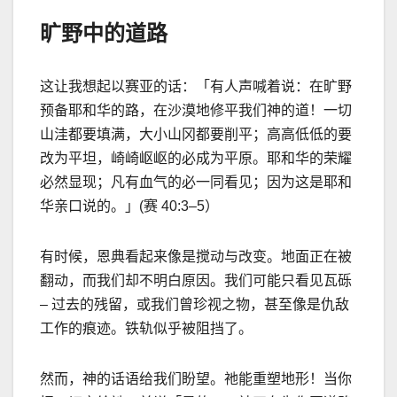
旷野中的道路
这让我想起以赛亚的话：「有人声喊着说：在旷野
预备耶和华的路，在沙漠地修平我们神的道！一切
山洼都要填满，大小山冈都要削平；高高低低的要
改为平坦，崎崎岖岖的必成为平原。耶和华的荣耀
必然显现；凡有血气的必一同看见；因为这是耶和
华亲口说的。」
(
赛
40:3–5
）
有时候，恩典看起来像是搅动与改变。地面正在被
翻动，而我们却不明白原因。我们可能只看见瓦砾
–
过去的残留，或我们曾珍视之物，甚至像是仇
敌
工作的痕迹。铁轨似乎被阻挡了。
然而，神的话语给我们盼望。祂能重塑地形！当你