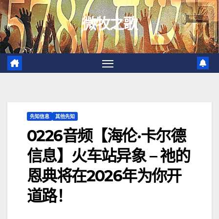
跳
微牧之歌
至
内
容
先知信息
其他先知
0226音频【海伦·卡尔德
信息】火车站异象 – 祂的
恩典将在2026年为你开
道路！