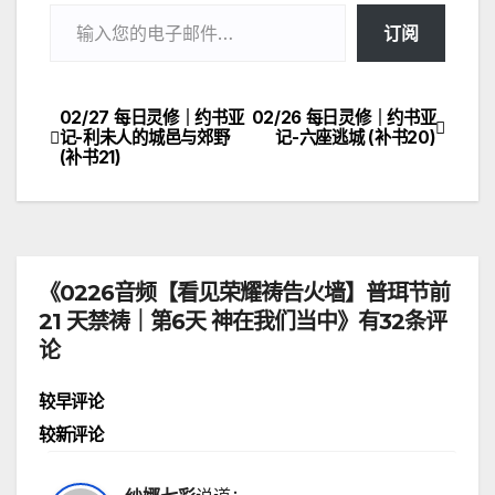
输入您的电子邮件…
订阅
02/27 每日灵修｜约书亚
02/26 每日灵修｜约书亚
文
记-利未人的城邑与郊野
记-六座逃城 (补书20)
(补书21)
章
导
航
《0226音频【看见荣耀祷告火墙】普珥节前
21 天禁祷｜第6天 神在我们当中》有32条评
论
评
较早评论
较新评论
论