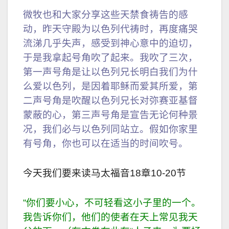
微牧也和大家分享这些天禁食祷告的感
动，昨天守殿为以色列代祷时，再度痛哭
流涕几乎失声，感受到神心意中的迫切，
于是我拿起号角吹了起来。我吹了三次，
第一声号角是让以色列兄长明白我们为什
么爱以色列，是因着耶稣而爱其所爱，第
二声号角是吹醒以色列兄长对弥赛亚基督
蒙蔽的心，第三声号角是宣告无论何种景
况，我们必与以色列同站立。假如你家里
有号角，你也可以在适当的时间吹号。
今天我们要来读马太福音
18
章
10-20
节
“
你们要小心，不可轻看这小子里的一个。
我告诉你们，他们的使者在天上常见我天