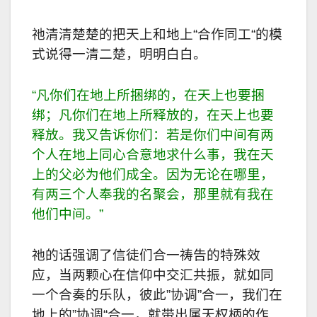
祂清清楚楚的把天上和地上
“
合作同工
“
的模
式说得一清二楚，明明白白。
“
凡你们在地上所捆绑的，在天上也要捆
绑；凡你们在地上所释放的，在天上也要
释放。我又告诉你们：若是你们中间有两
个人在地上同心合意地求什么事，我在天
上的父必为他们成全。因为无论在哪里，
有两三个人奉我的名聚会，那里就有我在
他们中间。
”
祂的话强调了信徒们合一祷告的特殊效
应，当两颗心在信仰中交汇共振，就如同
一个合奏的乐队，彼此
”
协调
”
合一，我们在
地上的
”
协调
“
合一，就带出属天权柄的作