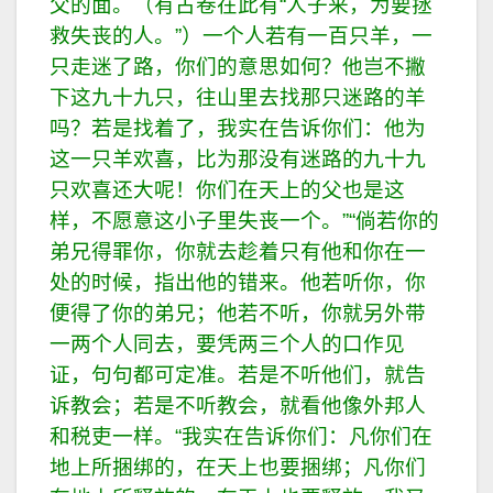
父的面。（有古卷在此有
“
人子来，为要拯
救失丧的人。
”
）
一个人若有一百只羊，一
只走迷了路，你们的意思如何？他岂不撇
下这九十九只，往山里去找那只迷路的羊
吗？
若是找着了，我实在告诉你们：他为
这一只羊欢喜，比为那没有迷路的九十九
只欢喜还大呢！
你们在天上的父也是这
样，不愿意这小子里失丧一个。
”
“
倘若你的
弟兄得罪你，你就去趁着只有他和你在一
处的时候，指出他的错来。他若听你，你
便得了你的弟兄；
他若不听，你就另外带
一两个人同去，要凭两三个人的口作见
证，句句都可定准。
若是不听他们，就告
诉教会；若是不听教会，就看他像外邦人
和税吏一样。
“
我实在告诉你们：凡你们在
地上所捆绑的，在天上也要捆绑；凡你们