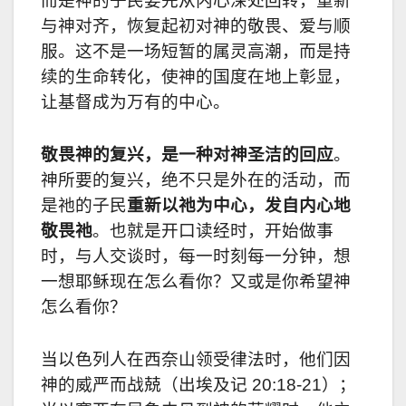
而是神的子民要先从内心深处回转，重新
与神对齐，恢复起初对神的敬畏、爱与顺
服。这不是一场短暂的属灵高潮，而是持
续的生命转化，使神的国度在地上彰显，
让基督成为万有的中心。
敬畏神的复兴，是一种对神圣洁的回应
。
神所要的复兴，绝不只是外在的活动，而
是祂的子民
重新以祂为中心，发自内心地
敬畏祂
。也就是开口读经时，开始做事
时，与人交谈时，每一时刻每一分钟，想
一想耶稣现在怎么看你？又或是你希望神
怎么看你？
当以色列人在西奈山领受律法时，他们因
神的威严而战兢（出埃及记
20:18-21
）；