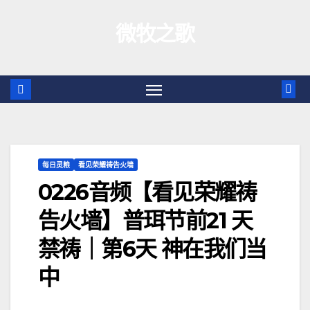
跳
微牧之歌
至
内
容
每日灵粮
看见荣耀祷告火墙
0226音频【看见荣耀祷
告火墙】普珥节前21 天
禁祷｜第6天 神在我们当
中