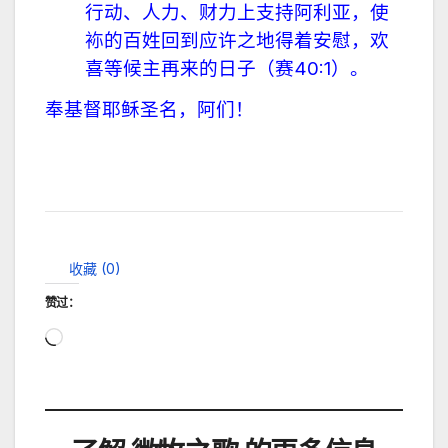
行动、人力、财力上支持阿利亚，使
袮的百姓回到应许之地得着安慰，欢
喜等候主再来的日子（
赛
40:1
）。
奉基督耶稣圣名，阿们！
收藏 (
0
)
赞过：
正
在
加
载…