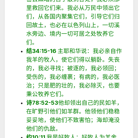
里救回它们来。我必从万民中领出它
们，从各国内聚集它们，引导它们归
回故土，也必在以色列山上，一切溪
水旁边、境内一切可居之处牧养它
们。
结
34:15-16
主耶和华说：我必亲自作
我羊的牧人，使它们得以躺卧。失丧
的，我必寻找；被逐的，我必领回；
受伤的，我必缠裹；有病的，我必医
治；只是肥的壮的，我必除灭，也要
秉公牧养它们。
诗
78:52-53
他却领出自己的民如羊，
在旷野引他们如羊群。他领他们
稳稳
妥妥地，使他们不致害怕；海却淹没
他们的仇
敌
。
约
10:11
我是好牧人；好牧人为羊舍