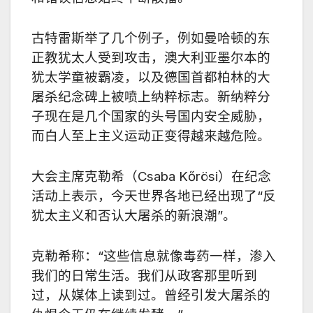
古特雷斯举了几个例子，例如曼哈顿的东
正教犹太人受到攻击，澳大利亚墨尔本的
犹太学童被霸凌，以及德国首都柏林的大
屠
杀
纪念碑上被喷上纳粹标志。新纳粹分
子现在是几个国家的头号国内安全威胁，
而白人至上主义运动正变得越来越危险。
大会主席克勒希（
Csaba Kőrösi
）在纪念
活动上表示，今天世界各地已经出现了
“
反
犹太主义和否认大屠
杀
的新浪潮
”
。
克勒希称：
“
这些信息就像毒药一样，渗入
我们的日常生活。我们从政客那里听到
过，从媒体上读到过。曾经引发大屠
杀
的