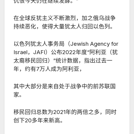
仇恨今天仍在继续发酵。
”
在全球反犹主义不断激烈，加之俄乌战争
持续恶化，使得大量犹太人归回以色列。
以色列犹太人事务局（
Jewish Agency for
Israel
，
JAFI
）公布
2022
年度“阿利亚（犹
太裔移民回归）”统计数据，指出过去一
年，约有
7
万人成为阿利亚，
其中大部分是来自处于战争中的前苏联国
家。
移民回归总数为
2021
年的两倍之多，同时
创下
20
多年来新高。