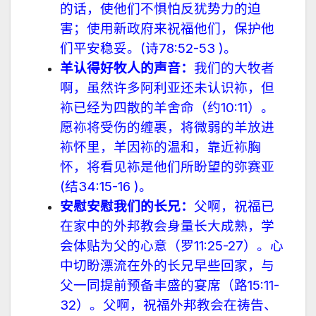
的话，使他们不惧怕反犹势力的迫
害；使用新政府来祝福他们，保护他
们平安
稳
妥。
(
诗
78:52-53
)
。
羊认得好牧人的声音：
我们的大牧者
啊，虽然许多阿利亚还未认识袮，但
袮已经为四散的羊舍命（
约
10:11
）。
愿袮将受伤的缠裹，将微弱的羊放进
袮怀里，羊因袮的温和，靠近袮胸
怀，将看见袮是他们所盼望的弥赛亚
(
结
34:15-16
)
。
安慰安慰我们的长兄：
父啊，祝福已
在家中的外邦教会身量长大成熟，学
会体贴为父的心意（
罗
11:25-27
）。心
中切盼漂流在外的长兄早些回家，与
父一同提前预备丰盛的宴席（
路
15:11-
32
）。父啊，祝福外邦教会在祷告、