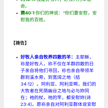
命。
赛
40:1
你们的神说：
“
你们要安慰，安
慰我的百姓。
【祷告】
好牧人亲自牧养四散的羊：
主耶稣，
袮是好牧人，袮不仅在羊群四散的日
子亲自将他们寻回，袮也亲自带领羊
群到溪水旁，到宽阔之地（
结
34:12
）。阿利亚、阿利亚啊，我们的
大牧者在死荫幽谷之地与必与妳同
在；祂的杖，祂的竿，都安慰妳
(
诗
23:4
)
。愿袮亲自对阿利亚群体说安慰