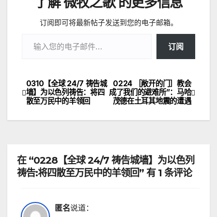
了解 微牧之歌 的更多信息
订阅即可将最新帖子发送到您的电子邮箱。
输入您的电子邮件…
订阅
0310【全球 24/7 祷告城
0224 ［敞开的门］教会
文
墙】为以色列祷告：将四
成了我们的避难所”：马哈
散至万民中的羊领回
茂德在土耳其地震的遭遇
章
导
航
在 “0228【全球 24/7 祷告城墙】为以色列
祷告:将四散至万民中的羊领回” 有 1 条评论
匿名
说道：