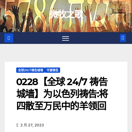
跳
微牧之歌
至
内
容
全球24/7祷告城墙
守望祷告
0228【全球 24/7 祷告
城墙】为以色列祷告:将
四散至万民中的羊领回
2 月 27, 2023