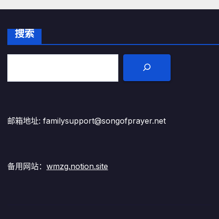
搜索
邮箱地址: familysupport@songofprayer.net
备用网站：
wmzg.notion.site