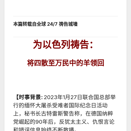
本篇转载自全球 24/7 祷告城墙
为以色列祷告：
将四散至万民中的羊领回
【时事背景
:
2023
年
1
月
27
日联合国总部举
行的缅怀大屠
杀
受难者国际纪念日活动
上，秘书长古特雷斯警告称，在德国纳粹
党崛起的
90
年后，反犹太主义、仇恨言论
和错误信息始终不断散播。