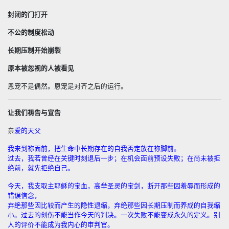
封闭的门打开
不公的制度松动
长期压制开始崩裂
原本被忽视的人被看见
恩宠不是偶然。恩宠是对齐之后的运行。
让我们祷告与宣告
亲
爱的天父
我来到祢面前，把生命中长期存在的自我否定放在祢脚前。
过去，我若曾经在关键时刻退后一步；在机会面前预设失败；在尚未被拒
绝前，就先拒绝自己。
今天，我支取主耶稣的宝血，高举圣灵的宝剑，断开那些因羞辱而形成的
错误信念，
弃绝那些因比较而产生的隐性退缩，弃绝那些因长期压制而养成的自我缩
小。过去的创伤不能当作今天的判决。一次失败不能变成永久的定义。别
人的评价不能成为我内心的审判官。