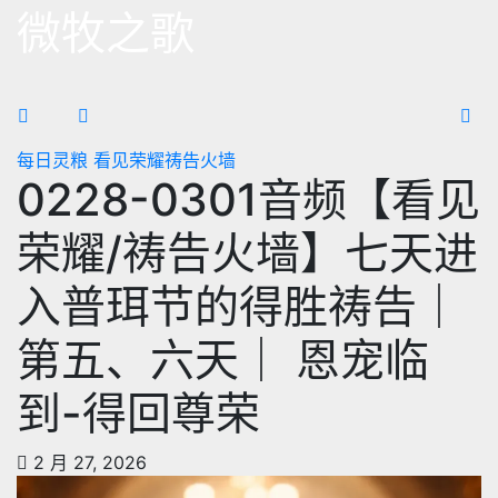
跳
微牧之歌
至
内
容
每日灵粮
看见荣耀祷告火墙
0228-0301音频【看见
荣耀/祷告火墙】七天进
入普珥节的得胜祷告｜
第五、六天｜ 恩宠临
到-得回尊荣
2 月 27, 2026