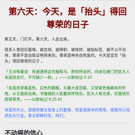
第六天：今天，是「抬头」得回
尊荣的日子
第五天，门打开。第六天，人走出来。
很多人曾经历羞辱。被忽视、被降职、被排挤、被贴标签、被不公平对
待，尊荣不是自我证明得来的。尊荣是神亲自恢复的。今天是宣告「抬
头」得回尊荣的日子 。
「王对哈曼说：你速速将这衣服和马，照你所说的，向坐在朝门的犹大人
末底改去行，不可缺少一样。」
——
以斯帖记
6:10
「末底改穿着蓝色、白色的朝服，头戴大金冠冕，又穿紫色细麻布的外
袍，从王面前出来。书珊城的人民都欢呼快乐。犹大人有光荣，欢喜快乐
而得尊贵。
——
以斯帖记
8:15-16
亲爱的天父，感谢祢挪去我身上的羞辱，恢复我原本的尊荣。使我可以坦
然抬头行走。奉主耶稣的名，阿们。
不动摇的信心