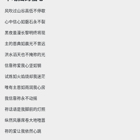
风吹过山谷高低不停歇
心中信心如磐石永不裂
黑夜虽漫长黎明终将现
主的恩典如晨光不曾
远
洪水滔天也不掩祢的光
信靠祢爱我心坚如钢
试炼如火焰烧却我迷茫
唯有主恩如雨润我心房
我信靠祢永不动摇
祢话语是我脚前的灯照
纵然风暴席卷大地喧嚣
祢的爱让我依然心跳