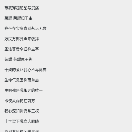
带我穿越绝望与沉痛
荣耀 荣耀归于主
祢坐在宝座直到永
远
无数
万民万邦齐声来敬拜
圣洁尊贵全归祢主宰
荣耀 荣耀属于祢
十架的爱让我心不再离弃
生命气息因祢而重启
主啊祢是我永
远
的唯一
即使风雨仍在前方
我心深知祢仍掌王权
十字架下我立志跟随
直到看见祢荣耀显现