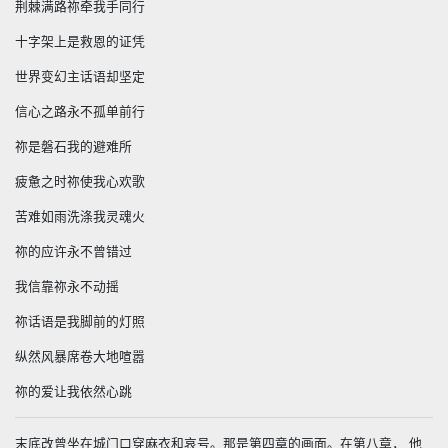
荆棘满路祢牵我手同行
十字架上是救恩的证凭
世界变幻主话语却坚定
信心之路永不孤单前行
祢是磐石我的避难所
疲惫之时祢使我心欢歌
苦难如雨洗涤我灵魂火
祢的应许永不曾错过
我信靠祢永不动摇
祢话语是我脚前的灯照
纵然风暴席卷大地喧嚣
祢的爱让我依然心跳
末底改曾坐在城门口穿麻衣和哀号。那是第四章的画面。在第八章， 他