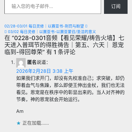
订阅
文
02/28-03/01 每日灵修｜以赛亚书-刑罚与盼望
03/02 每日灵修｜以赛亚书-以赛亚蒙召/圣洁的意义
章
在 “0228-0301音频【看见荣耀/祷告火墙】七
天进入普珥节的得胜祷告｜第五、六天｜ 恩宠
导
临到-得回尊荣” 有 1 条评论
航
匿名
说道：
2026年2月28日 3:38 上午
如果我们求开门，却没有先校准自己；求突破，却仍
带着血气与焦躁，那么即使王伸出金杖，我们也无法
看见。恩宠是在秩序中的彰显出来的。当人对齐神的
节奏，神的恩宠就会开始运行。
Am
正在加载……