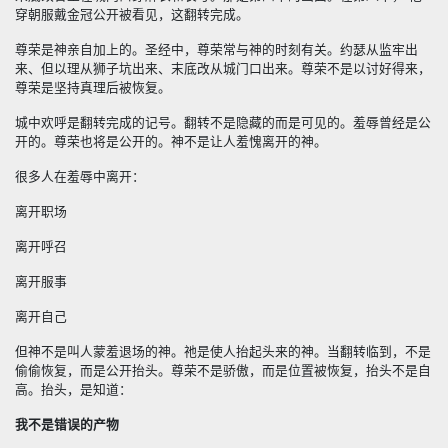
穿朝服戴金冠公开被看见，这翻转完成。
尊荣是神亲自加上的。圣经中，尊荣常与神的时刻有关。约瑟从监牢出
来、但以理从狮子坑出来、末底改从城门口出来。尊荣不是以讨好得来，
尊荣是坚持真理后被恢复。
城中欢呼是翻转完成的记号。翻转不是隐藏的而是可见的。羞辱曾经是公
开的。尊荣也将是公开的。神不是让人羞愧离开的神。
很多人在羞辱中离开：
离开职场
离开呼召
离开服事
离开自己
但神不是叫人蒙羞退场的神。祂是使人抬起头来的神。当翻转临到，不是
偷偷恢复，而是公开抬头。尊荣不是骄傲，而是位置被恢复，抬头不是自
高。抬头，是知道：
我不是错误的产物