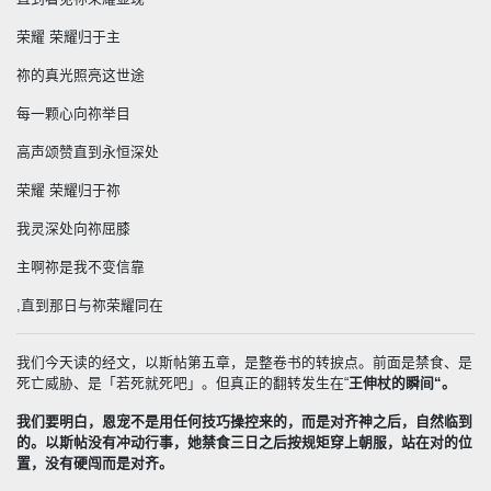
荣耀 荣耀归于主
祢的真光照亮这世途
每一颗心向祢举目
高声颂赞直到永恒深处
荣耀 荣耀归于祢
我灵深处向祢屈膝
主啊祢是我不变信靠
,
直到那日与祢荣耀同在
我们今天读的经文，以斯帖第五章，是整卷书的转捩点。前面是禁食、是
死亡威胁、是「若死就死吧」。但真正的翻转发生在
“
王伸杖的瞬间
“
。
我们要明白，恩宠不是用任何技巧操控来的，而是对齐神之后，自然临到
的。以斯帖没有冲动行事，她禁食三日之后按规矩穿上朝服，站在对的位
置，没有硬闯而是对齐。