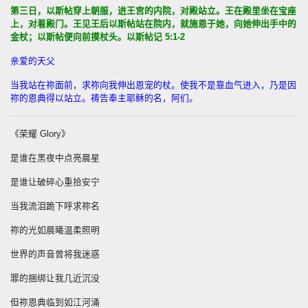
第三日，以斯帖穿上朝服，进王宫的内院，对殿站立。王在殿里坐在宝座
上，对着殿门。王见王后以斯帖站在院内，就施恩于她，向她伸出手中的
金杖；以斯帖便向前摸杖头。以斯帖记
5:1-2
亲爱的天父
当我站在祢面前，求祢向我伸出恩宠的杖。使我不是靠血气进入，乃是因
祢的恩典得以站立。祷告奉主耶稣的名，阿们。
《荣耀
Glory
》
是谁在黑夜中点亮晨星
是谁让破碎心重拾安宁
当我流泪跪下呼求祢名
祢的光如晨曦温柔照明
世界的声音曾将我迷惑
罪的捆绑让我几近沉没
但祢恩典临到如江河涌