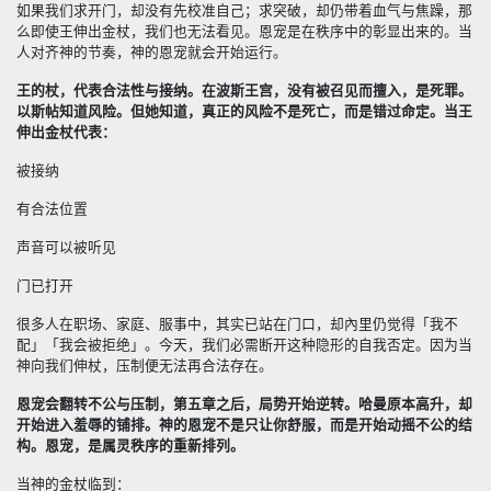
如果我们求开门，却没有先校准自己；求突破，却仍带着血气与焦躁，那
么即使王伸出金杖，我们也无法看见。恩宠是在秩序中的彰显出来的。当
人对齐神的节奏，神的恩宠就会开始运行。
王的杖，代表合法性与接纳。在波斯王宫，没有被召见而擅入，是死罪。
以斯帖知道风险。但她知道，真正的风险不是死亡，而是错过命定。当王
伸出金杖代表：
被接纳
有合法位置
声音可以被听见
门已打开
很多人在职场、家庭、服事中，其实已站在门口，却內里仍觉得「我不
配」「我会被拒绝」。今天，我们必需断开这种隐形的自我否定。因为当
神向我们伸杖，压制便无法再合法存在。
恩宠会翻转不公与压制，第五章之后，局势开始逆转。哈曼原本高升，却
开始进入羞辱的铺排。神的恩宠不是只让你舒服，而是开始动摇不公的结
构。恩宠，是属灵秩序的重新排列。
当神的金杖临到：