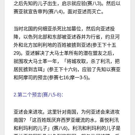
之后先知的儿子出生，启示就应验(赛八3)。然后以
赛亚就宣告审判(赛八4)，面对亚述而灭亡。
当时北国的何细亚杀死比加篡位，然后向亚述投
降，以色列北部和东部被亚述吞并为行省，约旦河
外和北方加利利地的百姓被掳到亚述(参王下十五
29)。亚述解决了大马士革所有的潜在盟友之后，
就围攻大马士革一年，「将城攻取，杀了利汛，把
居民掳到吉珥」(参王下十六9)，应验了先知以赛亚
和阿摩司的预言(参赛七16;摩一3-5)。
2.第二个预言(赛八5-8)：
亚述会来进攻。这里针对南国，为何亚述会来进攻
南国? 「这百姓既厌弃西罗亚缓流的水，喜悦利汛
和利玛利的儿子」(赛八6)，利汛和利玛利的儿子是