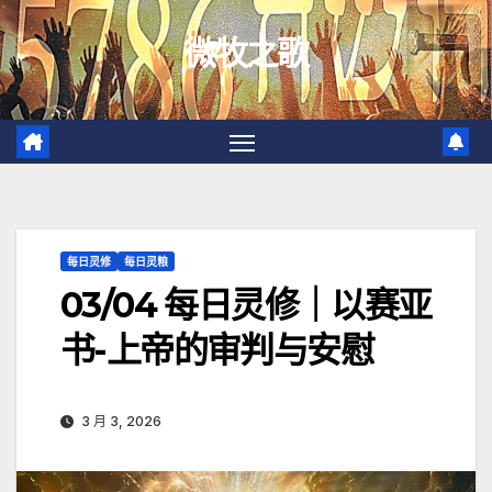
跳
微牧之歌
至
内
容
每日灵修
每日灵粮
03/04 每日灵修｜以赛亚
书-上帝的审判与安慰
3 月 3, 2026