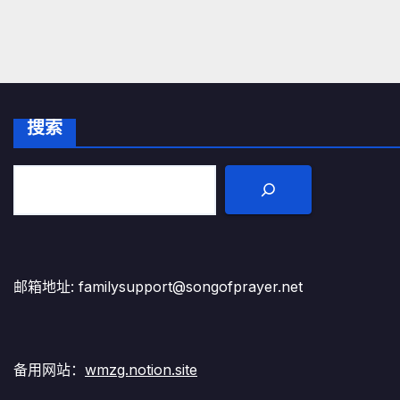
搜索
邮箱地址: familysupport@songofprayer.net
备用网站：
wmzg.notion.site