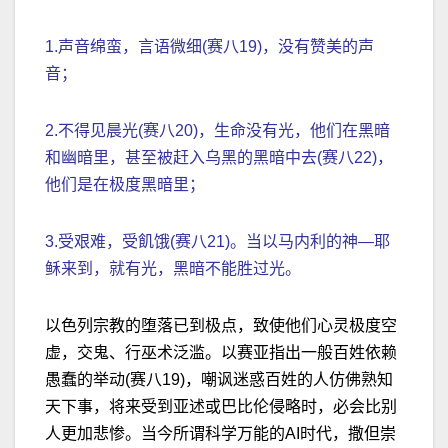
1.声音绵蛮，言语微细(赛八19)，没有赞美的声
音；
2.不得见晨光(赛八20)，生命没有光，他们在黑暗
和幽暗里，甚至被赶入乌黑的黑暗中去(赛八22)，
他们是在极度黑暗里；
3.受艰难，受飢饿(赛八21)。当以马内利的神—耶
稣来到，就有光，黑暗不能胜过光。
以色列宗教的堕落已到极点，致使他们心灵极度空
虚，交鬼、行巫术泛滥。以赛亚指出一般百姓依赖
愚蠢的举动(赛八19)，嘲讽迷惑百姓的人仿佛熟知
天下事，将来受到亚述或巴比伦侵略时，必会比别
人更加悲惨。当今所谓科学万能的AI时代，撒但崇