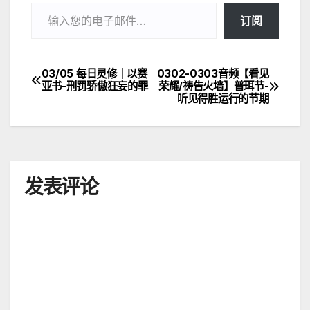
输入您的电子邮件…
订阅
03/05 每日灵修｜以赛
0302-0303音频【看见
文
亚书-刑罚骄傲狂妄的罪
荣耀/祷告火墙】普珥节-
听见得胜运行的节期
章
导
航
发表评论