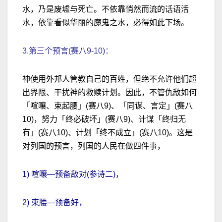
水，乃是废墟与死亡。不依靠悄然而流的话语活
水，依靠看似华丽的魔鬼之水，必得如此下场。
3.第三个预言(赛八9-10)：
神使用外邦人管教自己的百姓，但绝不允许他们超
出界限、干扰神的救赎计划。因此，不管仇敌如何
「喧嚷、束起腰」(赛八9)、「同谋、言定」(赛八
10)，努力「终必破坏」(赛八9)、计谋「终归无
有」(赛八10)、计划「终不成立」(赛八10)。这是
对列国的预言，列国的人民在做四件事，
1) 喧嚷—预备敌对(参诗二)，
2) 束腰—预备好，