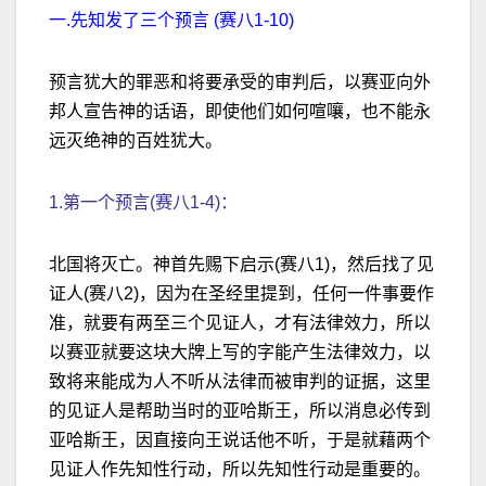
一.先知发了三个预言 (赛八1-10)
预言犹大的罪恶和将要承受的审判后，以赛亚向外
邦人宣告神的话语，即使他们如何喧嚷，也不能永
远灭绝神的百姓犹大。
1.第一个预言(赛八1-4)：
北国将灭亡。神首先赐下启示(赛八1)，然后找了见
证人(赛八2)，因为在圣经里提到，任何一件事要作
准，就要有两至三个见证人，才有法律效力，所以
以赛亚就要这块大牌上写的字能产生法律效力，以
致将来能成为人不听从法律而被审判的证据，这里
的见证人是帮助当时的亚哈斯王，所以消息必传到
亚哈斯王，因直接向王说话他不听，于是就藉两个
见证人作先知性行动，所以先知性行动是重要的。