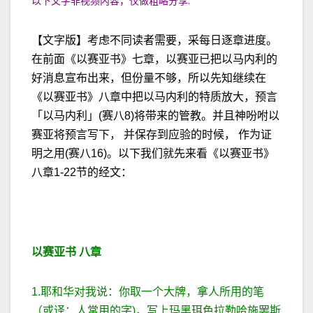
以下文字非视频内容，仅做粗略分享:
【文字版】考虑不同读者需要，采每日逐章进度。
在前面《以赛亚书》七章，以赛亚已把以马内利的
好消息宣布出来，但份量不够，所以先知继续在
《以赛亚书》八章中把以马内利的特质放大，预言
「以马内利」(赛八8)将带来的管教。并且神吩咐以
赛亚将预言写下， 并保存到应验的时候， 作为证
明之用(赛八16)。以下我们就先来看《以赛亚书》
八章1-22节的经文：
以赛亚书
八章
1.耶和华对我说：你取一个大牌，拿人所用的笔
（或译：人常用的字)，写上玛黑珥色拉勒哈施罢斯