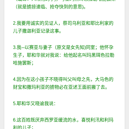
（就是掳掠速临、抢夺快到的意思)。
2.我要用诚实的见证人，祭司乌利亚和耶比利家的
儿子撒迦利亚记录这事。
3.我─以赛亚与妻子（原文是女先知)同室；他怀孕
生子，耶和华就对我说：给他起名叫玛黑珥色拉勒
哈施罢斯；
4.因为在这小孩子不晓得叫父叫母之先，大马色的
财宝和撒玛利亚的掳物必在亚述王面前搬了去。
5.耶和华又晓谕我说：
6.这百姓既厌弃西罗亚缓流的水，喜悦利汛和利玛
利的儿子；