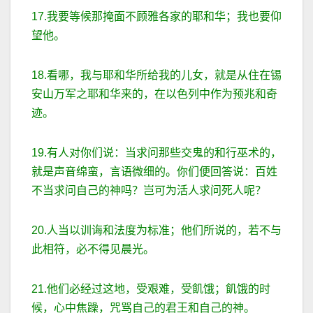
17.我要等候那掩面不顾雅各家的耶和华；我也要仰
望他。
18.看哪，我与耶和华所给我的儿女，就是从住在锡
安山万军之耶和华来的，在以色列中作为预兆和奇
迹。
19.有人对你们说：当求问那些交鬼的和行巫术的，
就是声音绵蛮，言语微细的。你们便回答说：百姓
不当求问自己的神吗？岂可为活人求问死人呢？
20.人当以训诲和法度为标准；他们所说的，若不与
此相符，必不得见晨光。
21.他们必经过这地，受艰难，受飢饿；飢饿的时
候，心中焦躁，咒骂自己的君王和自己的神。