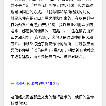
并不是否定「神与我们同在」(赛八10)，因为管教
也是神同在的方式。「我与耶和华所给我的儿女，
就是从住在锡安山万军之耶和华来的，在以色列中
作为预兆和奇迹」(赛八18)，指以赛亚和他众子的
名字，都是神所使用的「预兆」。「住在锡安山万
军之耶和华」(赛八18)，这句话是强调神的拣选和
应许。神既然拣选了锡安作祂的居所，百姓就应当
凭信心仰望「以马内利」(赛八8)，相信神在管教之
中必有拯救，而不是倚靠自己、与世界联合。
三.责备行邪术的 (赛八19-22)
这段经文责备那些交鬼的和行巫术的，他们的生命
特质包括：