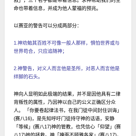
救」，三个名字都是带着信息。求神帮助我们的生
命也带着信息，并成为他人蒙福的预兆。
以赛亚的警告可以分成两部分：
1.神劝勉其百姓不可像一般人那样，惧怕世界或与
世界苟合，只应追随神；
2.神警告，对义人而言他是圣所，对恶人而言他是
绊脚的石头。
神向人显明如此极端的结果，并不是因他具有二律
背叛性的属性，乃因神以自己的公义正确区分众
人。 「你要卷起律法书，在我门徒中间封住训诲」
(赛八16)，是先知呼吁门徒持守神的话语，安静
「等候」(赛八17)神的管教，也凭信心「仰望」(赛
八17)祂的拯救。神「掩面不顾雅各家」(赛八17)，