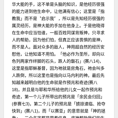
华大能的手，这不单是头脑的知识，是他经历很强
的能力进到他生命中，让他满有信心；这里是「指
教我」而不是〝启示我〞，所以是先知经历很强的
属灵经历，是神大能的手加在他身上。于是他晓得
在生命中应当怕谁，一般百姓同谋背叛神，只寻求
人的帮助，因为他们怕，但真正应该畏惧的是神，
而不是人。面对众多的敌人，神用超自然的经历安
慰他，让他知道不用怕。「他必作为圣所，却向以
色列两家作绊脚的石头，跌人的磐石」(赛八14)，
这里是指耶稣基督，因为祂就是房角石，祂会叫多
人跌倒，所以这里也是指向以马内利的神。最后先
知越来越明白他的生命就是作预兆和奇迹(赛八
18)，并且是与耶和华所给他的儿女一起作预兆和
奇迹，第一个儿子所带出的预兆是「余民会归回」
(参赛七3)，第二个儿子的预兆是「掳掠速临、抢夺
快到」(赛八1)，而「以赛亚」的意思就是「神的拯