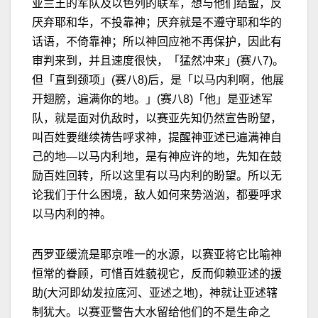
亚兰王的军队及以色列的联军，想与他们结盟，反
厌弃耶和华，不投靠神；厌弃就是不遵守耶和华的
话语，不倚靠神；所以神回应祂不再保护，因此有
审判来到，并且速度很快，「猛然冲来」(赛八7)。
但「直到颈项」(赛八8)后，是「以马内利啊，他展
开翅膀，遍满你的地。」(赛八8)「他」是亚述军
队，就是面对仇敌时，以赛亚先知仍然宣告盼望，
叫百姓要继续祷告呼求神，提醒神亚述已遍满神自
己的地—以马内利地，是有神应许的地，先知在鼓
励百姓回转，所以这里有以马内利的盼望。所以无
论我们于什么困境，敌人如何来势汹汹，都要呼求
以马内利的神。
西罗亚缓流是耶京唯一的水源，以赛亚将它比喻神
恒常的眷顾，可惜百姓藐视它，反而仰赖亚述的援
助(大河即幼发拉底河、亚述之地)，神就让亚述辖
制犹大。以赛亚警告大水留给他们的不是生命之