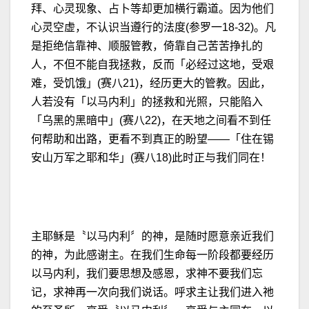
拜、心灵现象、占卜等却更加横行霸道。因为他们
心灵空虚，不认识当遵行的法度(参罗一18-32)。凡
是拒绝信靠神、顺服管教，倚靠自己苦苦挣扎的
人，不但不能自我拯救，反而「必经过这地，受艰
难，受饥饿」(赛八21)，经历更大的管教。因此，
人若没有「以马内利」的拯救和光照，只能陷入
「乌黑的黑暗中」(赛八22)，在天地之间看不到任
何帮助和出路，更看不到真正的盼望——「住在锡
安山万军之耶和华」(赛八18)此时正与我们同在！
主耶稣是〝以马内利〞的神，是随时愿意亲近我们
的神，为此感谢主。在我们生命每一阶段都要经历
以马内利，我们要思想及感恩，求神不要我们忘
记，求神再一次向我们说话。呼求主让我们进入祂