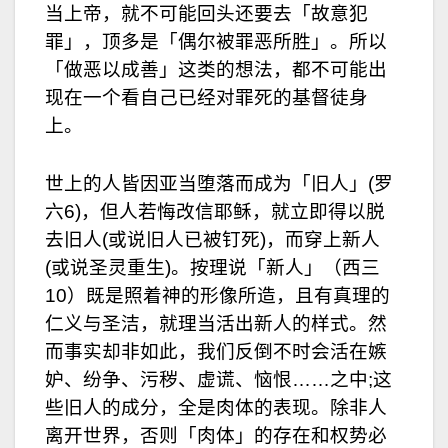
当上帝，就不可能回头还要去「故意犯
罪」，顶多是「偶尔被罪恶所胜」。所以
「做恶以成善」这类的想法，都不可能出
现在一个看自己已经对罪死的基督徒身
上。
世上的人皆因亚当堕落而成为「旧人」(罗
六6)，但人若悔改信耶稣，就立即得以脱
去旧人(或说旧人已被钉死)，而穿上新人
(或说圣灵重生)。按理说「新人」（西三
10）既是照着神的形像所造，且有真理的
仁义与圣洁，就理当活出新人的样式。然
而事实却非如此，我们反倒不时会活在嫉
妒、纷争、污秽、虚谎、恼恨……之中;这
些旧人的成分，全是肉体的表现。除非人
离开世界，否则「肉体」的存在和权势必