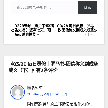
输入您的电子邮件…
订阅
0329音频【看见荣耀/祷
03/28 每日灵修｜罗马
文
告火墙 】还有七天，预
书-因信称义到成义成圣
备心过逾越节～
（上）
章
导
航
《03/29 每日灵修｜罗马书-因信称义到成圣
成义（下）》有2条评论
匿名
说道：
2023年3月29日 12:49 上午
阿们感谢神！愿主耶稣记念祂仆人的付