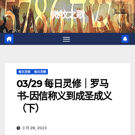
跳
微牧之歌
至
内
容
每日灵修
每日灵粮
03/29 每日灵修｜罗马
书-因信称义到成圣成义
（下）
3 月 28, 2023