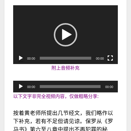
视
频
播
放
器
00:00
00:00
附上音频补充
音
00:00
00:00
频
以下文字非完全视频内容，仅做粗略分享:
播
放
按着黄老师所提出几节经文，我们略作以
器
下补充，若有不足但请见谅。保罗从《罗
马书》第六至八章中提出不再犯罪的秘