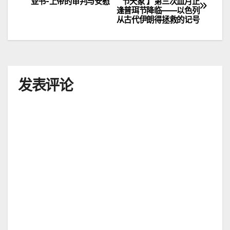
亚书-上帝的审判与安慰
节天象 】第三次血月正
逢普珥节降临——以色列
章
从古代伊朗得拯救的记号
导
航
发表评论