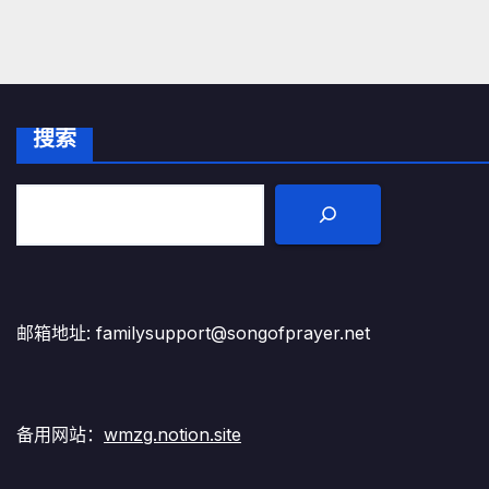
搜索
邮箱地址: familysupport@songofprayer.net
备用网站：
wmzg.notion.site