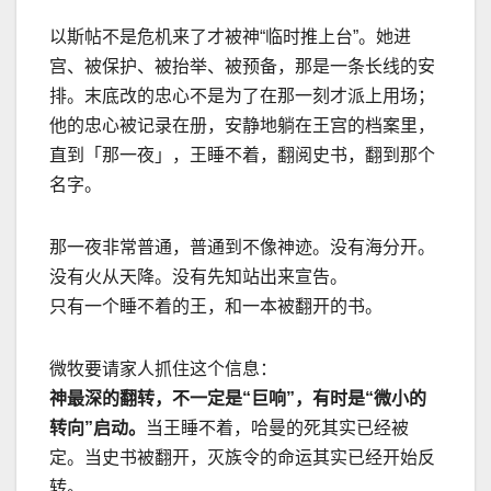
以斯帖不是危机来了才被神
“
临时推上台
”
。她进
宫、被保护、被抬举、被预备，那是一条长线的安
排。末底改的忠心不是为了在那一刻才派上用场；
他的忠心被记录在册，安静地躺在王宫的档案里，
直到「那一夜」，王睡不着，翻阅史书，翻到那个
名字。
那一夜非常普通，普通到不像神迹。没有海分开。
没有火从天降。没有先知站出来宣告。
只有一个睡不着的王，和一本被翻开的书。
微牧要请家人抓住这个信息：
神最深的翻转，不一定是
“
巨响
”
，有时是
“
微小的
转向
”
启动。
当王睡不着，哈曼的死其实已经被
定。当史书被翻开，灭族令的命运其实已经开始反
转。