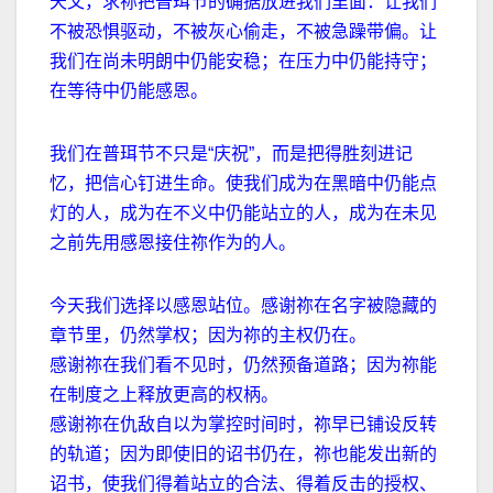
天父，求祢把普珥节的确据放进我们里面：让我们
不被恐惧驱动，不被灰心偷走，不被急躁带偏。让
我们在尚未明朗中仍能安稳；在压力中仍能持守；
在等待中仍能感恩。
我们在普珥节不只是
“
庆祝
”
，而是把得胜刻进记
忆，把信心钉进生命。使我们成为在黑暗中仍能点
灯的人，成为在不义中仍能站立的人，成为在未见
之前先用感恩接住祢作为的人。
今天我们选择以感恩站位。感谢祢在名字被隐藏的
章节里，仍然掌权；因为祢的主权仍在。
感谢祢在我们看不见时，仍然预备道路；因为祢能
在制度之上释放更高的权柄。
感谢祢在仇敌自以为掌控时间时，祢早已铺设反转
的轨道；因为即使旧的诏书仍在，祢也能发出新的
诏书，使我们得着站立的合法、得着反击的授权、