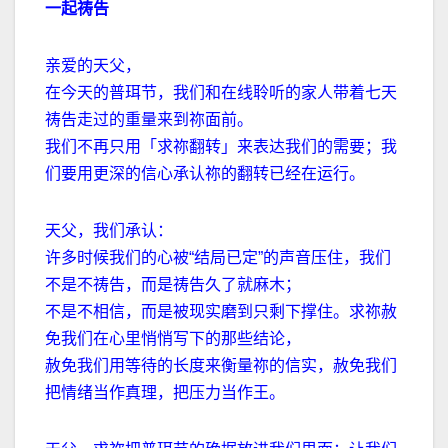
一起祷告
亲爱的天父，
在今天的普珥节，我们和在线聆听的家人带着七天
祷告走过的重量来到祢面前。
我们不再只用「求祢翻转」来表达我们的需要；我
们要用更深的信心承认祢的翻转已经在运行。
天父，我们承认：
许多时候我们的心被
“
结局已定
”
的声音压住，我们
不是不祷告，而是祷告久了就麻木；
不是不相信，而是被现实磨到只剩下撑住。求祢赦
免我们在心里悄悄写下的那些结论，
赦免我们用等待的长度来衡量祢的信实，赦免我们
把情绪当作真理，把压力当作王。