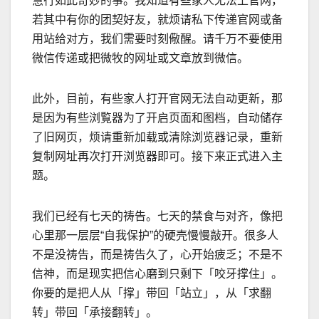
慧行如此奇妙的事。我知道有些家人无法上官网，
若其中有你的团契好友，就烦请私下传递官网或备
用站给对方，我们需要时刻儆醒。请千万不要使用
微信传递或把微牧的网址或文章放到微信。
此外，目前，有些家人打开官网无法自动更新，那
是因为有些浏覧器为了开启页面和图档，自动储存
了旧网页，烦请重新加载或清除浏
览
器记录，重新
复制网址再次打开浏
览
器即可。
接下来正式进入主
题。
我们已经有七天的祷告。七天的禁食与对齐，像把
心里那一层层
“
自我保护
”
的硬壳慢慢敲开。很多人
不是没祷告，而是祷告久了，心开始疲乏；不是不
信神，而是现实把信心磨到只剩下「咬牙撑住」。
你要的是把人从「撑」带回「站立」，从「求翻
转」带回「承接翻转」。