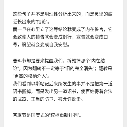
这些句子并不是用理性分析出来的，而是灵里的疲
乏长出来的
“
结论
”
。
而一旦在心里立了这等结论就变成了内在誓言，它
会致使人的祷告就会变成例行，宣告就会变成口
号，盼望就会变成自我安慰。
普珥节却是要来提醒我们，拆毁掉那个
“
内在结
论
”
。因为翻转不一定等于
“
旧的完全消失
”
；翻转是
“
更高的权柄介入
”
。
我们看到以斯帖记后来所发生的事并不是把第一道
诏书撕掉，而是发出另一道诏书，使百姓得着合法
的武器、正当的防卫、被允许反击。
普珥节是国度式的
“
权柄重新排列
”
。