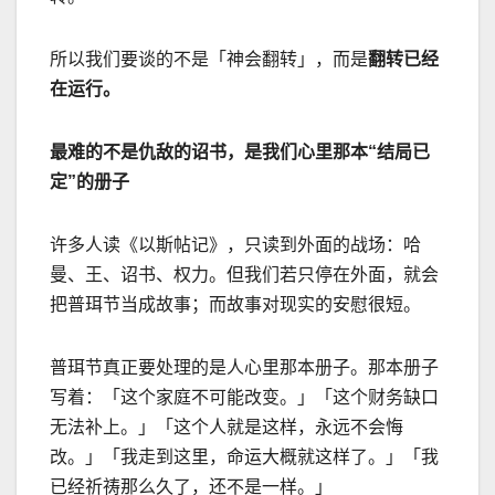
所以我们要谈的不是「神会翻转」，而是
翻转已经
在运行。
最难的不是仇敌的诏书，是我们心里那本
“
结局已
定
”
的册子
许多人读《以斯帖记》，只读到外面的战场：哈
曼、王、诏书、权力。但我们若只停在外面，就会
把普珥节当成故事；而故事对现实的安慰很短。
普珥节真正要处理的是人心里那本册子。
那本册子
写着：
「这个家庭不可能改变。」
「这个财务缺口
无法补上。」
「这个人就是这样，永远不会悔
改。」
「我走到这里，命运大概就这样了。」
「我
已经祈祷那么久了，还不是一样。」