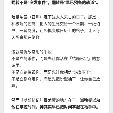
翻转不是
“
突发事件
”
，翻转是
“
早已预备的轨道
”
。
哈曼掣签（普珥）定下犹太人灭亡的日子。那是一
种极端的控制：把人的生死交给一个日期、一纸诏
书、一套制度，让恐惧变成日历上的格子，让人每
天醒来都在倒数。
这就是仇敌常用的手段：
不是立刻杀你，而是先让你活在「结局已定」的意
识里。
不是立刻摧毁你，而是先让你相信
“
你改不了
”
。
不是立刻夺走你，而是先把盼望抽干，让你自己放
弃。
然而
《以斯帖记》最荣耀的地方在于：
当哈曼以为
他在掌控时间，神其实早已把时间掌握在祂手中。