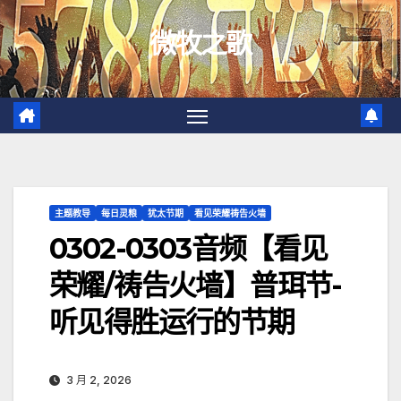
跳
微牧之歌
至
内
容
主题教导
每日灵粮
犹太节期
看见荣耀祷告火墙
0302-0303音频【看见
荣耀/祷告火墙】普珥节-
听见得胜运行的节期
3 月 2, 2026