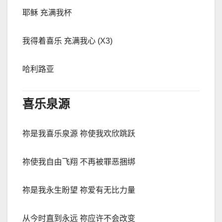
耶稣 充满我杯
我得着喜乐 充满我心
(X3)
哈利路亚
喜乐泉源
祢是我喜乐泉源 祢使我欢欣跳跃
祢使我自由飞翔 不再被罪恶捆绑
祢是我永生盼望 祢爱有无比力量
从今时直到永
远
祢应许不会改变