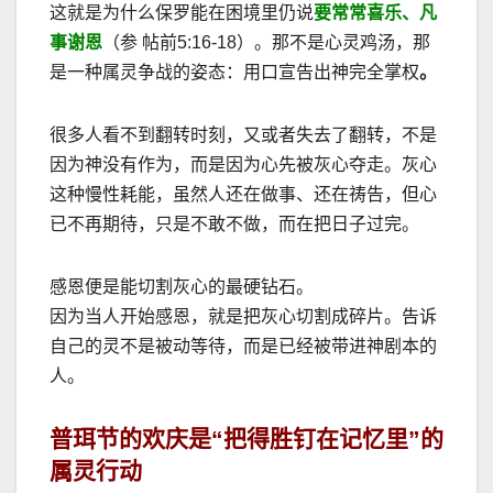
这就是为什么保罗能在困境里仍说
要常常喜乐、凡
事谢恩
（参 帖前
5:16-18
）。那不是心灵鸡汤，那
是一种属灵争战的姿态：用口宣告出神完全掌权
。
很多人看不到翻转时刻，又或者失去了翻转，不是
因为神没有作为，而是因为心先被灰心夺走。灰心
这种慢性耗能，虽然人还在做事、还在祷告，但心
已不再期待，只是不敢不做，而在把日子过完。
感恩便是能切割灰心的最硬钻石。
因为当人开始感恩，就是把灰心切割成碎片。告诉
自己的灵不是被动等待，而是已经被带进神剧本的
人。
普珥节的欢庆是
“
把得胜钉在记忆里
”
的
属灵行动