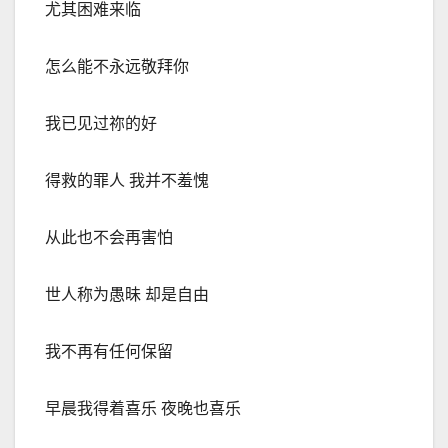
尤其困难来临
怎么能不永
远
敬拜你
我已见过祢的好
得救的罪人 我并不羞愧
从此也不会再害怕
世人称为愚昧 却是自由
我不再有任何保留
早晨我得着喜乐 夜晚也喜乐