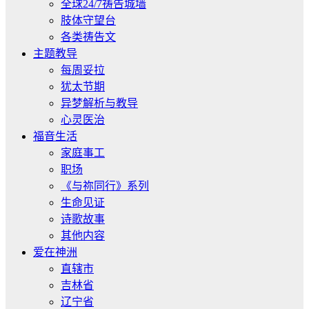
全球24/7祷告城墙
肢体守望台
各类祷告文
主题教导
每周妥拉
犹太节期
异梦解析与教导
心灵医治
福音生活
家庭事工
职场
《与祢同行》系列
生命见证
诗歌故事
其他内容
爱在神洲
直辖市
吉林省
辽宁省