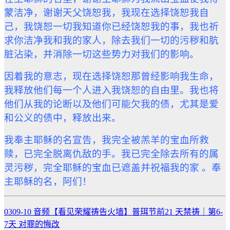
蒙洁净，谢谢天父饶恕我，我现在选择饶恕我自
己，我饶恕一切我知道你已经饶恕我的事，我也祈
求你洁净我和我的家人，除去我们一切的污秽和肮
脏沾染，并消除一切这些势力对我们的影响。
因着我的意志，现在选择饶恕那曾经影响我生命，
我释放他们每一个人进入我饶恕的自由里。我也将
他们从我的论断以及他们可能欠我的债，尤其是爱
和公义的债中，释放出来。
我奉主耶稣的名宣告，我完全被羔羊的宝血所救
赎，已完全脱离仇
敌
的手。我已完全除去所有的属
灵污秽，完全耶稣的宝血已遮盖并祝福我的家 。奉
主耶稣的名，阿们！
0309-10 音频【看见荣耀祷告火墙】普珥节前21 天禁祷｜第6-
7天 对罪的悔改