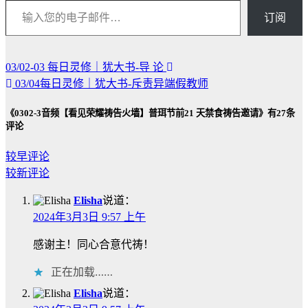
订阅
03/02-03 每日灵修｜犹大书-导 论
文
03/04每日灵修｜犹大书-斥责异端假教师
章
《0302-3音频【看见荣耀祷告火墙】普珥节前21 天禁食祷告邀请》有27条
导
评论
航
较早评论
评
较新评论
论
Elisha
说道：
导
2024年3月3日 9:57 上午
航
感谢主！同心合意代祷！
正在加载……
Elisha
说道：