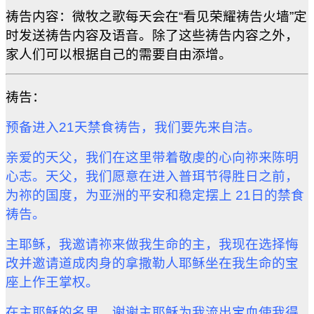
祷告内容：微牧之歌每天会在“看见荣耀祷告火墙”定
时发送祷告内容及语音。除了这些祷告内容之外，
家人们可以根据自己的需要自由添增。
祷告：
预备进入
21
天禁食祷告，我们要先来自洁。
亲爱的天父，我们在这里带着敬虔的心向祢来陈明
心志。天父，我们愿意在进入普珥节得胜日之前，
为祢的国度，为亚洲的平安和
稳
定摆上
21
日的禁食
祷告。
主耶稣，我邀请祢来做我生命的主，我现在选择悔
改并邀请道成肉身的拿撒勒人耶稣坐在我生命的宝
座上作王掌权。
在主耶稣的名里，谢谢主耶稣为我流出宝血使我得