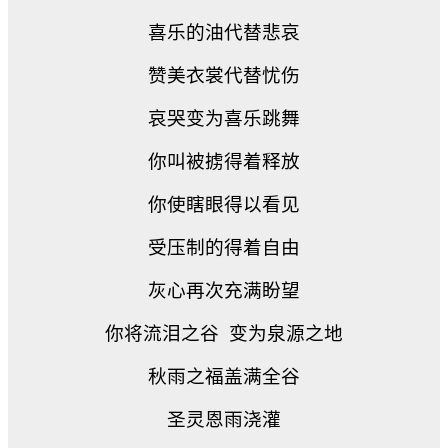
喜乐的油代替悲哀
赞美衣裳代替忧伤
哀哭变为喜乐跳舞
你叫被掳得着释放
你使瞎眼得以看见
受压制的得着自由
灰心再次充满盼望
你将流泪之谷
变为泉源之地
秋雨之福盖满全谷
圣灵恩雨浇灌