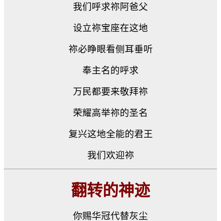
我们呼求祢阿爸父
设立祢宝座在这地
祢必睁眼看侧耳垂听
奉主名的呼求
万民都要来敬拜祢
荣耀高举祢的圣名
复兴这地全能的君王
我们欢迎祢
翻转的神迹
你赐华冠代替灰尘