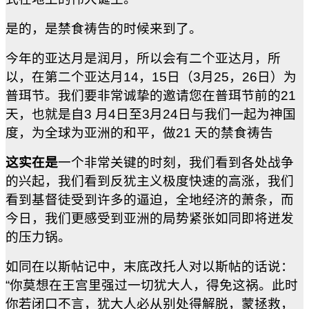
是的，是禁食祷告的时候来到了。
今年的亚达月是润月，所以会有二个亚达月，所
以，在第二个亚达月14，15日（3月25，26日）为
普珥节。我们要非常诚挚的邀请您在普珥节前的21
天，也就是自3 月4日至3月24日与我们一起为神国
度，为全球为亚洲的和平，做21 天的禁食祷告
这实在是
一个非常关键的时刻，我们看到各处战争
的兴起，我们看到反犹主义极度快速的高涨，我们
看到基督徒受到许多的逼迫，全地经济的萧条，而
今日，我们更感受到亚洲的局势紧张如同即将迸发
的压力锅。
如同在以斯帖记中，末底改托人对以斯帖的话说：
“
你莫想在王宫里强过一切犹大人，得免这祸。此时
你若闭口不言，犹大人必从别处得解脱，蒙拯救，