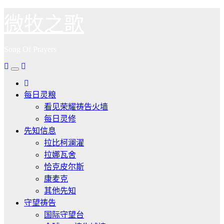
跳
微牧之歌
至
内
Song Of Prayers
容
每日灵粮
看见荣耀祷告火墙
每日灵修
先知信息
拉比柯澜濯
拉娜瓦舍
恰克皮尔斯
康麦克
其他先知
守望祷告
国际守望台