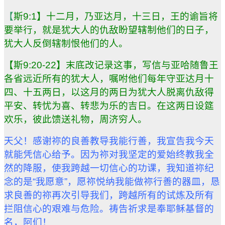
【
斯
9:1
】十二月，乃亚达月，十三日，王的谕旨将
要举行，就是犹大人的仇
敌盼望辖制他们的日子，
犹大人反倒辖制恨他们的人。
【斯
9:20-22
】末底改记录这事，写信与亚哈随鲁王
各省
远近所有的犹大人，
嘱咐他们每年守亚达月十
四、十五两日，以这月的两日为犹大人脱离仇
敌
得
平安、转忧为喜、转悲为乐的吉日。在这两日设筵
欢乐，彼此馈送礼物，周济穷人。
天父！感谢祢的良善教导我能行善，我宣告我今天
就能凭信心给予。因为祢对我坚定的爱始终教我全
然的降服，使我跨越一切信心的功课，我知道祢纪
念的是
“
我愿意
”
，愿祢悦纳我能做祢行善的器皿，恳
求良善的祢再次引导我们，跨越所有的试炼及所有
拦阻信心的艰难与危险。祷告祈求是奉耶稣基督的
名，阿们！