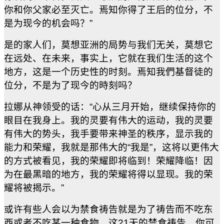
你和你父家必至灭亡。焉知你得了王后的位分，不
是为现今的机会吗？
”
是的家人们，莫想亚洲的局势与我们无关，莫想它
在
远
处、在未来，事实上，它就在我们生活的这个
地方，这是一个历史性的时刻。焉知我們基督徒的
位分，不是为了现今的時刻吗？
拉娜从神领受的话：“心从三月开始，继续保持你的
眼目在我身上。我的灵要有伟大的运动，我的灵要
有伟大的势头，我手要带来神圣的秩序，显示我的
能力和荣耀，我就是那伟大的
“
我是
”
，这将以更伟大
的方式被看见，我的荣耀即将临到！荣耀降临！因
为在最黑暗的地方，我的荣耀将得以显现。我的荣
耀将被揭示。
”
或许有些人会以为禁食祷告就是为了祷告而不吃东
西或者不吃某一种食物，这21天的禁食祷告，你可