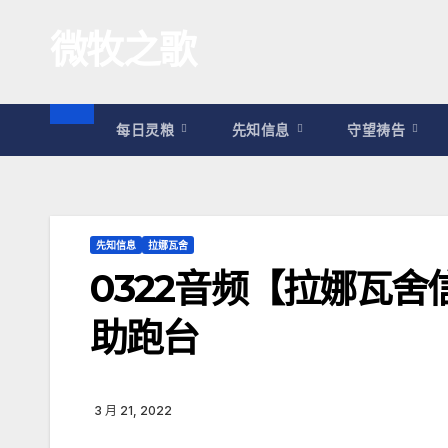
跳
微牧之歌
至
内
容
每日灵粮
先知信息
守望祷告
先知信息
拉娜瓦舍
0322音频【拉娜瓦
助跑台
3 月 21, 2022