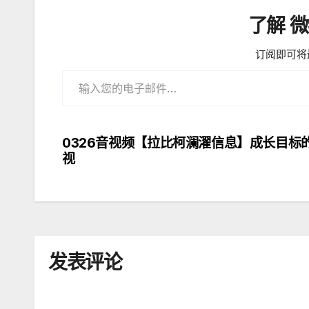
了解 
订阅即可将
输入您的电子邮件…
0326音视频【拉比柯澜濯信息】成长目标
文
视
章
导
航
发表评论