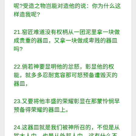
呢?受造之物岂能对造他的说：你为什么这
样造我呢?
21.窑匠难道没有权柄从一团泥里拿一块做
成贵重的器皿，又拿一块做成卑贱的器皿
吗?
22.倘若神要显明他的忿怒，彰显他的权
能，就多多忍耐宽容那可怒预备遭毁灭的
器皿，
23.又要将他丰盛的荣耀彰显在那蒙怜悯早
预备得荣耀的器皿上。
24.这器皿就是我们被神所召的，不但是从
犹太人中，也是从外邦人中。这有什么不