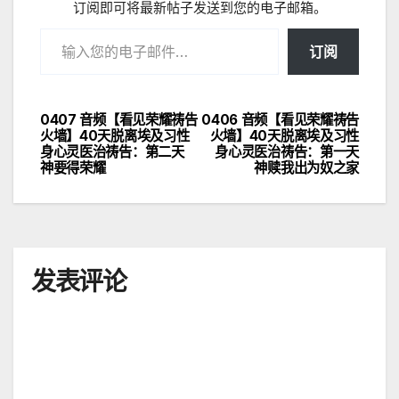
订阅即可将最新帖子发送到您的电子邮箱。
输入您的电子邮件…
订阅
0407 音频【看见荣耀祷告
0406 音频【看见荣耀祷告
文
火墙】40天脱离埃及习性
火墙】40天脱离埃及习性
身心灵医治祷告：第二天
身心灵医治祷告：第一天
章
神要得荣耀
神赎我出为奴之家
导
航
发表评论