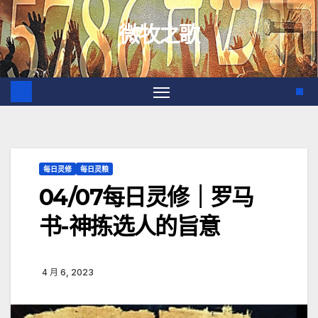
跳
微牧之歌
至
内
容
每日灵修
每日灵粮
04/07每日灵修｜罗马
书-神拣选人的旨意
4 月 6, 2023